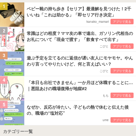
1
ベビー靴の持ち歩き【セリア】最適解を見つけた！2千
いいね「これは助かる」「即セリア行き決定」
kanako_mamari
アプリで見る
2
常識はどの程度？ママ友の車で遠出、ガソリン代相当の
お礼について「現金で渡す」「飲食すべて出す」
こびと
アプリで見る
3
遊ぶ予定を立てるのに返信が遅い友人にモヤモヤ。やん
わり言ってやりたいけど、何と言えばいい？
こびと
アプリで見る
4
「本日も出社できません」一か月ほど休職することに…
｜悪阻あけの職場復帰が地獄#2
もも
アプリで見る
5
なぜか、反応が冷たい。子どもの熱で休むと伝えた後
の、職場の“塩対応”
ume
アプリで見る
カテゴリー一覧