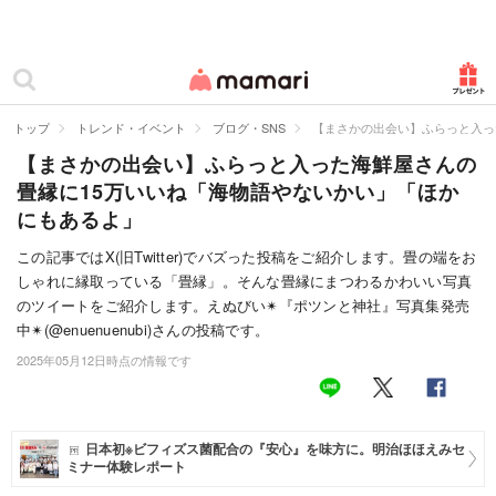
カテゴリー一覧
ママリ
妊活
トップ
トレンド・イベント
ブログ・SNS
【まさかの出会い】ふらっと入っ
【まさかの出会い】ふらっと入った海鮮屋さんの
妊娠
畳縁に15万いいね「海物語やないかい」「ほか
出産
にもあるよ」
赤ちゃん・育児
この記事ではX(旧Twitter)でバズった投稿をご紹介します。畳の端をお
しゃれに縁取っている「畳縁」。そんな畳縁にまつわるかわいい写真
子育て・家族
のツイートをご紹介します。えぬびい✴︎『ポツンと神社』写真集発売
中✴︎(@enuenuenubi)さんの投稿です。
病院
2025年05月12日時点の情報です
美容・ファッション
お仕事
日本初※ビフィズス菌配合の『安心』を味方に。明治ほほえみセ
ミナー体験レポート
住まい