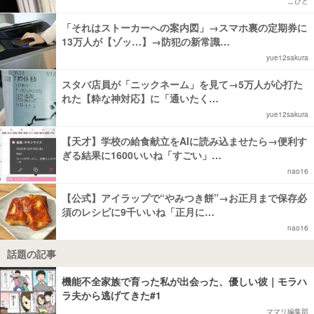
こびと
「それはストーカーへの案内図」→スマホ裏の定期券に
13万人が【ゾッ…】→防犯の新常識…
yue12sakura
スタバ店員が「ニックネーム」を見て→5万人が心打た
れた【粋な神対応】に「通いたく…
yue12sakura
【天才】学校の給食献立をAIに読み込ませたら→便利す
ぎる結果に1600いいね「すごい」…
nao16
【公式】アイラップで“やみつき餅”→お正月まで保存必
須のレシピに9千いいね「正月に…
nao16
話題の記事
機能不全家族で育った私が出会った、優しい彼｜モラハ
ラ夫から逃げてきた#1
ママリ編集部