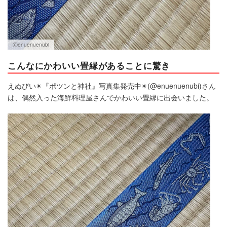
Ⓒenuenuenubi
こんなにかわいい畳縁があることに驚き
えぬびい✴︎『ポツンと神社』写真集発売中✴︎(@enuenuenubi)さん
は、偶然入った海鮮料理屋さんでかわいい畳縁に出会いました。