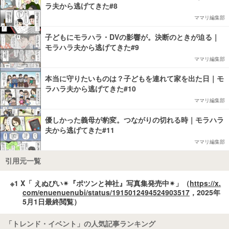
ラ夫から逃げてきた#8
ママリ編集部
子どもにモラハラ・DVの影響が。決断のときが迫る｜
モラハラ夫から逃げてきた#9
ママリ編集部
本当に守りたいものは？子どもを連れて家を出た日｜モ
ラハラ夫から逃げてきた#10
ママリ編集部
優しかった義母が豹変。つながりの切れる時｜モラハラ
夫から逃げてきた#11
ママリ編集部
引用元一覧
※1 X「 えぬびい✴︎『ポツンと神社』写真集発売中✴︎」（
https://x.
com/enuenuenubi/status/1915012494524903517
，2025年
5月1日最終閲覧）
「トレンド・イベント」の人気記事ランキング