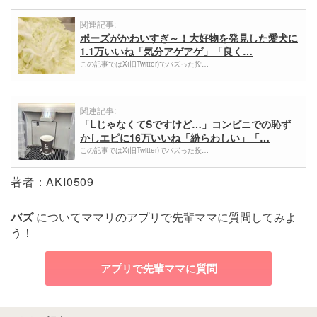
関連記事:
ポーズがかわいすぎ～！大好物を発見した愛犬に
1.1万いいね「気分アゲアゲ」「良く…
この記事ではX(旧Twitter)でバズった投…
関連記事:
「LじゃなくてSですけど…」コンビニでの恥ず
かしエピに16万いいね「紛らわしい」「…
この記事ではX(旧Twitter)でバズった投…
著者：AKI0509
バズ
についてママリのアプリで先輩ママに質問してみよ
う！
アプリで先輩ママに質問