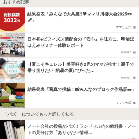
おすすめ記事
結果発表「みんなで大共感!!💖ママリ川柳大会2025📜
🖋️」
ママリ公式
日本初※ビフィズス菌配合の『安心』を味方に。明治ほ
ほえみセミナー体験レポート
mamari
【夏こそキュレル】美容好き2児のママが推す！親子で
乗り切りたい“酷暑の夏にぴった…
mamari
結果発表「写真で投稿！📸みんなのブロック作品展🧱」
ママリ公式
「バズ」 についてもっと詳しく知る
ノート会社の投稿がバズ！ランドセル内の教科書・ノー
トの見分け方「ありがたい情報…