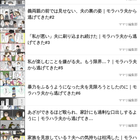
義両親の前では見せない、夫の裏の姿｜モラハラ夫から
逃げてきた#2
ママリ編集部
「私が悪い」夫に刷り込まれ続けた｜モラハラ夫から逃
げてきた#3
ママリ編集部
私が楽しむことを嫌がる夫。もう限界…？｜モラハラ夫
から逃げてきた#5
ママリ編集部
暴力をふるうようになった夫を見限ろうとしたのに｜モ
ラハラ夫から逃げてきた#6
ママリ編集部
あざができるほど殴られ、家計にも過剰な口出しするよ
うに｜モラハラ夫から逃げてき…
ママリ編集部
家族を見放している？夫への気持ちは枯渇した｜モラハ