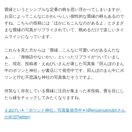
畳縁というとシンプルな定番の柄を思い浮かべてしまいますが、
お店によってこんなにかわいらしい個性的な畳縁の柄もあるので
すね。こちらの投稿には「ほかにもこんなのがあるよ」とさまざ
まな畳縁の写真がリプライされていて、眺めるだけで楽しいタイ
ムラインになっています。
これらを見た方からは「畳縁…こんなに可愛いのがあるんだな
ぁ…」「海物語やないかい」といったリプライがついていまし
た。現在、投稿者・えぬびいさんが著した写真集『田んぼのまん
中のポツンと神社』が書店にて発売中です。田んぼのまん中にポ
ツンと佇む不思議な神社の写真集だそうですよ。
何気なく存在している畳縁に注目が集まった本投稿。畳を目にし
たら縁をチェックしてみたくなりますね。
えぬびい✴︎『ポツンと神社』写真集発売中✴︎(@enuenuenubi)さん
のX(旧Twitter)