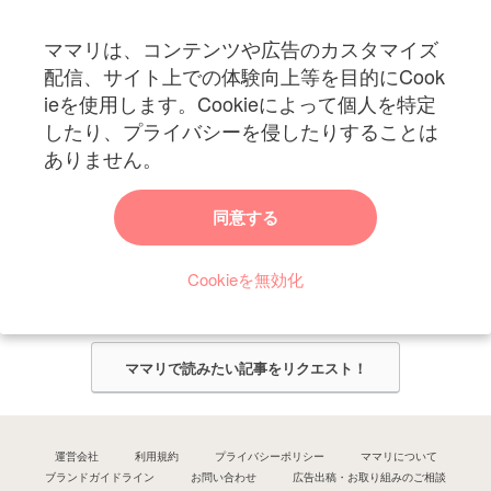
フォローしてね！ママリ公式アカウント
ママリは、コンテンツや広告のカスタマイズ
妊娠〜子育て中のお役立ち情報を配信中
配信、サイト上での体験向上等を目的にCook
ieを使用します。Cookieによって個人を特定
したり、プライバシーを侵したりすることは
ありません。
ママリからのお知らせ
同意する
今ママリで読みたい記事は何ですか？
Cookieを無効化
ママリ編集部がみなさんのご意見をもとに記事を作成させていただきま
す！
ママリで読みたい記事をリクエスト！
運営会社
利用規約
プライバシーポリシー
ママリについて
ブランドガイドライン
お問い合わせ
広告出稿・お取り組みのご相談