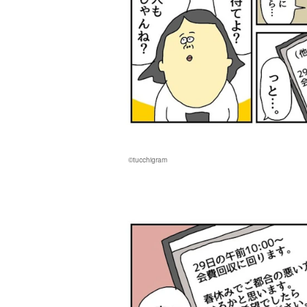
©tucchigram