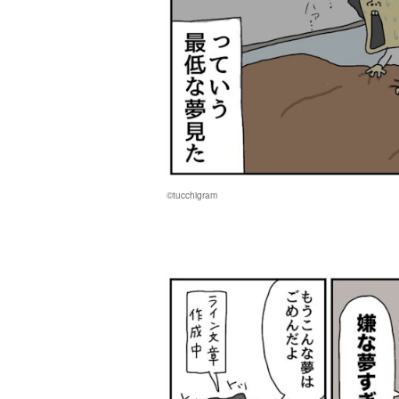
©tucchigram