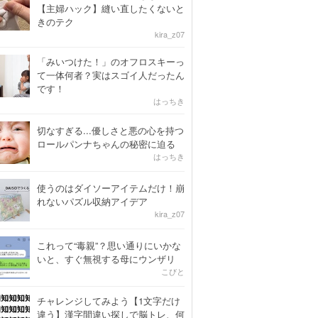
【主婦ハック】縫い直したくないと
きのテク
kira_z07
「みいつけた！」のオフロスキーっ
て一体何者？実はスゴイ人だったん
です！
はっちき
切なすぎる...優しさと悪の心を持つ
ロールパンナちゃんの秘密に迫る
はっちき
使うのはダイソーアイテムだけ！崩
れないパズル収納アイデア
kira_z07
これって“毒親”？思い通りにいかな
いと、すぐ無視する母にウンザリ
こびと
チャレンジしてみよう【1文字だけ
違う】漢字間違い探しで脳トレ、何