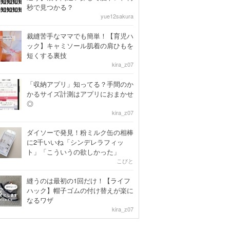
秒で見つかる？
yue12sakura
裁縫苦手なママでも簡単！【育児ハ
ック】キャミソール肌着の肩ひもを
短くする裏技
kira_z07
「収納アプリ」知ってる？手間のか
かるサイズ計測はアプリにおまかせ
◎
kira_z07
ダイソーで発見！粉ミルク缶の相棒
に2千いいね「シンデレラフィッ
ト」「こういうの欲しかった」
こびと
縫うのは最初の1回だけ！【ライフ
ハック】帽子ゴムの付け替えが楽に
なるワザ
kira_z07