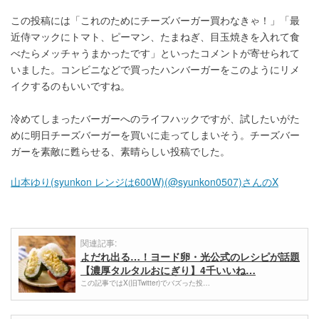
この投稿には「これのためにチーズバーガー買わなきゃ！」「最
近侍マックにトマト、ピーマン、たまねぎ、目玉焼きを入れて食
べたらメッチャうまかったです」といったコメントが寄せられて
いました。コンビニなどで買ったハンバーガーをこのようにリメ
イクするのもいいですね。
冷めてしまったバーガーへのライフハックですが、試したいがた
めに明日チーズバーガーを買いに走ってしまいそう。チーズバー
ガーを素敵に甦らせる、素晴らしい投稿でした。
山本ゆり(syunkon レンジは600W)(@syunkon0507)さんのX
関連記事:
よだれ出る…！ヨード卵・光公式のレシピが話題
【濃厚タルタルおにぎり】4千いいね…
この記事ではX(旧Twitter)でバズった投…