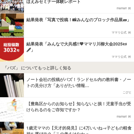
ほえみセミナー体験レポート
mamari
結果発表「写真で投稿！📸みんなのブロック作品展🧱」
ママリ公式
結果発表「みんなで大共感!!💖ママリ川柳大会2025📜
🖋️」
ママリ公式
「バズ」 についてもっと詳しく知る
ノート会社の投稿がバズ！ランドセル内の教科書・ノー
トの見分け方「ありがたい情報…
こびと
【豊島区からのお知らせ】知らないと損！児童手当が受
けられるのをご存知ですか？
mamari
1歳児ママの【天才的発見】に4万いいね→子どもの軽食
持ち運びテク「この考えはなかっ…