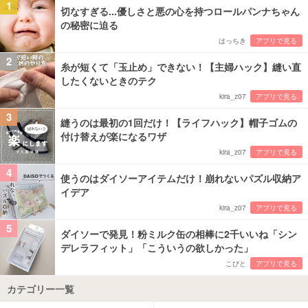
1
切なすぎる...優しさと悪の心を持つロールパンナちゃん
の秘密に迫る
はっちき
アプリで見る
2
糸が短くて「玉止め」できない！【主婦ハック】縫い直
したくないときのテク
kira_z07
アプリで見る
3
縫うのは最初の1回だけ！【ライフハック】帽子ゴムの
付け替えが楽になるワザ
kira_z07
アプリで見る
4
使うのはダイソーアイテムだけ！崩れないパズル収納ア
イデア
kira_z07
アプリで見る
5
ダイソーで発見！粉ミルク缶の相棒に2千いいね「シン
デレラフィット」「こういうの欲しかった」
こびと
アプリで見る
カテゴリー一覧