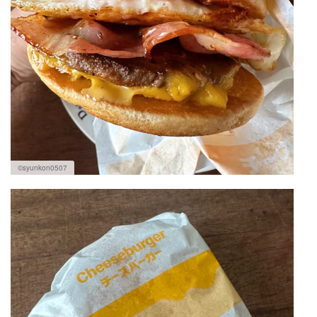
©syunkon0507