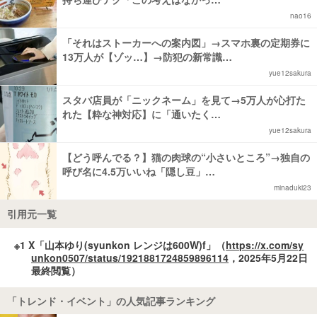
nao16
「それはストーカーへの案内図」→スマホ裏の定期券に
13万人が【ゾッ…】→防犯の新常識…
yue12sakura
スタバ店員が「ニックネーム」を見て→5万人が心打た
れた【粋な神対応】に「通いたく…
yue12sakura
【どう呼んでる？】猫の肉球の“小さいところ”→独自の
呼び名に4.5万いいね「隠し豆」…
minaduki23
引用元一覧
※1 X「山本ゆり(syunkon レンジは600W)f」（
https://x.com/sy
unkon0507/status/1921881724859896114
，2025年5月22日
最終閲覧）
「トレンド・イベント」の人気記事ランキング