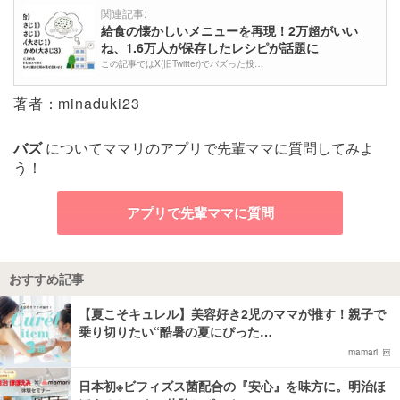
関連記事:
給食の懐かしいメニューを再現！2万超がいい
ね、1.6万人が保存したレシピが話題に
この記事ではX(旧Twitter)でバズった投…
著者：minaduki23
バズ
についてママリのアプリで先輩ママに質問してみよ
う！
アプリで先輩ママに質問
おすすめ記事
【夏こそキュレル】美容好き2児のママが推す！親子で
乗り切りたい“酷暑の夏にぴった…
mamari
日本初※ビフィズス菌配合の『安心』を味方に。明治ほ