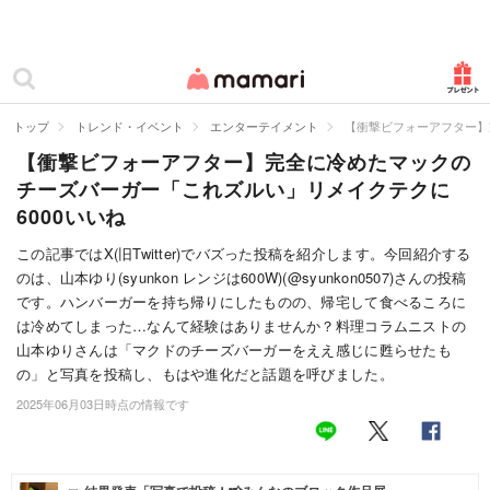
カテゴリー一覧
ママリ
妊活
トップ
トレンド・イベント
エンターテイメント
【衝撃ビフォーアフター】
【衝撃ビフォーアフター】完全に冷めたマックの
妊娠
チーズバーガー「これズルい」リメイクテクに
出産
6000いいね
赤ちゃん・育児
この記事ではX(旧Twitter)でバズった投稿を紹介します。今回紹介する
のは、山本ゆり(syunkon レンジは600W)(@syunkon0507)さんの投稿
子育て・家族
です。ハンバーガーを持ち帰りにしたものの、帰宅して食べるころに
は冷めてしまった…なんて経験はありませんか？料理コラムニストの
病院
山本ゆりさんは「マクドのチーズバーガーをええ感じに甦らせたも
の」と写真を投稿し、もはや進化だと話題を呼びました。
美容・ファッション
2025年06月03日時点の情報です
お仕事
住まい