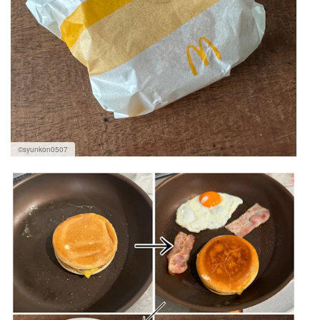
©syunkon0507