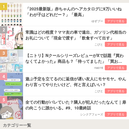
1
「2025最新版」赤ちゃんのヘアカタログに9万いいね
「わが子はどれだー？」「最高」
ゆずプー
アプリで見る
2
常識はどの程度？ママ友の車で遠出、ガソリン代相当の
お礼について「現金で渡す」「飲食すべて出す」
こびと
アプリで見る
3
【ニトリ】NクールシリーズレビューがXで話題『買わ
なくてよかった』商品も？「待ってました」「買お…
nao16
アプリで見る
4
遊ぶ予定を立てるのに返信が遅い友人にモヤモヤ。やん
わり言ってやりたいけど、何と言えばいい？
こびと
アプリで見る
5
全ての行動がバレていた？隣人が犯人だったなんて｜扉
の向こうに誰かいる。#9、10最終話
シンクアフェーズ
アプリで見る
カテゴリー一覧