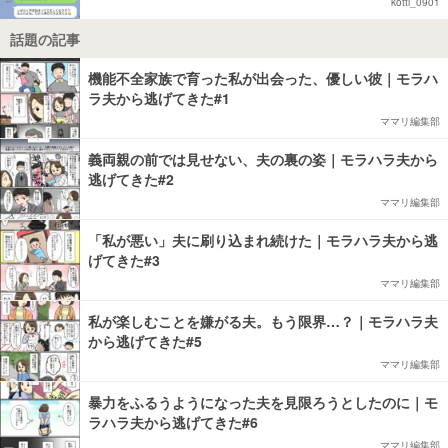
kotti_0901
話題の記事
機能不全家族で育った私が出会った、優しい彼｜モラハ
ラ夫から逃げてきた#1
ママリ編集部
義両親の前では見せない、夫の裏の姿｜モラハラ夫から
逃げてきた#2
ママリ編集部
「私が悪い」夫に刷り込まれ続けた｜モラハラ夫から逃
げてきた#3
ママリ編集部
私が楽しむことを嫌がる夫。もう限界…？｜モラハラ夫
から逃げてきた#5
ママリ編集部
暴力をふるうようになった夫を見限ろうとしたのに｜モ
ラハラ夫から逃げてきた#6
ママリ編集部