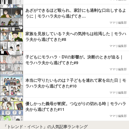
あざができるほど殴られ、家計にも過剰な口出しするよ
うに｜モラハラ夫から逃げてき…
ママリ編集部
家族を見放している？夫への気持ちは枯渇した｜モラハ
ラ夫から逃げてきた#8
ママリ編集部
子どもにモラハラ・DVの影響が。決断のときが迫る｜
モラハラ夫から逃げてきた#9
ママリ編集部
本当に守りたいものは？子どもを連れて家を出た日｜モ
ラハラ夫から逃げてきた#10
ママリ編集部
優しかった義母が豹変。つながりの切れる時｜モラハラ
夫から逃げてきた#11
ママリ編集部
「トレンド・イベント」の人気記事ランキング