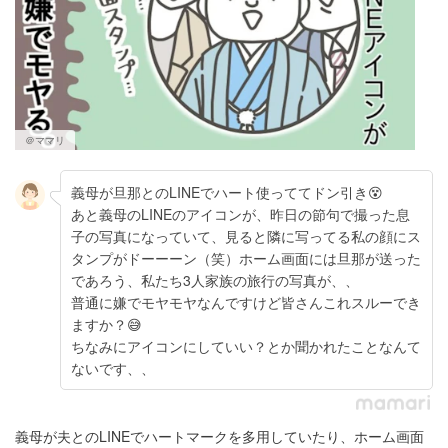
＠ママリ
義母が旦那とのLINEでハート使っててドン引き😵
あと義母のLINEのアイコンが、昨日の節句で撮った息
子の写真になっていて、見ると隣に写ってる私の顔にス
タンプがドーーーン（笑）ホーム画面には旦那が送った
であろう、私たち3人家族の旅行の写真が、、
普通に嫌でモヤモヤなんですけど皆さんこれスルーでき
ますか？😅
ちなみにアイコンにしていい？とか聞かれたことなんて
ないです、、
義母が夫とのLINEでハートマークを多用していたり、ホーム画面