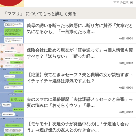
ママリ公式
「ママリ」 についてもっと詳しく知る
義母の誘いを断ったら険悪に…断り方に賛否「文章だと
気になるかも」「一言添えたら違…
kotti_0901
保険会社に勤める親友が「証券送って」→個人情報も渡
すべき？「送らない」「断った経…
kotti_0901
【絶望】寝てなきゃセーフ？夫と職場の女が親密すぎ→
イチャイチャ連絡は浮気ですよね？
kotti_0901
夫のスマホに風俗履歴「夫は迷惑メッセージと主張」→
妻の悩みに「おそらくウソ」「乗…
kotti_0901
【モヤモヤ】友達の子が発熱中なのに「予定通り会お
う」→遊び優先の友人との付き合い…