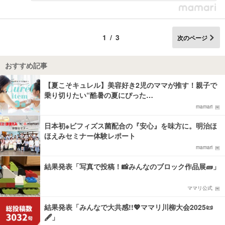
1/3
次のページ
おすすめ記事
【夏こそキュレル】美容好き2児のママが推す！親子で
乗り切りたい“酷暑の夏にぴった…
mamari
日本初※ビフィズス菌配合の『安心』を味方に。明治ほ
ほえみセミナー体験レポート
mamari
結果発表「写真で投稿！📸みんなのブロック作品展🧱」
ママリ公式
結果発表「みんなで大共感!!💖ママリ川柳大会2025📜
🖋️」