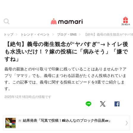
カテゴリー一覧
ママリ
妊活
トップ
トレンド・イベント
ブログ・SNS
【絶句】義母の衛生観念が“ヤバ
【絶句】義母の衛生観念が“ヤバすぎ”→トイレ後
妊娠
も水洗いだけ！？嫁の投稿に「病みそう」「嫌で
出産
すね」
赤ちゃん・育児
義母の親族とのやり取りで印象に残っていることはありませんか？ア
プリ「ママリ」でも、義母にまつわる話題がたくさん投稿されていま
子育て・家族
す。この記事では、義母に関する投稿エピソードを3選でご紹介しま
す。
病院
2025年12月18日時点の情報です
美容・ファッション
お仕事
結果発表「写真で投稿！📸みんなのブロック作品展🧱」
住まい