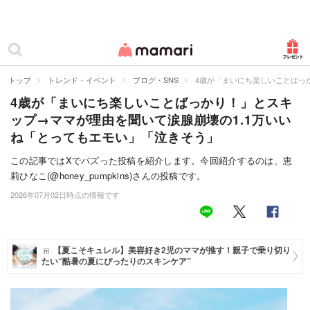
カテゴリー一覧
ママリ
妊活
トップ
トレンド・イベント
ブログ・SNS
4歳が「まいにち楽しいことばっ
4歳が「まいにち楽しいことばっかり！」とスキ
妊娠
ップ→ママが理由を聞いて涙腺崩壊の1.1万いい
出産
ね「とってもエモい」「泣きそう」
赤ちゃん・育児
この記事ではXでバズった投稿を紹介します。今回紹介するのは、恵
莉ひなこ(@honey_pumpkins)さんの投稿です。
子育て・家族
2026年07月02日時点の情報です
病院
美容・ファッション
【夏こそキュレル】美容好き2児のママが推す！親子で乗り切り
たい“酷暑の夏にぴったりのスキンケア”
お仕事
住まい