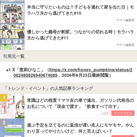
本当に守りたいものは？子どもを連れて家を出た日｜モ
ラハラ夫から逃げてきた#10
ママリ編集部
優しかった義母が豹変。つながりの切れる時｜モラハラ
夫から逃げてきた#11
ママリ編集部
引用元一覧
※1 X「恵莉ひなこ」（
https://x.com/honey_pumpkins/status/2
062480826940674089
，2026年6月23日最終閲覧）
「トレンド・イベント」の人気記事ランキング
1
常識はどの程度？ママ友の車で遠出、ガソリン代相当の
お礼について「現金で渡す」「飲食すべて出す」
こびと
アプリで見る
2
遊ぶ予定を立てるのに返信が遅い友人にモヤモヤ。やん
わり言ってやりたいけど、何と言えばいい？