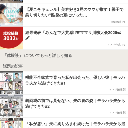
【夏こそキュレル】美容好き2児のママが推す！親子で
乗り切りたい“酷暑の夏にぴった…
mamari
結果発表「みんなで大共感!!💖ママリ川柳大会2025📜
🖋️」
ママリ公式
「体験談」 についてもっと詳しく知る
話題の記事
機能不全家族で育った私が出会った、優しい彼｜モラハ
ラ夫から逃げてきた#1
ママリ編集部
義両親の前では見せない、夫の裏の姿｜モラハラ夫から
逃げてきた#2
ママリ編集部
「私が悪い」夫に刷り込まれ続けた｜モラハラ夫から逃