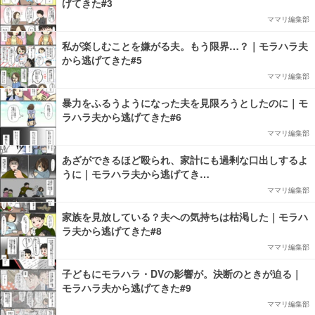
げてきた#3
ママリ編集部
私が楽しむことを嫌がる夫。もう限界…？｜モラハラ夫
から逃げてきた#5
ママリ編集部
暴力をふるうようになった夫を見限ろうとしたのに｜モ
ラハラ夫から逃げてきた#6
ママリ編集部
あざができるほど殴られ、家計にも過剰な口出しするよ
うに｜モラハラ夫から逃げてき…
ママリ編集部
家族を見放している？夫への気持ちは枯渇した｜モラハ
ラ夫から逃げてきた#8
ママリ編集部
子どもにモラハラ・DVの影響が。決断のときが迫る｜
モラハラ夫から逃げてきた#9
ママリ編集部