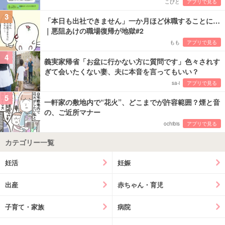
こびと
アプリで見る
3
「本日も出社できません」一か月ほど休職することに…
｜悪阻あけの職場復帰が地獄#2
もも
アプリで見る
4
義実家帰省「お盆に行かない方に質問です」色々されす
ぎて会いたくない妻、夫に本音を言ってもいい？
sa-i
アプリで見る
5
一軒家の敷地内で“花火”、どこまでが許容範囲？煙と音
の、ご近所マナー
ochibis
アプリで見る
カテゴリー一覧
妊活
妊娠
出産
赤ちゃん・育児
子育て・家族
病院