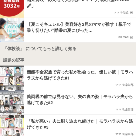
🖋️」
ママリ公式
【夏こそキュレル】美容好き2児のママが推す！親子で
乗り切りたい“酷暑の夏にぴった…
mamari
「体験談」 についてもっと詳しく知る
話題の記事
機能不全家族で育った私が出会った、優しい彼｜モラハ
ラ夫から逃げてきた#1
ママリ編集部
義両親の前では見せない、夫の裏の姿｜モラハラ夫から
逃げてきた#2
ママリ編集部
「私が悪い」夫に刷り込まれ続けた｜モラハラ夫から逃
げてきた#3
ママリ編集部