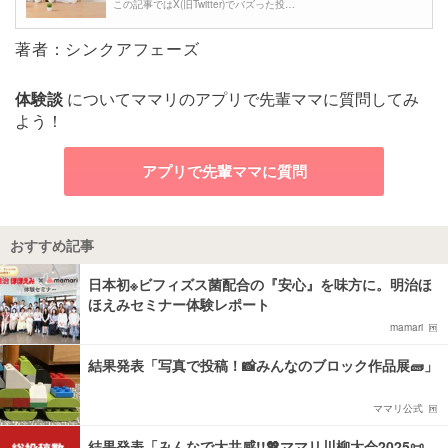
この記事ではX(旧Twitter)でバズった投…
著者：シンクアフェーズ
体験談
についてママリのアプリで先輩ママに質問してみ
よう！
アプリで先輩ママに質問
おすすめ記事
日本初※ビフィズス菌配合の『安心』を味方に。明治ほ
ほえみセミナー体験レポート
mamari
結果発表「写真で投稿！📸みんなのブロック作品展🧱」
ママリ公式
結果発表「みんなで大共感!!💖ママリ川柳大会2025📜