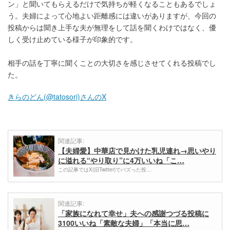
ン」と聞いてもらえるだけで気持ちが軽くなることもあるでしょ
う。夫婦によって心地よい距離感には違いがありますが、今回の
投稿からは聞き上手な夫が無理をして話を聞くわけではなく、優
しく受け止めている様子が印象的です。
相手の話を丁寧に聞くことの大切さを感じさせてくれる投稿でし
た。
きらのどん(@tatosori)さんのX
関連記事:
【夫婦愛】中華店で見かけた乳児連れ→思いやり
に溢れる“やり取り”に4万いいね「こ…
この記事ではX(旧Twitter)でバズった投…
関連記事:
「家族になれて幸せ」夫への感謝つづる投稿に
3100いいね「素敵な夫婦」「本当に思…