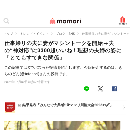
カテゴリー一覧
ママリ
妊活
トップ
トレンド・イベント
ブログ・SNS
仕事帰りの夫に妻がマシントーク
仕事帰りの夫に妻がマシントークを開始→夫
妊娠
の“神対応”に3300超いいね！理想の夫婦の姿に
出産
「とてもすてきな関係」
赤ちゃん・育児
この記事ではXでバズった投稿を紹介します。今回紹介するのは、き
らのどん(@tatosori)さんの投稿です。
子育て・家族
2026年07月02日時点の情報です
病院
美容・ファッション
結果発表「みんなで大共感!!💖ママリ川柳大会2025📜🖋️」
お仕事
住まい