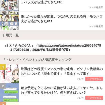
ラハラ夫から逃げてきた#10
ママリ編集部
優しかった義母が豹変。つながりの切れる時｜モラハラ
夫から逃げてきた#11
ママリ編集部
引用元一覧
※1 X「きらのどん」（
https://x.com/tatosori/status/206034075
3172508929
，2026年6月23日最終閲覧）
「トレンド・イベント」の人気記事ランキング
1
常識はどの程度？ママ友の車で遠出、ガソリン代相当の
お礼について「現金で渡す」「飲食すべて出す」
こびと
アプリで見る
2
遊ぶ予定を立てるのに返信が遅い友人にモヤモヤ。やん
わり言ってやりたいけど、何と言えばいい？
こびと
アプリで見る
3