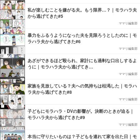
私が楽しむことを嫌がる夫。もう限界…？｜モラハラ夫
から逃げてきた#5
ママリ編集部
暴力をふるうようになった夫を見限ろうとしたのに｜モ
ラハラ夫から逃げてきた#6
ママリ編集部
あざができるほど殴られ、家計にも過剰な口出しするよ
うに｜モラハラ夫から逃げてき…
ママリ編集部
家族を見放している？夫への気持ちは枯渇した｜モラハ
ラ夫から逃げてきた#8
ママリ編集部
子どもにモラハラ・DVの影響が。決断のときが迫る｜
モラハラ夫から逃げてきた#9
ママリ編集部
本当に守りたいものは？子どもを連れて家を出た日｜モ