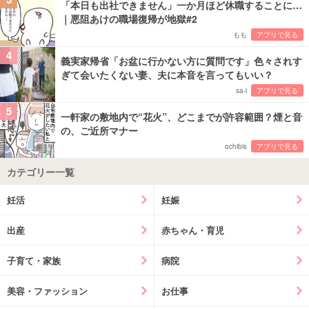
「本日も出社できません」一か月ほど休職することに…
｜悪阻あけの職場復帰が地獄#2
もも
アプリで見る
4
義実家帰省「お盆に行かない方に質問です」色々されす
ぎて会いたくない妻、夫に本音を言ってもいい？
sa-i
アプリで見る
5
一軒家の敷地内で“花火”、どこまでが許容範囲？煙と音
の、ご近所マナー
ochibis
アプリで見る
カテゴリー一覧
妊活
妊娠
出産
赤ちゃん・育児
子育て・家族
病院
美容・ファッション
お仕事