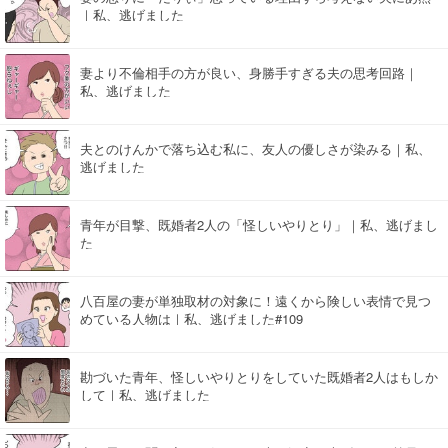
｜私、逃げました
妻より不倫相手の方が良い、身勝手すぎる夫の思考回路｜
私、逃げました
夫とのけんかで落ち込む私に、友人の優しさが染みる｜私、
逃げました
青年が目撃、既婚者2人の「怪しいやりとり」｜私、逃げまし
た
八百屋の妻が単独取材の対象に！遠くから険しい表情で見つ
めている人物は｜私、逃げました#109
勘づいた青年、怪しいやりとりをしていた既婚者2人はもしか
して｜私、逃げました