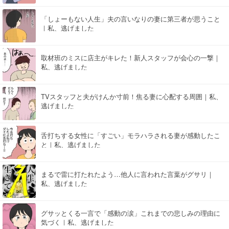
「しょーもない人生」夫の言いなりの妻に第三者が思うこと
｜私、逃げました
取材班のミスに店主がキレた！新人スタッフが会心の一撃｜
私、逃げました
TVスタッフと夫がけんか寸前！焦る妻に心配する周囲｜私、
逃げました
舌打ちする女性に「すごい」モラハラされる妻が感動したこ
と｜私、逃げました
まるで雷に打たれたよう…他人に言われた言葉がグサリ｜
私、逃げました
グサッとくる一言で「感動の涙」これまでの悲しみの理由に
気づく｜私、逃げました