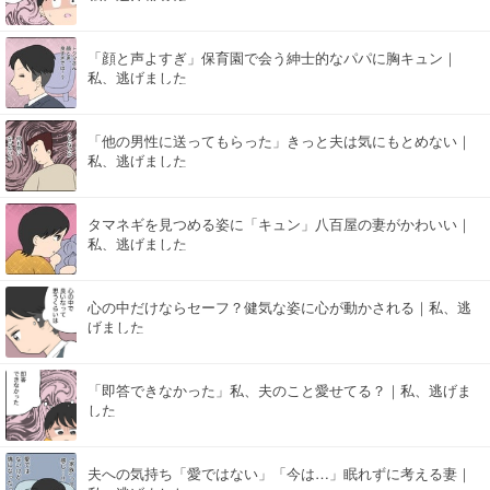
「顔と声よすぎ」保育園で会う紳士的なパパに胸キュン｜
私、逃げました
「他の男性に送ってもらった」きっと夫は気にもとめない｜
私、逃げました
タマネギを見つめる姿に「キュン」八百屋の妻がかわいい｜
私、逃げました
心の中だけならセーフ？健気な姿に心が動かされる｜私、逃
げました
「即答できなかった」私、夫のこと愛せてる？｜私、逃げま
した
夫への気持ち「愛ではない」「今は…」眠れずに考える妻｜