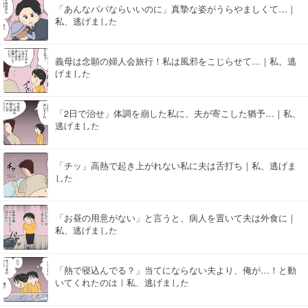
「あんなパパならいいのに」真摯な姿がうらやましくて…｜
私、逃げました
義母は念願の婦人会旅行！私は風邪をこじらせて…｜私、逃
げました
「2日で治せ」体調を崩した私に、夫が寄こした猶予…｜私、
逃げました
「チッ」高熱で起き上がれない私に夫は舌打ち｜私、逃げま
した
「お昼の用意がない」と言うと、病人を置いて夫は外食に｜
私、逃げました
「熱で寝込んでる？」当てにならない夫より、俺が…！と動
いてくれたのは｜私、逃げました