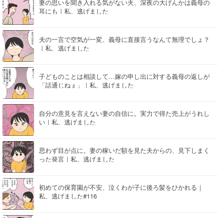
妻の思いを聞き入れる気がない夫、深夜の大げんかは義母の
耳にも｜私、逃げました
夫の一言で空気が一変、義母に直接言うなんて無理でしょ？
｜私、逃げました
子どものことは相談して…嫁の申し出に対する義母の返しが
「話通じねぇ」｜私、逃げました
自分の意見を言えない妻の自信に。実力で得た売上がうれし
い｜私、逃げました
思わず目が点に。妻の稼いだ額を見た夫からの、見下しまく
った発言｜私、逃げました
初めての保育園が不安、泣くわが子に後ろ髪をひかれる｜
私、逃げました#116