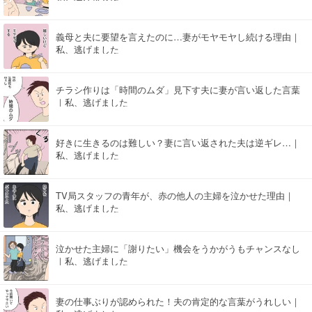
義母と夫に要望を言えたのに…妻がモヤモヤし続ける理由｜
私、逃げました
チラシ作りは「時間のムダ」見下す夫に妻が言い返した言葉
｜私、逃げました
好きに生きるのは難しい？妻に言い返された夫は逆ギレ…｜
私、逃げました
TV局スタッフの青年が、赤の他人の主婦を泣かせた理由｜
私、逃げました
泣かせた主婦に「謝りたい」機会をうかがうもチャンスなし
｜私、逃げました
妻の仕事ぶりが認められた！夫の肯定的な言葉がうれしい｜