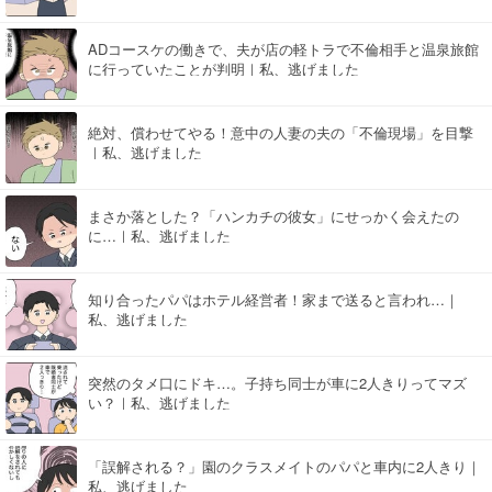
ADコースケの働きで、夫が店の軽トラで不倫相手と温泉旅館
に行っていたことが判明｜私、逃げました
絶対、償わせてやる！意中の人妻の夫の「不倫現場」を目撃
｜私、逃げました
まさか落とした？「ハンカチの彼女」にせっかく会えたの
に…｜私、逃げました
知り合ったパパはホテル経営者！家まで送ると言われ…｜
私、逃げました
突然のタメ口にドキ…。子持ち同士が車に2人きりってマズ
い？｜私、逃げました
「誤解される？」園のクラスメイトのパパと車内に2人きり｜
私、逃げました