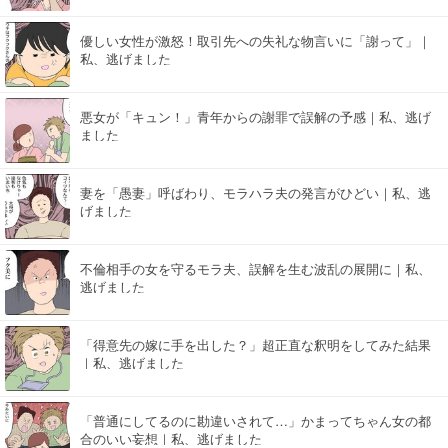
優しい女性が激怒！取引先への失礼な物言いに「謝って」｜
私、逃げました
悪女が「キュン！」青年からの謝罪で誤解の予感｜私、逃げ
ました
妻を「愚妻」呼ばわり、モラハラ夫の発言がひどい｜私、逃
げました
不倫相手の女を守るモラ夫、誤解を生む波乱の展開に｜私、
逃げました
「得意先の嫁に手を出した？」超正直な釈明をしてみた結果
｜私、逃げました
「普通にしてるのに勘違いされて…」かまってちゃん女の都
合のいい妄想｜私、逃げました