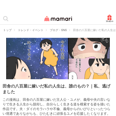
カテゴリー一覧
ママリ
妊活
トップ
トレンド・イベント
ブログ・SNS
田舎の八百屋に嫁いだ私の人生は
妊娠
出産
赤ちゃん・育児
子育て・家族
病院
田舎の八百屋に嫁いだ私の人生は、誰のもの？｜私、逃げ
ました
美容・ファッション
この漫画は、田舎の八百屋に嫁いだ主人公・ユメが、義母や夫の言いな
お仕事
りで生きる人生から脱却し、自分らしく生きる道を模索する姿を描いた
作品です。夫・ダイのモラハラや不倫、義母からのいびりといったつら
い境遇でありながらも、ひたむきに頑張るユメを応援したくなります。
住まい