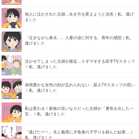
他人に泣かされた主婦…生き方を変えようと決意｜私、逃げ
ました
「泣きながら鼻水…」人妻の涙に対する、青年の感想｜私、
逃げました
泣かせてしまった主婦が接近…ドギマギする若手TVスタッフ
｜私、逃げました
表情豊かな女性の顔が忘れられない…新人TVスタッフの思い
｜私、逃げました
私は変わる！家族の言いなりだった主婦が「勇気を出した一
言」｜私、逃げました
「逃げたー！」夫と義母に夕食後の子守りを頼んだ結果…｜
私、逃げました