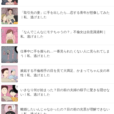
「取引先の妻」に手を出したら…恋する青年が想像してみた
｜私、逃げました
「なんでこんなにモテちゃうの？」不倫女は自意識過剰｜
私、逃げました
仕事中に手を握られ…一番見られたくない人に見られてしま
う｜私、逃げました
嫉妬する不倫相手の目を見て大満足、かまってちゃん女の本
性｜私、逃げました
いきなり何が始まった？目の前の夫婦の様子に驚きを隠せな
い｜私、逃げました
離婚したいんじゃなかったの？目の前の光景が理解できない
｜私、逃げました