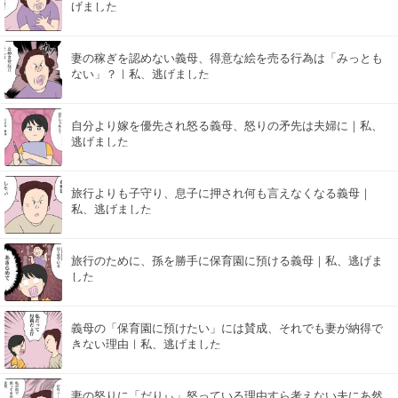
げました
妻の稼ぎを認めない義母、得意な絵を売る行為は「みっとも
ない」？｜私、逃げました
自分より嫁を優先され怒る義母、怒りの矛先は夫婦に｜私、
逃げました
旅行よりも子守り、息子に押され何も言えなくなる義母｜
私、逃げました
旅行のために、孫を勝手に保育園に預ける義母｜私、逃げま
した
義母の「保育園に預けたい」には賛成、それでも妻が納得で
きない理由｜私、逃げました
妻の怒りに「だりぃ」怒っている理由すら考えない夫にあ然