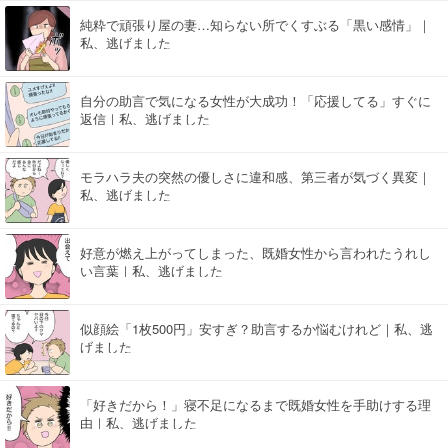
純粋で頑張り屋の妻…知らない所でくすぶる「黒い感情」｜
私、逃げました
自分の助言で気になる女性が大成功！「応援してる」すぐに
返信｜私、逃げました
モラハラ夫の突然の優しさに違和感、第三者が気づく異変｜
私、逃げました
好意が燃え上がってしまった、既婚女性から言われたうれし
い言葉｜私、逃げました
似顔絵「1枚500円」安すぎ？助言するか悩むけれど｜私、逃
げました
「好きだから！」寝不足になるまで既婚女性を手助けする理
由｜私、逃げました