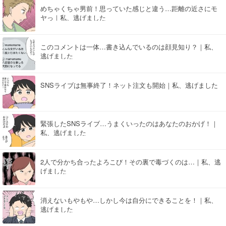
めちゃくちゃ男前！思っていた感じと違う…距離の近さにモ
ヤっ｜私、逃げました
このコメントは一体…書き込んでいるのは顔見知り？｜私、
逃げました
SNSライブは無事終了！ネット注文も開始｜私、逃げました
緊張したSNSライブ…うまくいったのはあなたのおかげ！｜
私、逃げました
2人で分かち合ったよろこび！その裏で毒づくのは…｜私、逃
げました
消えないもやもや…しかし今は自分にできることを！｜私、
逃げました