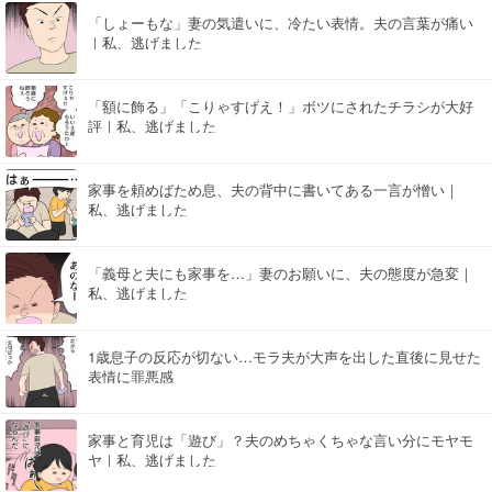
「しょーもな」妻の気遣いに、冷たい表情。夫の言葉が痛い
｜私、逃げました
「額に飾る」「こりゃすげえ！」ボツにされたチラシが大好
評｜私、逃げました
家事を頼めばため息、夫の背中に書いてある一言が憎い｜
私、逃げました
「義母と夫にも家事を…」妻のお願いに、夫の態度が急変｜
私、逃げました
1歳息子の反応が切ない…モラ夫が大声を出した直後に見せた
表情に罪悪感
家事と育児は「遊び」？夫のめちゃくちゃな言い分にモヤモ
ヤ｜私、逃げました