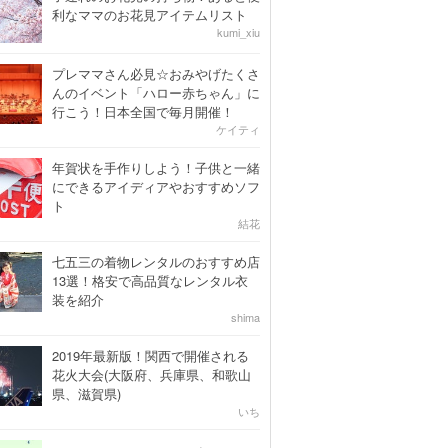
利なママのお花見アイテムリスト
kumi_xiu
プレママさん必見☆おみやげたくさ
んのイベント「ハロー赤ちゃん」に
行こう！日本全国で毎月開催！
ケイティ
年賀状を手作りしよう！子供と一緒
にできるアイディアやおすすめソフ
ト
結花
七五三の着物レンタルのおすすめ店
13選！格安で高品質なレンタル衣
装を紹介
shima
2019年最新版！関西で開催される
花火大会(大阪府、兵庫県、和歌山
県、滋賀県)
いち