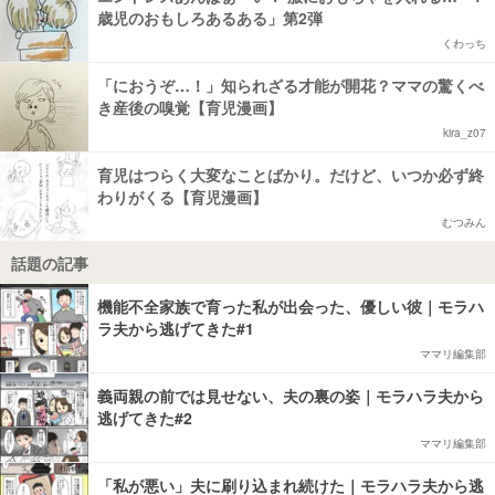
歳児のおもしろあるある」第2弾
くわっち
「におうぞ…！」知られざる才能が開花？ママの驚くべ
き産後の嗅覚【育児漫画】
kira_z07
育児はつらく大変なことばかり。だけど、いつか必ず終
わりがくる【育児漫画】
むつみん
話題の記事
機能不全家族で育った私が出会った、優しい彼｜モラハ
ラ夫から逃げてきた#1
ママリ編集部
義両親の前では見せない、夫の裏の姿｜モラハラ夫から
逃げてきた#2
ママリ編集部
「私が悪い」夫に刷り込まれ続けた｜モラハラ夫から逃