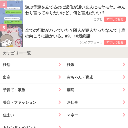
4
遊ぶ予定を立てるのに返信が遅い友人にモヤモヤ。やん
わり言ってやりたいけど、何と言えばいい？
こびと
アプリで見る
5
全ての行動がバレていた？隣人が犯人だったなんて｜扉
の向こうに誰かいる。#9、10最終話
シンクアフェーズ
アプリで見る
カテゴリー一覧
妊活
妊娠
出産
赤ちゃん・育児
子育て・家族
病院
美容・ファッション
お仕事
住まい
マネー
トレンド・イベント