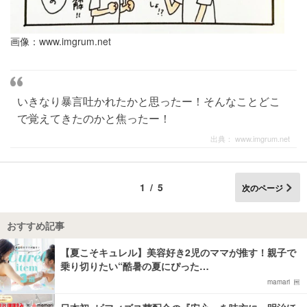
画像：
www.imgrum.net
いきなり暴言吐かれたかと思ったー！そんなことどこ
で覚えてきたのかと焦ったー！
出典：
www.imgrum.net
1/5
次のページ
おすすめ記事
【夏こそキュレル】美容好き2児のママが推す！親子で
乗り切りたい“酷暑の夏にぴった…
mamari