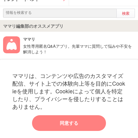
ママリ編集部のオススメアプリ
ママリ
女性専用匿名Q&Aアプリ。先輩ママに質問して悩みや不安を
解消しよう！
フォローしてね！ママリ公式アカウント
ママリは、コンテンツや広告のカスタマイズ
妊娠〜子育て中のお役立ち情報を配信中
配信、サイト上での体験向上等を目的にCook
ieを使用します。Cookieによって個人を特定
したり、プライバシーを侵したりすることは
ありません。
ママリからのお知らせ
同意する
今ママリで読みたい記事は何ですか？