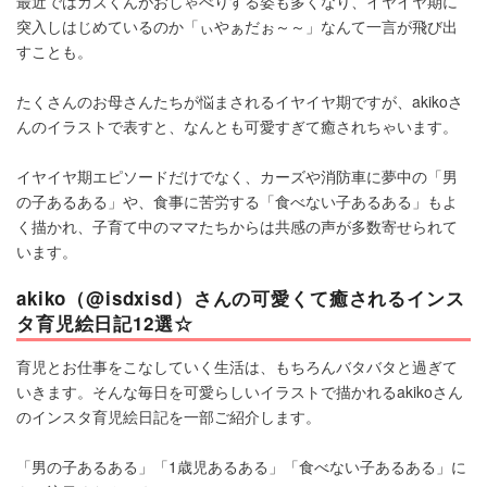
最近ではカズくんがおしゃべりする姿も多くなり、イヤイヤ期に
突入しはじめているのか「ぃやぁだぉ～～」なんて一言が飛び出
すことも。
たくさんのお母さんたちが悩まされるイヤイヤ期ですが、akikoさ
んのイラストで表すと、なんとも可愛すぎて癒されちゃいます。
イヤイヤ期エピソードだけでなく、カーズや消防車に夢中の「男
の子あるある」や、食事に苦労する「食べない子あるある」もよ
く描かれ、子育て中のママたちからは共感の声が多数寄せられて
います。
akiko（@isdxisd）さんの可愛くて癒されるインス
タ育児絵日記12選☆
育児とお仕事をこなしていく生活は、もちろんバタバタと過ぎて
いきます。そんな毎日を可愛らしいイラストで描かれるakikoさん
のインスタ育児絵日記を一部ご紹介します。
「男の子あるある」「1歳児あるある」「食べない子あるある」に