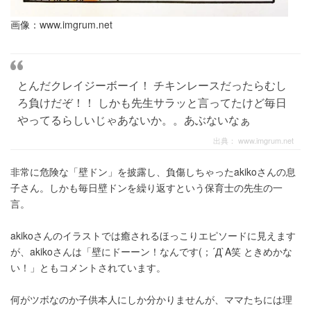
画像：
www.imgrum.net
とんだクレイジーボーイ！ チキンレースだったらむし
ろ負けだぞ！！ しかも先生サラッと言ってたけど毎日
やってるらしいじゃあないか。。あぶないなぁ
出典：
www.imgrum.net
非常に危険な「壁ドン」を披露し、負傷しちゃったakikoさんの息
子さん。しかも毎日壁ドンを繰り返すという保育士の先生の一
言。
akikoさんのイラストでは癒されるほっこりエピソードに見えます
が、akikoさんは「壁にドーーン！なんです(；´Д`A笑 ときめかな
い！」ともコメントされています。
何がツボなのか子供本人にしか分かりませんが、ママたちには理