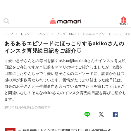
カテゴリー一覧
ママリ
妊活
トップ
トレンド・イベント
ブログ・SNS
あるあるエピソードにほっこりする
あるあるエピソードにほっこりするakikoさんの
妊娠
インスタ育児絵日記をご紹介♡
出産
可愛い息子さんとの毎日を描くakiko(@isdxisd)さんのインスタ育児絵
日記をご存知ですか？以前もママリの中でご紹介しましたが、2歳を
赤ちゃん・育児
目前にしたやんちゃで可愛い息子さんのエピソードに、読者からは共
子育て・家族
感の声が多数寄せられています。愛情がたっぷり詰まった絵日記は、
自身のお子さんと一生懸命向き合っているママたちを癒してくれるこ
病院
と間違いなし！そんなakikoさんのインスタ育児絵日記を再びご紹介し
ます。
美容・ファッション
2016年12月04日時点の情報です
お仕事
住まい
結果発表「みんなで大共感!!💖ママリ川柳大会2025📜🖋️」