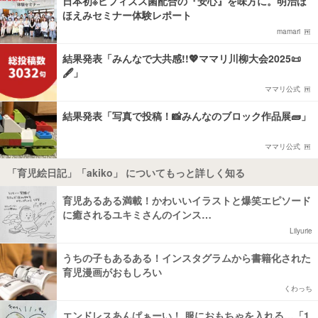
日本初※ビフィズス菌配合の『安心』を味方に。明治ほ
ほえみセミナー体験レポート
mamari
結果発表「みんなで大共感!!💖ママリ川柳大会2025📜
🖋️」
ママリ公式
結果発表「写真で投稿！📸みんなのブロック作品展🧱」
ママリ公式
「育児絵日記」「akiko」 についてもっと詳しく知る
育児あるある満載！かわいいイラストと爆笑エピソード
に癒されるユキミさんのインス…
Lilyurie
うちの子もあるある！インスタグラムから書籍化された
育児漫画がおもしろい
くわっち
エンドレスあんぱぁーい！ 服におもちゃを入れる…「1