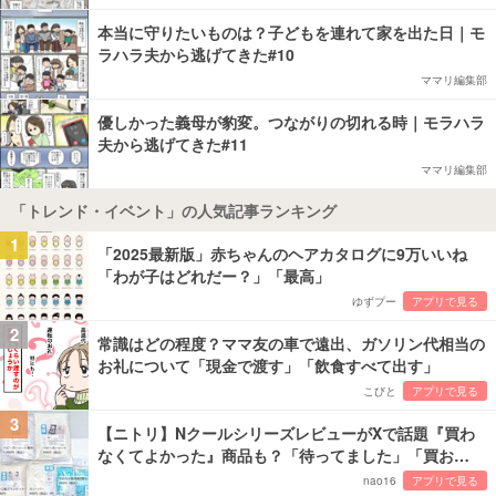
本当に守りたいものは？子どもを連れて家を出た日｜モ
ラハラ夫から逃げてきた#10
ママリ編集部
優しかった義母が豹変。つながりの切れる時｜モラハラ
夫から逃げてきた#11
ママリ編集部
「トレンド・イベント」の人気記事ランキング
1
「2025最新版」赤ちゃんのヘアカタログに9万いいね
「わが子はどれだー？」「最高」
ゆずプー
アプリで見る
2
常識はどの程度？ママ友の車で遠出、ガソリン代相当の
お礼について「現金で渡す」「飲食すべて出す」
こびと
アプリで見る
3
【ニトリ】NクールシリーズレビューがXで話題『買わ
なくてよかった』商品も？「待ってました」「買お…
nao16
アプリで見る