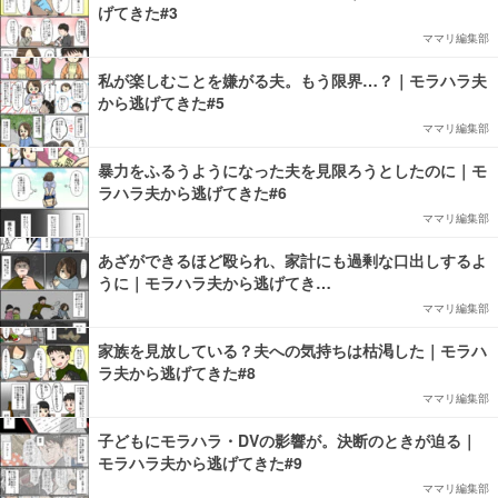
げてきた#3
ママリ編集部
私が楽しむことを嫌がる夫。もう限界…？｜モラハラ夫
から逃げてきた#5
ママリ編集部
暴力をふるうようになった夫を見限ろうとしたのに｜モ
ラハラ夫から逃げてきた#6
ママリ編集部
あざができるほど殴られ、家計にも過剰な口出しするよ
うに｜モラハラ夫から逃げてき…
ママリ編集部
家族を見放している？夫への気持ちは枯渇した｜モラハ
ラ夫から逃げてきた#8
ママリ編集部
子どもにモラハラ・DVの影響が。決断のときが迫る｜
モラハラ夫から逃げてきた#9
ママリ編集部