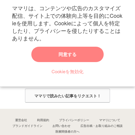
ママリは、コンテンツや広告のカスタマイズ
妊娠〜子育て中のお役立ち情報を配信中
配信、サイト上での体験向上等を目的にCook
ieを使用します。Cookieによって個人を特定
したり、プライバシーを侵したりすることは
ありません。
ママリからのお知らせ
同意する
今ママリで読みたい記事は何ですか？
Cookieを無効化
ママリ編集部がみなさんのご意見をもとに記事を作成させていただきま
す！
ママリで読みたい記事をリクエスト！
運営会社
利用規約
プライバシーポリシー
ママリについて
ブランドガイドライン
お問い合わせ
広告出稿・お取り組みのご相談
医療関係者の方へ