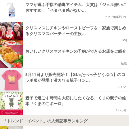
ママが選ぶ手指の消毒アイテム、大賞は「ジェル嫌いに
おすすめ」「ベタベタ感がない…
ママリ編集部
クリスマスにチキンやローストビーフを！家族で楽しめ
るクリスマスパーティーの主役…
srkj
おいしいクリスマスチキンの予約ができるお店をご紹介
結花
8月11日より販売開始！【GU×たべっ子どうぶつ】のコ
ラボ服が登場！激カワ＆親子リン…
こびと
親子で過ごす時間を大切にしたくなる、くまの親子の絵
本『くまのこポーロ』
くわっち
「トレンド・イベント」の人気記事ランキング