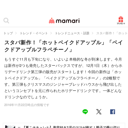
カテゴリー一覧
ママリ
妊活
トップ
トレンド・イベント
トレンドニュース・話題
スタバ新作！「ホット
スタバ新作！「ホットベイクドアップル」「ベイ
妊娠
クドアップルフラペチーノ」
出産
もうすぐ11月も下旬になり、いよいよ本格的な冬が到来します。今月
は新作が2つも発売したスターバックスですが、12月1日（木）からホ
赤ちゃん・育児
リデードリンク第三弾の販売がスタートします！今回の新作は「ホッ
子育て・家族
トベイクドアップル」「ベイクドアップルフラペチーノ」の2種類で
す。第三弾もクリスマスのジンジャーブレッドハウスから飛び出した
病院
というコンセプトを元に作られたホリデードリンクです。一体どんな
ドリンクなのでしょうか。
美容・ファッション
2016年11月22日時点の情報です
お仕事
住まい
【夏こそキュレル】美容好き2児のママが推す！親子で乗り切り