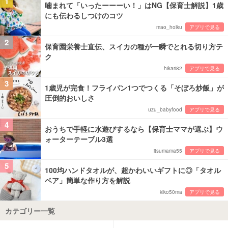
1
噛まれて「いったーーーい！」はNG【保育士解説】1歳
にも伝わるしつけのコツ
mao_hoiku
アプリで見る
2
保育園栄養士直伝、スイカの種が一瞬でとれる切り方テ
ク
hikari82
アプリで見る
3
1歳児が完食！フライパン1つでつくる「そぼろ炒飯」が
圧倒的おいしさ
uzu_babyfood
アプリで見る
4
おうちで手軽に水遊びするなら【保育士ママが選ぶ】ウ
ォーターテーブル3選
itsumama55
アプリで見る
5
100均ハンドタオルが、超かわいいギフトに◎「タオル
ベア」簡単な作り方を解説
kiko50ma
アプリで見る
カテゴリー一覧