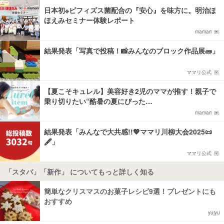
日本初※ビフィズス菌配合の『安心』を味方に。明治ほ
ほえみセミナー体験レポート
mamari
結果発表「写真で投稿！📸みんなのブロック作品展🧱」
ママリ公式
【夏こそキュレル】美容好き2児のママが推す！親子で
乗り切りたい“酷暑の夏にぴった…
mamari
結果発表「みんなで大共感!!💖ママリ川柳大会2025📜
🖋️」
ママリ公式
「スタバ」「新作」 についてもっと詳しく知る
簡単なクリスマスのお菓子レシピ9選！プレゼントにも
おすすめ
yujyu