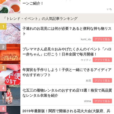
ーンご紹介！
いち
「トレンド・イベント」の人気記事ランキング
1
子連れのお花見には何が必要？あると便利な持ち物リス
ト
kumi_xiu
アプリで見る
2
プレママさん必見☆おみやげたくさんのイベント「ハロ
ー赤ちゃん」に行こう！日本全国で毎月開催！
ケイティ
アプリで見る
3
年賀状を手作りしよう！子供と一緒にできるアイディア
やおすすめソフト
結花
アプリで見る
4
七五三の着物レンタルのおすすめ店13選！格安で高品質
なレンタル衣装を紹介
shima
アプリで見る
5
2019年最新版！関西で開催される花火大会(大阪府、兵