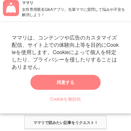
ママリ
女性専用匿名Q&Aアプリ。先輩ママに質問して悩みや不安を
解消しよう！
フォローしてね！ママリ公式アカウント
ママリは、コンテンツや広告のカスタマイズ
妊娠〜子育て中のお役立ち情報を配信中
配信、サイト上での体験向上等を目的にCook
ieを使用します。Cookieによって個人を特定
したり、プライバシーを侵したりすることは
ありません。
ママリからのお知らせ
同意する
今ママリで読みたい記事は何ですか？
Cookieを無効化
ママリ編集部がみなさんのご意見をもとに記事を作成させていただきま
す！
ママリで読みたい記事をリクエスト！