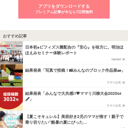
アプリをダウンロードする
プレミアム記事が今なら7日間無料
おすすめ記事
日本初※ビフィズス菌配合の『安心』を味方に。明治ほ
ほえみセミナー体験レポート
mamari
結果発表「写真で投稿！📸みんなのブロック作品展🧱」
ママリ公式
結果発表「みんなで大共感!!💖ママリ川柳大会2025📜
🖋️」
ママリ公式
【夏こそキュレル】美容好き2児のママが推す！親子で
乗り切りたい“酷暑の夏にぴった…