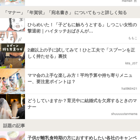
mamari
「マナー」「年賀状」「宛名書き」 についてもっと詳しく知る
ひらめいた！「子どもに触ろうとする」しつこい女性の
撃退術｜ハイタッチおばさんが…
ももこ
2歳以上の子に試してみて！ひと工夫で「スプーンを正
しく持たせる」裏技
kira_z07
ママ会の上手な楽しみ方！平均予算や持ち寄りメニュ
ー、要注意ポイントは？
hattiki0421
どうしていますか？育児中に結婚式を欠席するときのマ
ナー
shuuuuutanmama
話題の記事
子供が離乳食時期の方におすすめしたい各社のキャンペ