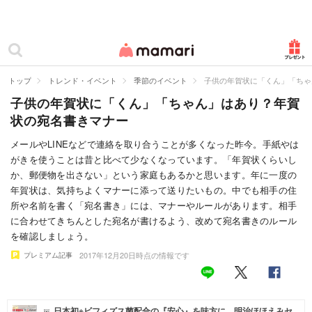
カテゴリー一覧
ママリ
妊活
トップ
トレンド・イベント
季節のイベント
子供の年賀状に「くん」「ちゃ
子供の年賀状に「くん」「ちゃん」はあり？年賀
妊娠
状の宛名書きマナー
出産
メールやLINEなどで連絡を取り合うことが多くなった昨今。手紙やは
がきを使うことは昔と比べて少なくなっています。「年賀状くらいし
赤ちゃん・育児
か、郵便物を出さない」という家庭もあるかと思います。年に一度の
子育て・家族
年賀状は、気持ちよくマナーに添って送りたいもの。中でも相手の住
所や名前を書く「宛名書き」には、マナーやルールがあります。相手
病院
に合わせてきちんとした宛名が書けるよう、改めて宛名書きのルール
を確認しましょう。
美容・ファッション
2017年12月20日時点の情報です
プレミアム記事
お仕事
住まい
日本初※ビフィズス菌配合の『安心』を味方に。明治ほほえみセ