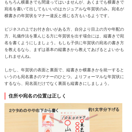
もちろん横書きでも間違ってはいませんが、あくまでも横書きで
宛名を書いて出してもいいのはカジュアルな年賀状のみ。宛名が
横書きの年賀状をマナー違反と感じる方もいるようです。
ビジネスの上でお付き合いがある方、自分より目上の方や年配の
方、礼儀作法を重んじる方に年賀状を出す場合には、縦書きで宛
名を書くようにしましょう。もしも子供に年賀状の宛名の書き方
を教えるなら、まずは基本の縦書きから教えてあげるとよいかも
しれませんね。
しかし、年賀状の表面と裏面で、縦書きか横書きかを統一すると
いうのも宛名書きのマナーのひとつ。よりフォーマルな年賀状に
するなら、宛名面だけでなく裏面も縦書きにしましょう。
住所や宛名の位置は正しく