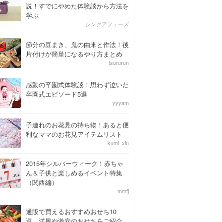
説！すでにやめた体験談から方法を
学ぶ
シンクアフェーズ
節分の豆まき、鬼の由来と作法！後
片付けが簡単になるやり方まとめ
tsururun
感動の卒園式体験談！思わず泣いた
卒園式エピソード5選
yyyam
子連れのお花見の持ち物！あると便
利なママのお花見アイテムリスト
kumi_xiu
2015年シルバーウィーク！赤ちゃ
ん＆子供と楽しめるイベント特集
（関西編）
mmfj
通販で買えるおすすめおせち10
選。洋風や激安のおせちをご紹介