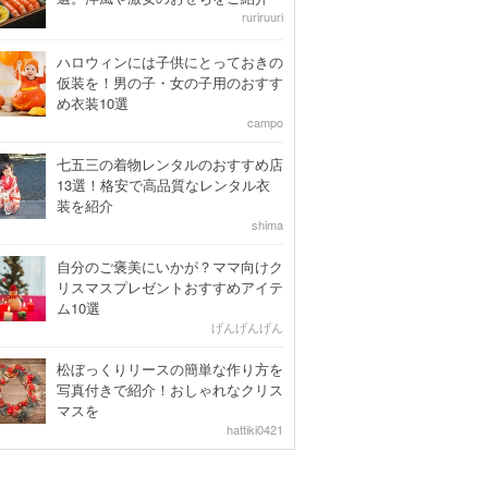
ruriruuri
ハロウィンには子供にとっておきの
仮装を！男の子・女の子用のおすす
め衣装10選
campo
七五三の着物レンタルのおすすめ店
13選！格安で高品質なレンタル衣
装を紹介
shima
自分のご褒美にいかが？ママ向けク
リスマスプレゼントおすすめアイテ
ム10選
げんげんげん
松ぼっくりリースの簡単な作り方を
写真付きで紹介！おしゃれなクリス
マスを
hattiki0421