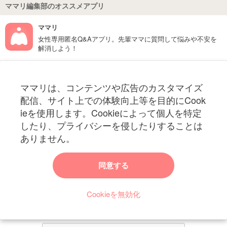
ママリ編集部のオススメアプリ
ママリ
女性専用匿名Q&Aアプリ。先輩ママに質問して悩みや不安を
解消しよう！
フォローしてね！ママリ公式アカウント
ママリは、コンテンツや広告のカスタマイズ
妊娠〜子育て中のお役立ち情報を配信中
配信、サイト上での体験向上等を目的にCook
ieを使用します。Cookieによって個人を特定
したり、プライバシーを侵したりすることは
ありません。
ママリからのお知らせ
同意する
今ママリで読みたい記事は何ですか？
Cookieを無効化
ママリ編集部がみなさんのご意見をもとに記事を作成させていただきま
す！