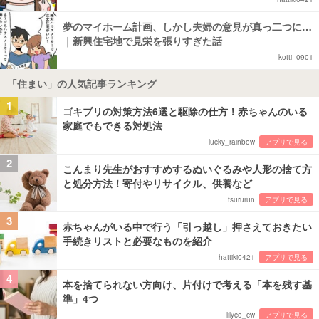
夢のマイホーム計画、しかし夫婦の意見が真っ二つに…
｜新興住宅地で見栄を張りすぎた話
kotti_0901
「住まい」の人気記事ランキング
1
ゴキブリの対策方法6選と駆除の仕方！赤ちゃんのいる
家庭でもできる対処法
lucky_rainbow
アプリで見る
2
こんまり先生がおすすめするぬいぐるみや人形の捨て方
と処分方法！寄付やリサイクル、供養など
tsururun
アプリで見る
3
赤ちゃんがいる中で行う「引っ越し」押さえておきたい
手続きリストと必要なものを紹介
hattiki0421
アプリで見る
4
本を捨てられない方向け、片付けで考える「本を残す基
準」4つ
lilyco_cw
アプリで見る