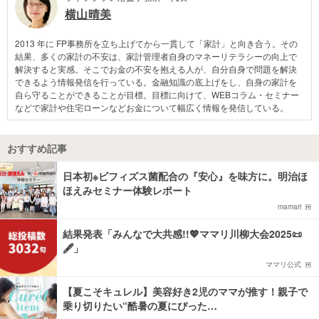
横山晴美
2013 年に FP事務所を立ち上げてから一貫して「家計」と向き合う。その
結果、多くの家計の不安は、家計管理者自身のマネーリテラシーの向上で
解決すると実感。そこでお金の不安を抱える人が、自分自身で問題を解決
できるよう情報発信を行っている。金融知識の底上げをし、自身の家計を
自ら守ることができることが目標。目標に向けて、WEBコラム・セミナー
などで家計や住宅ローンなどお金について幅広く情報を発信している。
おすすめ記事
日本初※ビフィズス菌配合の『安心』を味方に。明治ほ
ほえみセミナー体験レポート
mamari
結果発表「みんなで大共感!!💖ママリ川柳大会2025📜
🖋️」
ママリ公式
【夏こそキュレル】美容好き2児のママが推す！親子で
乗り切りたい“酷暑の夏にぴった…