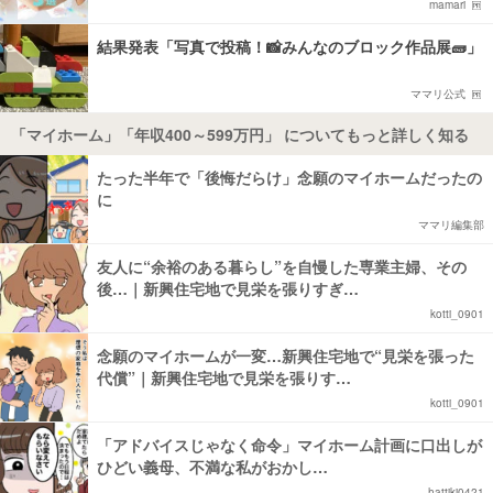
mamari
結果発表「写真で投稿！📸みんなのブロック作品展🧱」
ママリ公式
「マイホーム」「年収400～599万円」 についてもっと詳しく知る
たった半年で「後悔だらけ」念願のマイホームだったの
に
ママリ編集部
友人に“余裕のある暮らし”を自慢した専業主婦、その
後…｜新興住宅地で見栄を張りすぎ…
kotti_0901
念願のマイホームが一変…新興住宅地で“見栄を張った
代償”｜新興住宅地で見栄を張りす…
kotti_0901
「アドバイスじゃなく命令」マイホーム計画に口出しが
ひどい義母、不満な私がおかし…
hattiki0421