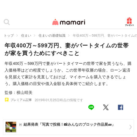
カテゴリー一覧
ママリ
妊活
トップ
住まい
住まいの基礎知識
年収400万～599万円、妻がパートタイ
年収400万～599万円、妻がパートタイムの世帯
妊娠
が家を買うためにすべきこと
出産
年収400万～599万円で妻がパートタイマーの世帯で家を買うなら、購
入価格帯はどの程度でしょうか。この世帯年収層の場合、ローン返済
赤ちゃん・育児
を見据えて家計を見直しておけば、マイホームを購入できるでしょ
子育て・家族
う。購入価格の目安や借入金額を具体例でご紹介します。
監修：横山晴美
病院
2019年01月25日時点の情報です
プレミアム記事
美容・ファッション
お仕事
結果発表「写真で投稿！📸みんなのブロック作品展🧱」
住まい