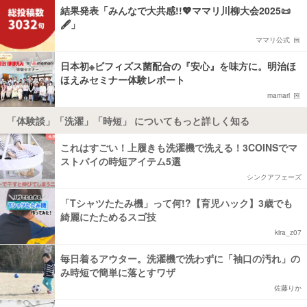
結果発表「みんなで大共感!!💖ママリ川柳大会2025📜
🖋️」
ママリ公式
日本初※ビフィズス菌配合の『安心』を味方に。明治ほ
ほえみセミナー体験レポート
mamari
「体験談」「洗濯」「時短」 についてもっと詳しく知る
これはすごい！上履きも洗濯機で洗える！3COINSでマ
ストバイの時短アイテム5選
シンクアフェーズ
「Tシャツたたみ機」って何!?【育児ハック】3歳でも
綺麗にたためるスゴ技
kira_z07
毎日着るアウター。洗濯機で洗わずに「袖口の汚れ」の
み時短で簡単に落とすワザ
佐藤りか