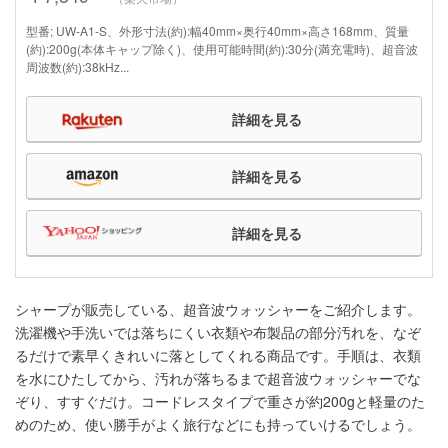
型番; UW-A1-S、外形寸法(約):幅40mm×奥行40mm×高さ168mm、質量
(約):200g(本体キャップ除く)、使用可能時間(約):30分(満充電時)、超音波
周波数(約):38kHz...
詳細を見る
詳細を見る
詳細を見る
シャープが販売している、超音波ウォッシャーをご紹介します。
洗濯機や手洗いでは落ちにくい衣類や布製品の部分汚れを、なぞ
るだけで素早くきれいに落としてくれる商品です。手順は、衣類
を水にひたしてから、汚れが落ちるまで超音波ウォッシャーでな
ぞり、すすぐだけ。コードレスタイプで重さが約200gと軽量のた
めのため、使い勝手がよく旅行などにも持っていけるでしょう。