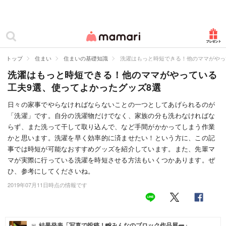
カテゴリー一覧
ママリ
妊活
トップ
住まい
住まいの基礎知識
洗濯はもっと時短できる！他のママがやっ
洗濯はもっと時短できる！他のママがやっている
妊娠
工夫9選、使ってよかったグッズ8選
出産
日々の家事でやらなければならないことの一つとしてあげられるのが
「洗濯」です。自分の洗濯物だけでなく、家族の分も洗わなければな
赤ちゃん・育児
らず、また洗って干して取り込んで、など手間がかかってしまう作業
子育て・家族
かと思います。洗濯を早く効率的に済ませたい！という方に、この記
事では時短が可能なおすすめグッズを紹介しています。また、先輩マ
病院
マが実際に行っている洗濯を時短させる方法もいくつかあります。ぜ
ひ、参考にしてくださいね。
美容・ファッション
2019年07月11日時点の情報です
お仕事
住まい
結果発表「写真で投稿！📸みんなのブロック作品展🧱」