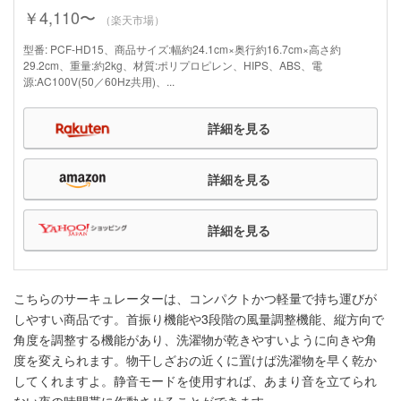
￥4,110〜
（楽天市場）
型番: PCF-HD15、商品サイズ:幅約24.1cm×奥行約16.7cm×高さ約
29.2cm、重量:約2kg、材質:ポリプロピレン、HIPS、ABS、電
源:AC100V(50／60Hz共用)、...
詳細を見る
詳細を見る
詳細を見る
こちらのサーキュレーターは、コンパクトかつ軽量で持ち運びが
しやすい商品です。首振り機能や3段階の風量調整機能、縦方向で
角度を調整する機能があり、洗濯物が乾きやすいように向きや角
度を変えられます。物干しざおの近くに置けば洗濯物を早く乾か
してくれますよ。静音モードを使用すれば、あまり音を立てられ
ない夜の時間帯に作動させることができます。