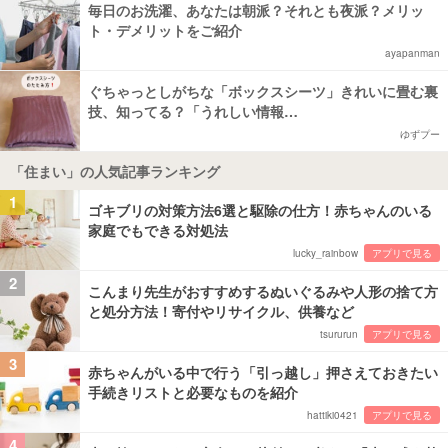
毎日のお洗濯、あなたは朝派？それとも夜派？メリッ
ト・デメリットをご紹介
ayapanman
ぐちゃっとしがちな「ボックスシーツ」きれいに畳む裏
技、知ってる？「うれしい情報…
ゆずプー
「住まい」の人気記事ランキング
1
ゴキブリの対策方法6選と駆除の仕方！赤ちゃんのいる
家庭でもできる対処法
lucky_rainbow
アプリで見る
2
こんまり先生がおすすめするぬいぐるみや人形の捨て方
と処分方法！寄付やリサイクル、供養など
tsururun
アプリで見る
3
赤ちゃんがいる中で行う「引っ越し」押さえておきたい
手続きリストと必要なものを紹介
hattiki0421
アプリで見る
4