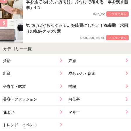
本を捨てられない方向け、片付けで考える「本を残す基
準」4つ
lilyco_cw
アプリで見る
5
気づけばぐちゃぐちゃ…を綺麗にしたい！洗濯機・水回
りの収納グッズ6選
shuuuuutanmama
アプリで見る
カテゴリー一覧
妊活
妊娠
出産
赤ちゃん・育児
子育て・家族
病院
美容・ファッション
お仕事
住まい
マネー
トレンド・イベント