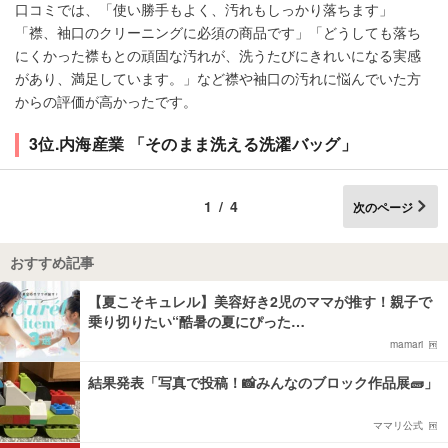
口コミでは、「使い勝手もよく、汚れもしっかり落ちます」
「襟、袖口のクリーニングに必須の商品です」「どうしても落ち
にくかった襟もとの頑固な汚れが、洗うたびにきれいになる実感
があり、満足しています。」など襟や袖口の汚れに悩んでいた方
からの評価が高かったです。
3位.内海産業 「そのまま洗える洗濯バッグ」
1/4
次のページ
おすすめ記事
【夏こそキュレル】美容好き2児のママが推す！親子で
乗り切りたい“酷暑の夏にぴった…
mamari
結果発表「写真で投稿！📸みんなのブロック作品展🧱」
ママリ公式