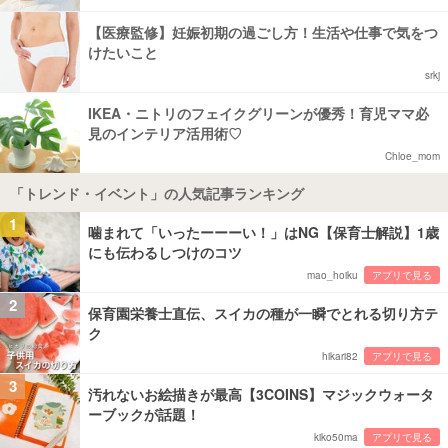
【医療監修】妊娠初期の過ごし方！生活や仕事で気をつ
けたいこと
srkj
IKEA・ニトリのフェイクグリーンが優秀！育児ママ必
見のインテリア活用術♡
Chloe_mom
「トレンド・イベント」の人気記事ランキング
1
噛まれて「いったーーーい！」はNG【保育士解説】1歳
にも伝わるしつけのコツ
mao_hoiku
アプリで見る
2
保育園栄養士直伝、スイカの種が一瞬でとれる切り方テ
ク
hikari82
アプリで見る
3
汚れないお絵描きが最高【3COINS】マジックウォータ
ーブックが話題！
kiko50ma
アプリで見る