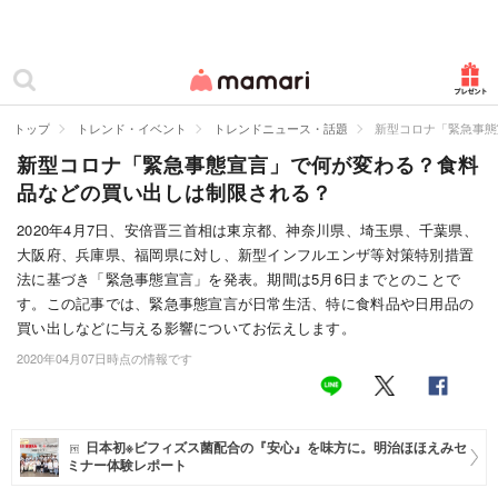
カテゴリー一覧
ママリ
妊活
トップ
トレンド・イベント
トレンドニュース・話題
新型コロナ「緊急事態
新型コロナ「緊急事態宣言」で何が変わる？食料
妊娠
品などの買い出しは制限される？
出産
2020年4月7日、安倍晋三首相は東京都、神奈川県、埼玉県、千葉県、
大阪府、兵庫県、福岡県に対し、新型インフルエンザ等対策特別措置
赤ちゃん・育児
法に基づき「緊急事態宣言」を発表。期間は5月6日までとのことで
子育て・家族
す。この記事では、緊急事態宣言が日常生活、特に食料品や日用品の
買い出しなどに与える影響についてお伝えします。
病院
2020年04月07日時点の情報です
美容・ファッション
お仕事
日本初※ビフィズス菌配合の『安心』を味方に。明治ほほえみセ
ミナー体験レポート
住まい