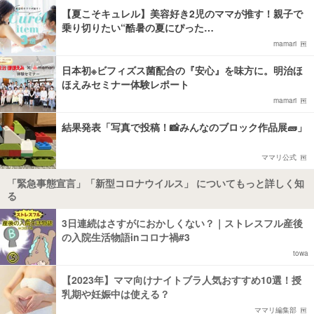
【夏こそキュレル】美容好き2児のママが推す！親子で
乗り切りたい“酷暑の夏にぴった…
mamari
日本初※ビフィズス菌配合の『安心』を味方に。明治ほ
ほえみセミナー体験レポート
mamari
結果発表「写真で投稿！📸みんなのブロック作品展🧱」
ママリ公式
「緊急事態宣言」「新型コロナウイルス」 についてもっと詳しく知
る
3日連続はさすがにおかしくない？｜ストレスフル産後
の入院生活物語inコロナ禍#3
towa
【2023年】ママ向けナイトブラ人気おすすめ10選！授
乳期や妊娠中は使える？
ママリ編集部