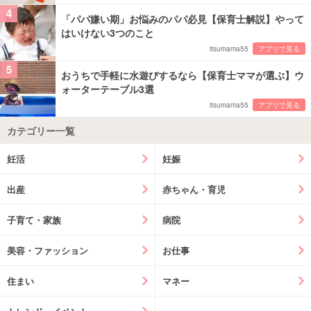
4
「パパ嫌い期」お悩みのパパ必見【保育士解説】やって
はいけない3つのこと
itsumama55
アプリで見る
5
おうちで手軽に水遊びするなら【保育士ママが選ぶ】ウ
ォーターテーブル3選
itsumama55
アプリで見る
カテゴリー一覧
妊活
妊娠
出産
赤ちゃん・育児
子育て・家族
病院
美容・ファッション
お仕事
住まい
マネー