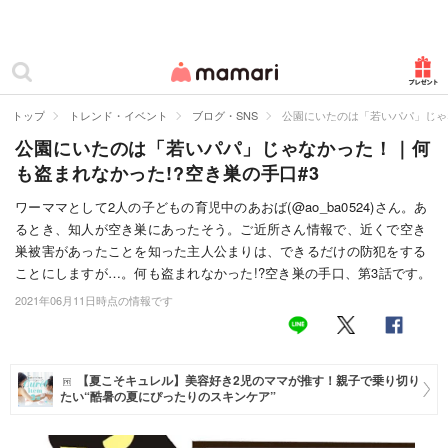
カテゴリー一覧
ママリ
妊活
トップ
トレンド・イベント
ブログ・SNS
公園にいたのは「若いパパ」じゃ
公園にいたのは「若いパパ」じゃなかった！｜何
妊娠
も盗まれなかった!?空き巣の手口#3
出産
ワーママとして2人の子どもの育児中のあおば(@ao_ba0524)さん。あ
るとき、知人が空き巣にあったそう。ご近所さん情報で、近くで空き
赤ちゃん・育児
巣被害があったことを知った主人公まりは、できるだけの防犯をする
子育て・家族
ことにしますが…。何も盗まれなかった!?空き巣の手口、第3話です。
2021年06月11日時点の情報です
病院
美容・ファッション
【夏こそキュレル】美容好き2児のママが推す！親子で乗り切り
たい“酷暑の夏にぴったりのスキンケア”
お仕事
住まい