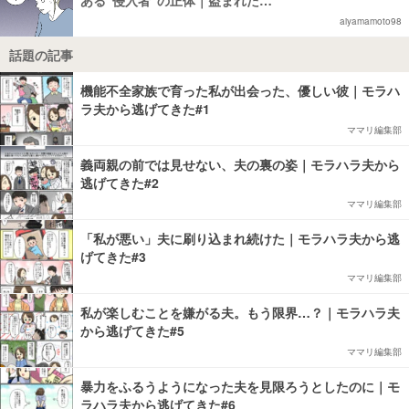
ある“侵入者”の正体｜盗まれた…
aiyamamoto98
話題の記事
機能不全家族で育った私が出会った、優しい彼｜モラハ
ラ夫から逃げてきた#1
ママリ編集部
義両親の前では見せない、夫の裏の姿｜モラハラ夫から
逃げてきた#2
ママリ編集部
「私が悪い」夫に刷り込まれ続けた｜モラハラ夫から逃
げてきた#3
ママリ編集部
私が楽しむことを嫌がる夫。もう限界…？｜モラハラ夫
から逃げてきた#5
ママリ編集部
暴力をふるうようになった夫を見限ろうとしたのに｜モ
ラハラ夫から逃げてきた#6