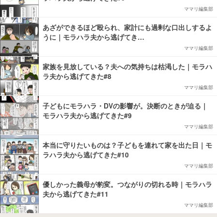
ママリ編集部
あざができるほど殴られ、家計にも過剰な口出しするよ
うに｜モラハラ夫から逃げてき…
ママリ編集部
家族を見放している？夫への気持ちは枯渇した｜モラハ
ラ夫から逃げてきた#8
ママリ編集部
子どもにモラハラ・DVの影響が。決断のときが迫る｜
モラハラ夫から逃げてきた#9
ママリ編集部
本当に守りたいものは？子どもを連れて家を出た日｜モ
ラハラ夫から逃げてきた#10
ママリ編集部
優しかった義母が豹変。つながりの切れる時｜モラハラ
夫から逃げてきた#11
ママリ編集部