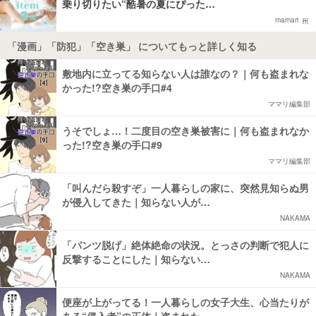
乗り切りたい“酷暑の夏にぴった…
mamari
「漫画」「防犯」「空き巣」 についてもっと詳しく知る
敷地内に立ってる知らない人は誰なの？｜何も盗まれな
かった!?空き巣の手口#4
ママリ編集部
うそでしょ…！二度目の空き巣被害に｜何も盗まれなか
った!?空き巣の手口#9
ママリ編集部
「叫んだら殺すぞ」一人暮らしの家に、突然見知らぬ男
が侵入してきた｜知らない人が…
NAKAMA
「パンツ脱げ」絶体絶命の状況。とっさの判断で犯人に
反撃することにした｜知らない…
NAKAMA
便座が上がってる！一人暮らしの女子大生、心当たりが