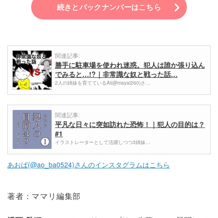
続きとバックナンバーはこちら
関連記事:
勝手に駐車場を使われ迷惑。犯人は誰か張り込ん
でみると…!?｜非常識な奴と戦った話…
2人の姉妹を育てているAi(@mayai260)さ…
関連記事:
平凡な日々に突如訪れた恐怖！｜犯人の目的は？
#1
イラストレーターとして活躍しつつ3姉妹…
あおば(@ao_ba0524)さんのインスタグラムはこちら
著者：ママリ編集部