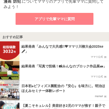
漫画
防犯
についてママリのアプリで先輩ママに質問して
みよう！
アプリで先輩ママに質問
おすすめ記事
結果発表「みんなで大共感!!💖ママリ川柳大会2025📜
🖋️」
ママリ公式
結果発表「写真で投稿！📸みんなのブロック作品展🧱」
ママリ公式
日本初※ビフィズス菌配合の『安心』を味方に。明治ほ
ほえみセミナー体験レポート
mamari
【夏こそキュレル】美容好き2児のママが推す！親子で