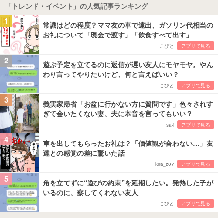
「トレンド・イベント」の人気記事ランキング
1
常識はどの程度？ママ友の車で遠出、ガソリン代相当の
お礼について「現金で渡す」「飲食すべて出す」
こびと
アプリで見る
2
遊ぶ予定を立てるのに返信が遅い友人にモヤモヤ。やん
わり言ってやりたいけど、何と言えばいい？
こびと
アプリで見る
3
義実家帰省「お盆に行かない方に質問です」色々されす
ぎて会いたくない妻、夫に本音を言ってもいい？
sa-i
アプリで見る
4
車を出してもらったお礼は？「価値観が合わない…」友
達との感覚の差に驚いた話
kira_z07
アプリで見る
5
角を立てずに“遊びの約束”を延期したい。発熱した子が
いるのに、察してくれない友人
こびと
アプリで見る