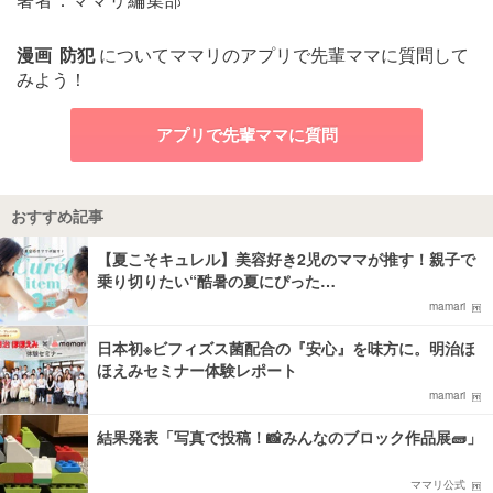
漫画
防犯
についてママリのアプリで先輩ママに質問して
みよう！
アプリで先輩ママに質問
おすすめ記事
【夏こそキュレル】美容好き2児のママが推す！親子で
乗り切りたい“酷暑の夏にぴった…
mamari
日本初※ビフィズス菌配合の『安心』を味方に。明治ほ
ほえみセミナー体験レポート
mamari
結果発表「写真で投稿！📸みんなのブロック作品展🧱」
ママリ公式