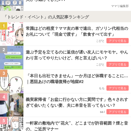
ママリ編集部
「トレンド・イベント」の人気記事ランキング
1
常識はどの程度？ママ友の車で遠出、ガソリン代相当の
お礼について「現金で渡す」「飲食すべて出す」
こびと
アプリで見る
2
遊ぶ予定を立てるのに返信が遅い友人にモヤモヤ。やん
わり言ってやりたいけど、何と言えばいい？
こびと
アプリで見る
3
「本日も出社できません」一か月ほど休職することに…
｜悪阻あけの職場復帰が地獄#2
もも
アプリで見る
4
義実家帰省「お盆に行かない方に質問です」色々されす
ぎて会いたくない妻、夫に本音を言ってもいい？
sa-i
アプリで見る
5
一軒家の敷地内で“花火”、どこまでが許容範囲？煙と音
の、ご近所マナー