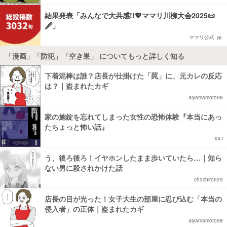
結果発表「みんなで大共感!!💖ママリ川柳大会2025📜
🖋️」
ママリ公式
「漫画」「防犯」「空き巣」 についてもっと詳しく知る
下着泥棒は誰？店長が仕掛けた「罠」に、元カレの反応
は？｜盗まれたカギ
aiyamamoto98
家の施錠を忘れてしまった女性の恐怖体験『本当にあっ
たちょっと怖い話』
sa-i
う、後ろ後ろ！イヤホンしたまま歩いていたら…｜知ら
ない男に殺されかけた話
chochiro629
店長の目が光った！女子大生の部屋に忍び込む「本当の
侵入者」の正体｜盗まれたカギ
aiyamamoto98