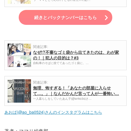
続きとバックナンバーはこちら
関連記事:
なぜ!?不審なゴミ袋から出てきたのは、わが家
の！｜犯人の目的は？#3
自転車のそばに捨ててあったゴミ袋に、…
関連記事:
無理、怖すぎる！「あなたの部屋に入らせ
て…。」｜なんだかんだ言って人が一番怖い…
一人暮らしをしていたあん子(@anko3s)さ…
あおば(@ao_ba0524)さんのインスタグラムはこちら
著者：ママリ編集部