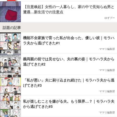
【注意喚起】女性の一人暮らし、家の中で見知らぬ男と
遭遇…新生活での注意点
ゆずプー
話題の記事
機能不全家族で育った私が出会った、優しい彼｜モラハ
ラ夫から逃げてきた#1
ママリ編集部
義両親の前では見せない、夫の裏の姿｜モラハラ夫から
逃げてきた#2
ママリ編集部
「私が悪い」夫に刷り込まれ続けた｜モラハラ夫から逃
げてきた#3
ママリ編集部
私が楽しむことを嫌がる夫。もう限界…？｜モラハラ夫
から逃げてきた#5
ママリ編集部