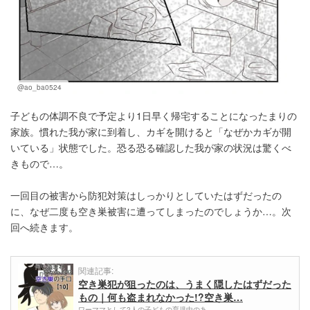
@ao_ba0524
子どもの体調不良で予定より1日早く帰宅することになったまりの
家族。慣れた我が家に到着し、カギを開けると「なぜかカギが開
いている」状態でした。恐る恐る確認した我が家の状況は驚くべ
きもので…。
一回目の被害から防犯対策はしっかりとしていたはずだったの
に、なぜ二度も空き巣被害に遭ってしまったのでしょうか…。次
回へ続きます。
関連記事:
空き巣犯が狙ったのは、うまく隠したはずだった
もの｜何も盗まれなかった!?空き巣…
ワーママとして2人の子どもの育児中のあ…