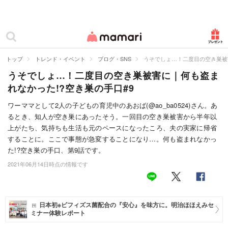
カテゴリー一覧
ママリ
妊活
トップ
トレンド・イベント
ブログ・SNS
うそでしょ…！二度目の空き巣被
うそでしょ…！二度目の空き巣被害に｜何も盗ま
妊娠
れなかった!?空き巣の手口#9
出産
ワーママとして2人の子どもの育児中のあおば(@ao_ba0524)さん。あ
るとき、知人が空き巣にあったそう。一回目の空き巣被害から半年以
赤ちゃん・育児
上がたち、気持ちも生活も元のペースになったころ、夫の実家に帰省
子育て・家族
することに。ここで事態が急変することになり…。何も盗まれなかっ
た!?空き巣の手口、第9話です。
病院
2021年06月14日時点の情報です
美容・ファッション
お仕事
日本初※ビフィズス菌配合の『安心』を味方に。明治ほほえみセ
ミナー体験レポート
住まい