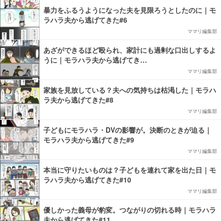
暴力をふるうようになった夫を見限ろうとしたのに｜モ
ラハラ夫から逃げてきた#6
ママリ編集部
あざができるほど殴られ、家計にも過剰な口出しするよ
うに｜モラハラ夫から逃げてき…
ママリ編集部
家族を見放している？夫への気持ちは枯渇した｜モラハ
ラ夫から逃げてきた#8
ママリ編集部
子どもにモラハラ・DVの影響が。決断のときが迫る｜
モラハラ夫から逃げてきた#9
ママリ編集部
本当に守りたいものは？子どもを連れて家を出た日｜モ
ラハラ夫から逃げてきた#10
ママリ編集部
優しかった義母が豹変。つながりの切れる時｜モラハラ
夫から逃げてきた#11