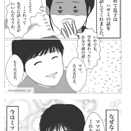
©aisubekiutyu_jin