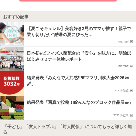
おすすめ記事
【夏こそキュレル】美容好き2児のママが推す！親子で
乗り切りたい“酷暑の夏にぴった…
mamari
日本初※ビフィズス菌配合の『安心』を味方に。明治ほ
ほえみセミナー体験レポート
mamari
結果発表「みんなで大共感!!💖ママリ川柳大会2025📜
🖋️」
ママリ公式
結果発表「写真で投稿！📸みんなのブロック作品展🧱」
ママリ公式
「子ども」「友人トラブル」「対人関係」 についてもっと詳しく知
る