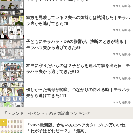
ママリ編集部
家族を見放している？夫への気持ちは枯渇した｜モラハ
ラ夫から逃げてきた#8
ママリ編集部
子どもにモラハラ・DVの影響が。決断のときが迫る｜
モラハラ夫から逃げてきた#9
ママリ編集部
本当に守りたいものは？子どもを連れて家を出た日｜モ
ラハラ夫から逃げてきた#10
ママリ編集部
優しかった義母が豹変。つながりの切れる時｜モラハラ
夫から逃げてきた#11
ママリ編集部
「トレンド・イベント」の人気記事ランキング
1
「2025最新版」赤ちゃんのヘアカタログに9万いいね
「わが子はどれだー？」「最高」