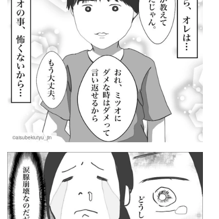
©aisubekiutyu_jin