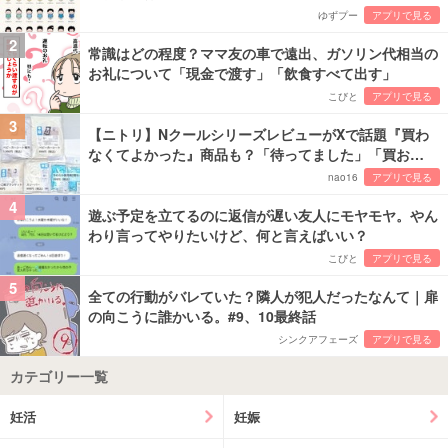
ゆずプー
アプリで見る
2
常識はどの程度？ママ友の車で遠出、ガソリン代相当の
お礼について「現金で渡す」「飲食すべて出す」
こびと
アプリで見る
3
【ニトリ】NクールシリーズレビューがXで話題『買わ
なくてよかった』商品も？「待ってました」「買お…
nao16
アプリで見る
4
遊ぶ予定を立てるのに返信が遅い友人にモヤモヤ。やん
わり言ってやりたいけど、何と言えばいい？
こびと
アプリで見る
5
全ての行動がバレていた？隣人が犯人だったなんて｜扉
の向こうに誰かいる。#9、10最終話
シンクアフェーズ
アプリで見る
カテゴリー一覧
妊活
妊娠