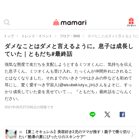
カテゴリー一覧
ママリ
妊活
トップ
トレンド・イベント
ブログ・SNS
ダメなことはダメと言えるように
ダメなことはダメと言えるように。息子は成長し
妊娠
ていた｜ともだち#最終話
出産
強気な態度で友だちを支配しようとするミツオくんに、気持ちを伝え
た息子くん。ミツオくんも受け入れ、たっくんが仲間外れにされるこ
赤ちゃん・育児
とはなくなりました。それまでのいきさつやはさみの件なども初めて
子育て・家族
耳にし、驚く愛すべき宇宙人(@aisubekiutyu_jin)さんをよそに、すっ
かり成長していた姿を見せていて…。『ともだち』最終話をごらんく
病院
ださい。
2021年09月27日時点の情報です
美容・ファッション
お仕事
【夏こそキュレル】美容好き2児のママが推す！親子で乗り切り
住まい
たい“酷暑の夏にぴったりのスキンケア”