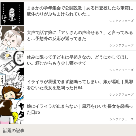
まさかの学年集会で公開説教｜ある日登校したら筆箱に
液体のりがぶちまけられていた…
シンクアフェーズ
大声で話す娘に「アリさんの声出せる？」と言ってみる
と…予想外の反応が返ってきた
シンクアフェーズ
休みに限って子どもは早起きなの、どうにかしてほし
い。頼むからもう少し寝かせて
シンクアフェーズ
イライラが我慢できず怒鳴ってしまい、娘が嘔吐｜風邪
をひいた長女を怒鳴った日#4
シンクアフェーズ
娘にイライラが止まらない｜風邪をひいた長女を怒鳴っ
た日#5
シンクアフェーズ
話題の記事