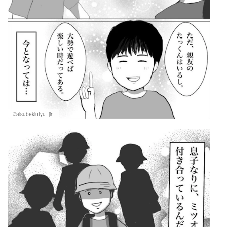
©aisubekiutyu_jin