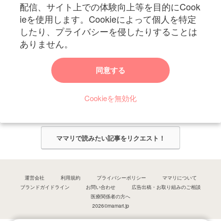
妊娠〜子育て中のお役立ち情報を配信中
配信、サイト上での体験向上等を目的にCook
ieを使用します。Cookieによって個人を特定
したり、プライバシーを侵したりすることは
ありません。
ママリからのお知らせ
同意する
今ママリで読みたい記事は何ですか？
Cookieを無効化
ママリ編集部がみなさんのご意見をもとに記事を作成させていただきま
す！
ママリで読みたい記事をリクエスト！
運営会社
利用規約
プライバシーポリシー
ママリについて
ブランドガイドライン
お問い合わせ
広告出稿・お取り組みのご相談
医療関係者の方へ
2026©mamari.jp