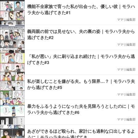
機能不全家族で育った私が出会った、優しい彼｜モラハ
ラ夫から逃げてきた#1
ママリ編集部
義両親の前では見せない、夫の裏の姿｜モラハラ夫から
逃げてきた#2
ママリ編集部
「私が悪い」夫に刷り込まれ続けた｜モラハラ夫から逃
げてきた#3
ママリ編集部
私が楽しむことを嫌がる夫。もう限界…？｜モラハラ夫
から逃げてきた#5
ママリ編集部
暴力をふるうようになった夫を見限ろうとしたのに｜モ
ラハラ夫から逃げてきた#6
ママリ編集部
あざができるほど殴られ、家計にも過剰な口出しするよ
うに｜モラハラ夫から逃げてき…