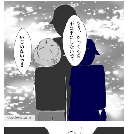
©aisubekiutyu_jin