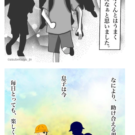
©aisubekiutyu_jin