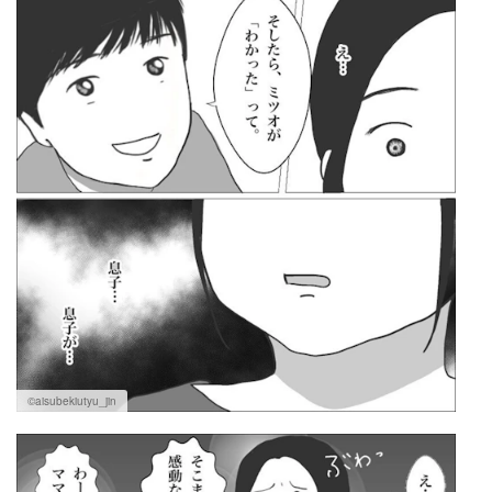
©aisubekiutyu_jin