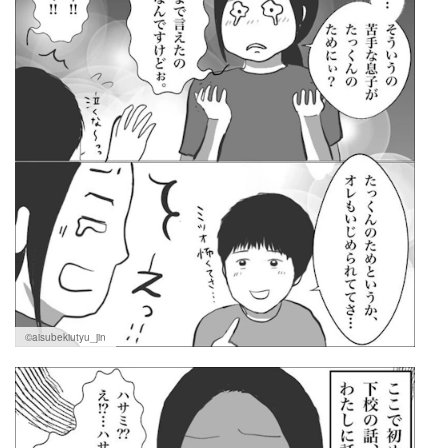
©aisubekiutyu_jin