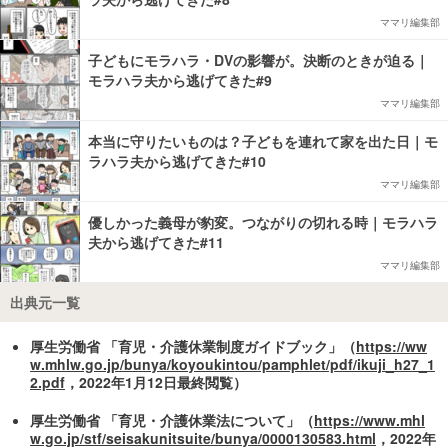
ママリ編集部
子どもにモラハラ・DVの影響が。決断のときが迫る｜
モラハラ夫から逃げてきた#9
ママリ編集部
本当に守りたいものは？子どもを連れて家を出た日｜モ
ラハラ夫から逃げてきた#10
ママリ編集部
優しかった義母が豹変。つながりの切れる時｜モラハラ
夫から逃げてきた#11
ママリ編集部
出典元一覧
厚生労働省 「育児・介護休業制度ガイドブック」（
https://ww
w.mhlw.go.jp/bunya/koyoukintou/pamphlet/pdf/ikuji_h27_1
2.pdf
，2022年1月12日最終閲覧）
厚生労働省 「育児・介護休業法について」（
https://www.mhl
w.go.jp/stf/seisakunitsuite/bunya/0000130583.html
，2022年