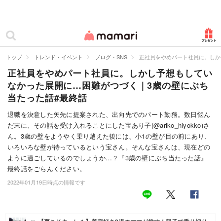
カテゴリー一覧
ママリ
妊活
トップ
トレンド・イベント
ブログ・SNS
正社員をやめパート社員に。しか
正社員をやめパート社員に。しかし予想もしてい
妊娠
なかった展開に…困難がつづく｜3歳の壁にぶち
出産
当たった話#最終話
赤ちゃん・育児
退職を決意した矢先に提案された、出向先でのパート勤務。数日悩ん
だ末に、その話を受け入れることにした宝あり子(@ariko_hiyokko)さ
子育て・家族
ん。3歳の壁をようやく乗り越えた後には、小1の壁が目の前にあり、
いろいろな壁が待っているという宝さん。そんな宝さんは、現在どの
病院
ように過ごしているのでしょうか…？『3歳の壁にぶち当たった話』
最終話をごらんください。
美容・ファッション
2022年01月19日時点の情報です
お仕事
住まい