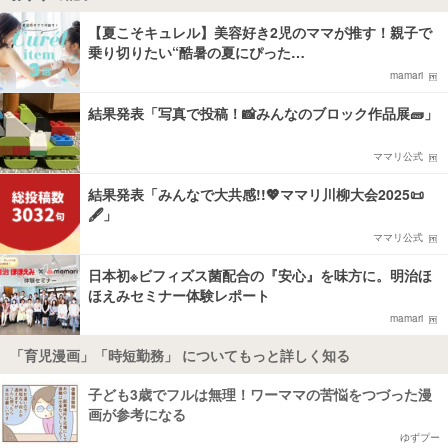
【夏こそキュレル】美容好き2児のママが推す！親子で
乗り切りたい“酷暑の夏にぴった…
mamari
結果発表「写真で投稿！📸みんなのブロック作品展🧱」
ママリ公式
結果発表「みんなで大共感!!💖ママリ川柳大会2025📜
🖋️」
ママリ公式
日本初※ビフィズス菌配合の『安心』を味方に。明治ほ
ほえみセミナー体験レポート
mamari
「育児漫画」「時短勤務」 についてもっと詳しく知る
子ども3歳でフルは無理！ワーママの苦悩をつづった漫
画が参考になる
ゆずプー