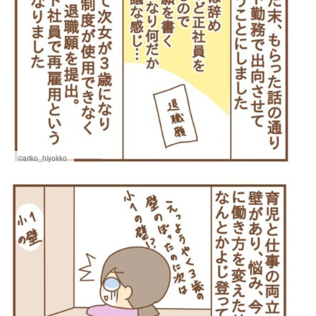
©ariko_hiyokko