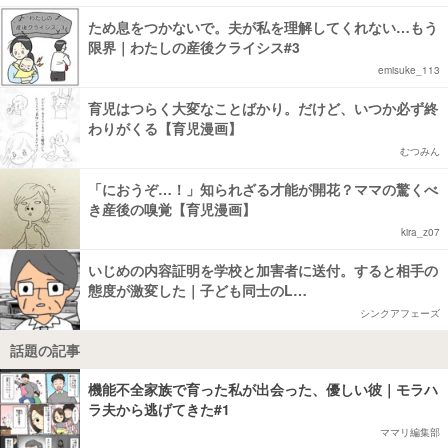
ため息をつかないで。夫が私を理解してくれない…もう
限界｜わたしの産後クライシス#3
emisuke_113
育児はつらく大変なことばかり。だけど、いつか必ず終
わりがくる【育児漫画】
むつみん
「におうぞ…！」知られざる才能が開花？ママの驚くべ
き産後の嗅覚【育児漫画】
kira_z07
いじめの内容証明を学校と加害者に送付。すると相手の
態度が激変した｜子ども同士のL…
シンクアフェーズ
話題の記事
機能不全家族で育った私が出会った、優しい彼｜モラハ
ラ夫から逃げてきた#1
ママリ編集部