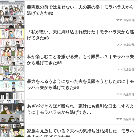
義両親の前では見せない、夫の裏の姿｜モラハラ夫から
逃げてきた#2
ママリ編集部
「私が悪い」夫に刷り込まれ続けた｜モラハラ夫から逃
げてきた#3
ママリ編集部
私が楽しむことを嫌がる夫。もう限界…？｜モラハラ夫
から逃げてきた#5
ママリ編集部
暴力をふるうようになった夫を見限ろうとしたのに｜モ
ラハラ夫から逃げてきた#6
ママリ編集部
あざができるほど殴られ、家計にも過剰な口出しするよ
うに｜モラハラ夫から逃げてき…
ママリ編集部
家族を見放している？夫への気持ちは枯渇した｜モラハ
ラ夫から逃げてきた#8