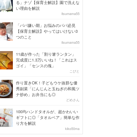
る」ナゾ【保育士解説】園で洗えな
い理由を解説
itsumama55
「パパ嫌い期」お悩みのパパ必見
【保育士解説】やってはいけない3
つのこと
itsumama55
11歳が作った「割り箸ランタン」
完成度に1.3万いいね！「これはス
ゴイ」「センスの塊」
こびと
作り置きOK！子どもウケ抜群な優
秀副菜「にんじんと玉ねぎの和風ツ
ナ炒め」お弁当にも◎
どめさん
100均ハンドタオルが、超かわいい
ギフトに◎「タオルベア」簡単な作
り方を解説
kiko50ma