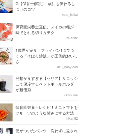
G【保育士解説】1歳にも伝わるし
つけのコツ
mao_hoiku
保育園栄養士直伝、スイカの種が一
瞬でとれる切り方テク
hikari82
1歳児が完食！フライパン1つでつ
くる「そぼろ炒飯」が圧倒的おいし
さ
uzu_babyfood
発想が良すぎる【セリア】サコッシ
ュで保冷するペットボトルホルダー
が超優秀
kiko50ma
保育園栄養士レシピ！ミニトマトを
フルーツのような甘みにする方法
hikari82
便がついたパンツ「洗わずに返され