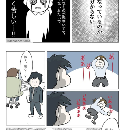
©decoboco.tama