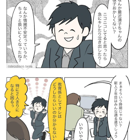
©decoboco.tama