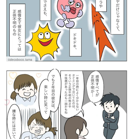
©decoboco.tama