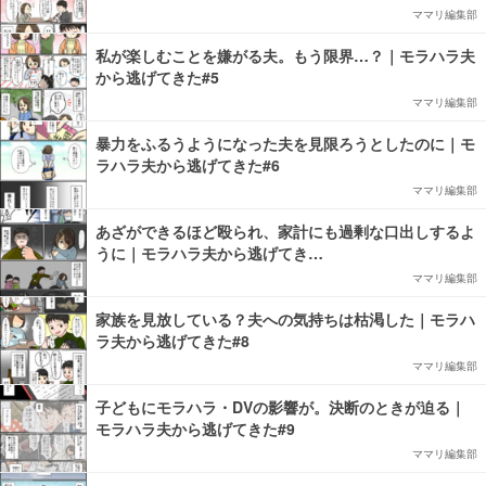
ママリ編集部
私が楽しむことを嫌がる夫。もう限界…？｜モラハラ夫
から逃げてきた#5
ママリ編集部
暴力をふるうようになった夫を見限ろうとしたのに｜モ
ラハラ夫から逃げてきた#6
ママリ編集部
あざができるほど殴られ、家計にも過剰な口出しするよ
うに｜モラハラ夫から逃げてき…
ママリ編集部
家族を見放している？夫への気持ちは枯渇した｜モラハ
ラ夫から逃げてきた#8
ママリ編集部
子どもにモラハラ・DVの影響が。決断のときが迫る｜
モラハラ夫から逃げてきた#9
ママリ編集部