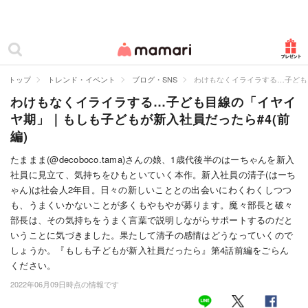
カテゴリー一覧
ママリ
妊活
トップ
トレンド・イベント
ブログ・SNS
わけもなくイライラする…子ども
わけもなくイライラする…子ども目線の「イヤイ
妊娠
ヤ期」｜もしも子どもが新入社員だったら#4(前
出産
編)
赤ちゃん・育児
たままま(@decoboco.tama)さんの娘、1歳代後半のはーちゃんを新入
社員に見立て、気持ちをひもといていく本作。新入社員の清子(はーち
子育て・家族
ゃん)は社会人2年目。日々の新しいこととの出会いにわくわくしつつ
も、うまくいかないことが多くもやもやが募ります。魔々部長と破々
病院
部長は、その気持ちをうまく言葉で説明しながらサポートするのだと
いうことに気づきました。果たして清子の感情はどうなっていくので
美容・ファッション
しょうか。『もしも子どもが新入社員だったら』第4話前編をごらん
ください。
お仕事
2022年06月09日時点の情報です
住まい