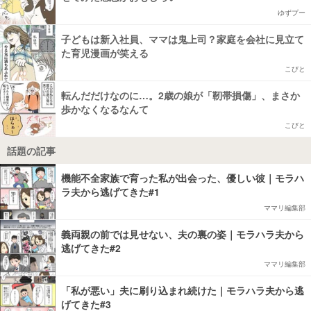
ゆずプー
子どもは新入社員、ママは鬼上司？家庭を会社に見立て
た育児漫画が笑える
こびと
転んだだけなのに…。2歳の娘が「靭帯損傷」、まさか
歩かなくなるなんて
こびと
話題の記事
機能不全家族で育った私が出会った、優しい彼｜モラハ
ラ夫から逃げてきた#1
ママリ編集部
義両親の前では見せない、夫の裏の姿｜モラハラ夫から
逃げてきた#2
ママリ編集部
「私が悪い」夫に刷り込まれ続けた｜モラハラ夫から逃
げてきた#3