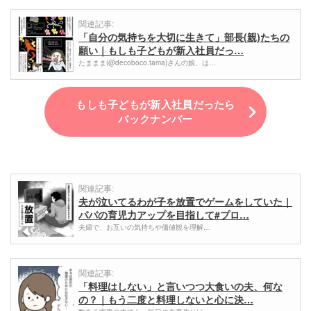
関連記事:
「自分の気持ちを大切に生きて」部長(親)たちの
願い｜もしも子どもが新入社員だっ…
たままま(@decoboco.tama)さんの娘、は…
もしも子どもが新入社員だったら
バックナンバー
関連記事:
夫が泣いてるわが子を放置でゲームをしていた｜
パパの育児力アップを目指して#プロ…
夫婦で、お互いの気持ちや価値観を理解…
関連記事:
「料理はしない」と言いつつ大食いの夫、何な
の？｜もう二度と料理しないと心に決…