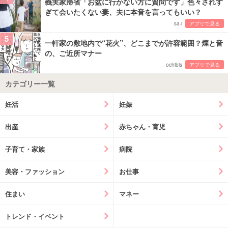
義実家帰省「お盆に行かない方に質問です」色々されす
ぎて会いたくない妻、夫に本音を言ってもいい？
sa-i
アプリで見る
5
一軒家の敷地内で“花火”、どこまでが許容範囲？煙と音
の、ご近所マナー
ochibis
アプリで見る
カテゴリー一覧
妊活
妊娠
出産
赤ちゃん・育児
子育て・家族
病院
美容・ファッション
お仕事
住まい
マネー
トレンド・イベント