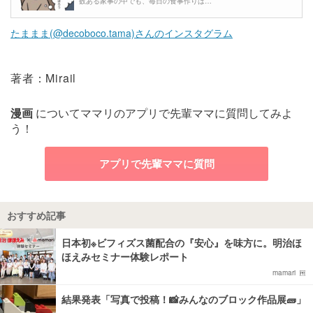
数ある家事の中でも、毎日の食事作りは…
たままま(@decoboco.tama)さんのインスタグラム
著者：Mirail
漫画
についてママリのアプリで先輩ママに質問してみよ
う！
アプリで先輩ママに質問
おすすめ記事
日本初※ビフィズス菌配合の『安心』を味方に。明治ほ
ほえみセミナー体験レポート
mamari
結果発表「写真で投稿！📸みんなのブロック作品展🧱」