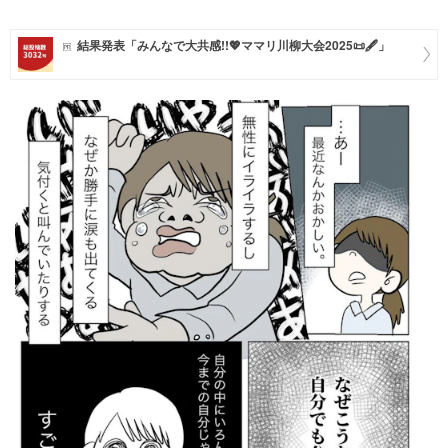
マネー
結果発表「みんなで大共感!!💖ママリ川柳大会2025📜🖋️」
トレンド・イベント