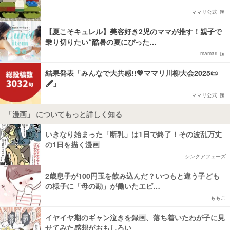
ママリ公式
【夏こそキュレル】美容好き2児のママが推す！親子で
乗り切りたい“酷暑の夏にぴった…
mamari
結果発表「みんなで大共感!!💖ママリ川柳大会2025📜
🖋️」
ママリ公式
「漫画」 についてもっと詳しく知る
いきなり始まった「断乳」は1日で終了！その波乱万丈
の1日を描く漫画
シンクアフェーズ
2歳息子が100円玉を飲み込んだ？いつもと違う子ども
の様子に「母の勘」が働いたエピ…
ももこ
イヤイヤ期のギャン泣きを録画、落ち着いたわが子に見
せてみた感想がおもしろい