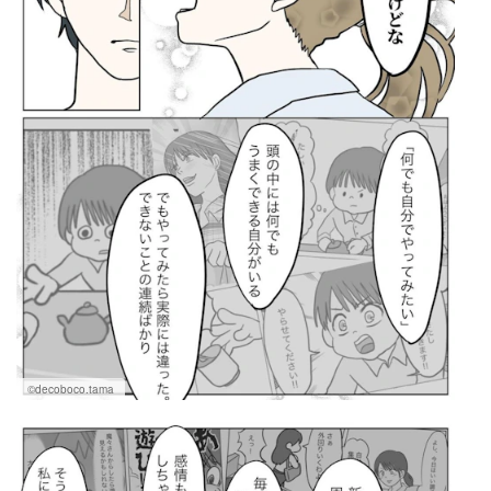
©decoboco.tama