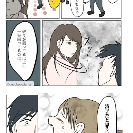
©decoboco.tama