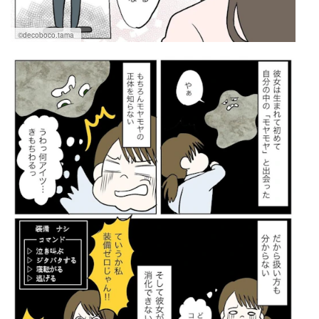
©decoboco.tama