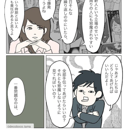
©decoboco.tama