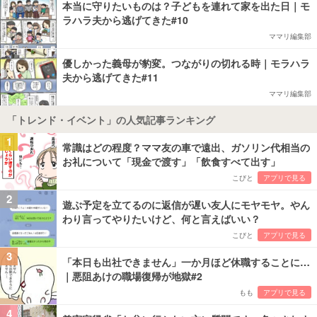
本当に守りたいものは？子どもを連れて家を出た日｜モ
ラハラ夫から逃げてきた#10
ママリ編集部
優しかった義母が豹変。つながりの切れる時｜モラハラ
夫から逃げてきた#11
ママリ編集部
「トレンド・イベント」の人気記事ランキング
1
常識はどの程度？ママ友の車で遠出、ガソリン代相当の
お礼について「現金で渡す」「飲食すべて出す」
こびと
アプリで見る
2
遊ぶ予定を立てるのに返信が遅い友人にモヤモヤ。やん
わり言ってやりたいけど、何と言えばいい？
こびと
アプリで見る
3
「本日も出社できません」一か月ほど休職することに…
｜悪阻あけの職場復帰が地獄#2
もも
アプリで見る
4