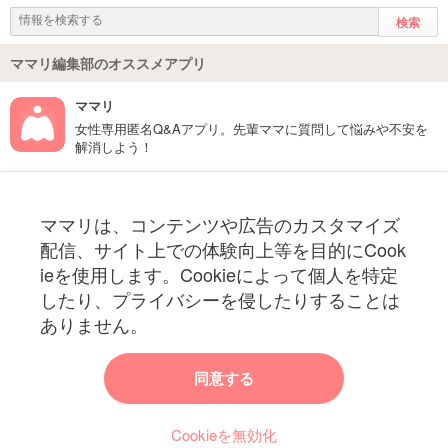
ママリ編集部のオススメアプリ
ママリ
女性専用匿名Q&Aアプリ。先輩ママに質問して悩みや不安を
解消しよう！
フォローしてね！ママリ公式アカウント
ママリは、コンテンツや広告のカスタマイズ
妊娠〜子育て中のお役立ち情報を配信中
配信、サイト上での体験向上等を目的にCook
ieを使用します。Cookieによって個人を特定
したり、プライバシーを侵したりすることは
ありません。
ママリからのお知らせ
同意する
今ママリで読みたい記事は何ですか？
Cookieを無効化
ママリ編集部がみなさんのご意見をもとに記事を作成させていただきま