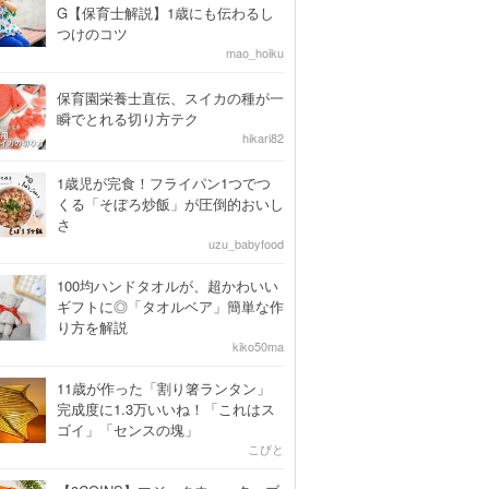
G【保育士解説】1歳にも伝わるし
つけのコツ
mao_hoiku
保育園栄養士直伝、スイカの種が一
瞬でとれる切り方テク
hikari82
1歳児が完食！フライパン1つでつ
くる「そぼろ炒飯」が圧倒的おいし
さ
uzu_babyfood
100均ハンドタオルが、超かわいい
ギフトに◎「タオルベア」簡単な作
り方を解説
kiko50ma
11歳が作った「割り箸ランタン」
完成度に1.3万いいね！「これはス
ゴイ」「センスの塊」
こびと