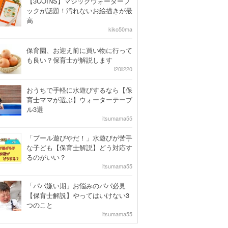
【3COINS】マジックウォーターブ
ックが話題！汚れないお絵描きが最
高
kiko50ma
保育園、お迎え前に買い物に行って
も良い？保育士が解説します
i20ii220
おうちで手軽に水遊びするなら【保
育士ママが選ぶ】ウォーターテーブ
ル3選
itsumama55
「プール遊びやだ！」水遊びが苦手
な子ども【保育士解説】どう対応す
るのがいい？
itsumama55
「パパ嫌い期」お悩みのパパ必見
【保育士解説】やってはいけない3
つのこと
itsumama55