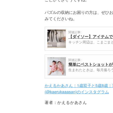
パズルの収納にお困りの方は、ぜひお
みてくださいね。
関連記事:
【ダイソー】アイテムで
キッチン周辺は、こまごま
関連記事:
簡単にベストショットが
生まれたときは、毎月撮ろ
かえるかあさん￤1歳双子と5歳8歳
(@kaerukaaasan)のインスタグラム
著者：
かえるかあさん