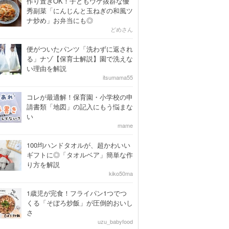
作り置きOK！子どもウケ抜群な優
秀副菜「にんじんと玉ねぎの和風ツ
ナ炒め」お弁当にも◎
どめさん
便がついたパンツ「洗わずに返され
る」ナゾ【保育士解説】園で洗えな
い理由を解説
itsumama55
コレが最適解！保育園・小学校の申
請書類「地図」の記入にもう悩まな
い
mame
100均ハンドタオルが、超かわいい
ギフトに◎「タオルベア」簡単な作
り方を解説
kiko50ma
1歳児が完食！フライパン1つでつ
くる「そぼろ炒飯」が圧倒的おいし
さ
uzu_babyfood