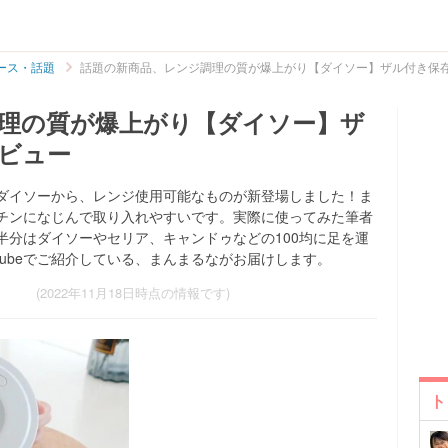
ース・話題
話題の新商品、レンジ調理の質が爆上がり【ダイソー】ザル付き保
理の質が爆上がり【ダイソー】ザ
ビュー
ダイソーから、レンジ使用可能なものが新登場しました！ま
チンになじんで取り入れやすいです。実際に使ってみた筆者
半分はダイソーやセリア、キャンドゥなどの100均に足を運
Tubeでご紹介している、まんまるながお届けします。
(2022年11月18日時点の情報です)
ト