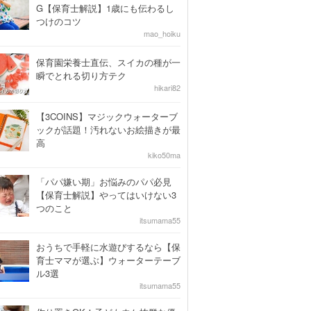
G【保育士解説】1歳にも伝わるし
つけのコツ
mao_hoiku
保育園栄養士直伝、スイカの種が一
瞬でとれる切り方テク
hikari82
【3COINS】マジックウォーターブ
ックが話題！汚れないお絵描きが最
高
kiko50ma
「パパ嫌い期」お悩みのパパ必見
【保育士解説】やってはいけない3
つのこと
itsumama55
おうちで手軽に水遊びするなら【保
育士ママが選ぶ】ウォーターテーブ
ル3選
itsumama55