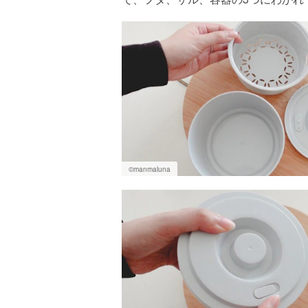
©️manmaluna