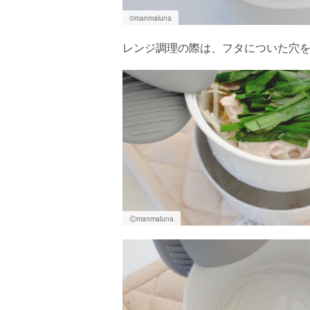
©️manmaluna
レンジ調理の際は、フタについた穴
Ⓒmanmaluna