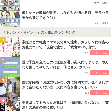
ママリ編集部
優しかった義母が豹変。つながりの切れる時｜モラハラ
夫から逃げてきた#11
ママリ編集部
「トレンド・イベント」の人気記事ランキング
1
常識はどの程度？ママ友の車で遠出、ガソリン代相当の
お礼について「現金で渡す」「飲食すべて出す」
こびと
アプリで見る
2
遊ぶ予定を立てるのに返信が遅い友人にモヤモヤ。やん
わり言ってやりたいけど、何と言えばいい？
こびと
アプリで見る
3
義実家帰省「お盆に行かない方に質問です」色々されす
ぎて会いたくない妻、夫に本音を言ってもいい？
sa-i
アプリで見る
4
車を出してもらったお礼は？「価値観が合わない…」友
達との感覚の差に驚いた話