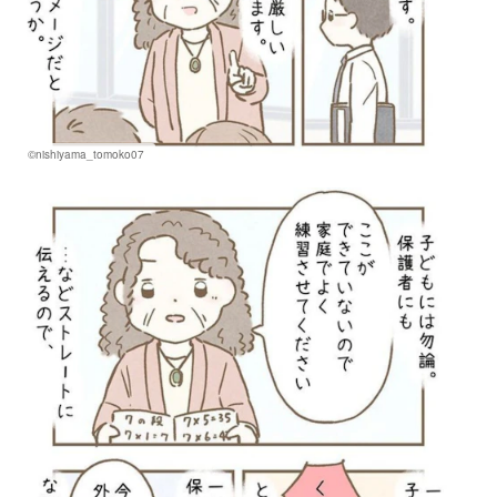
©nishiyama_tomoko07