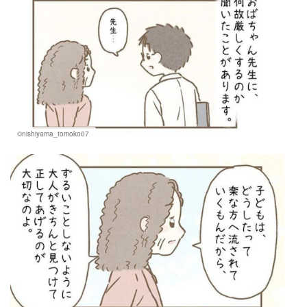
©nishiyama_tomoko07