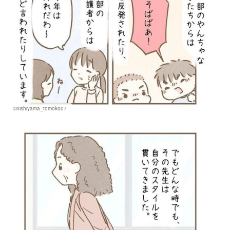
©nishiyama_tomoko07