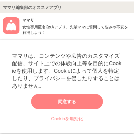
ママリ編集部のオススメアプリ
ママリ
女性専用匿名Q&Aアプリ。先輩ママに質問して悩みや不安を
解消しよう！
フォローしてね！ママリ公式アカウント
ママリは、コンテンツや広告のカスタマイズ
妊娠〜子育て中のお役立ち情報を配信中
配信、サイト上での体験向上等を目的にCook
ieを使用します。Cookieによって個人を特定
したり、プライバシーを侵したりすることは
ありません。
ママリからのお知らせ
同意する
今ママリで読みたい記事は何ですか？
Cookieを無効化
ママリ編集部がみなさんのご意見をもとに記事を作成させていただきま
す！