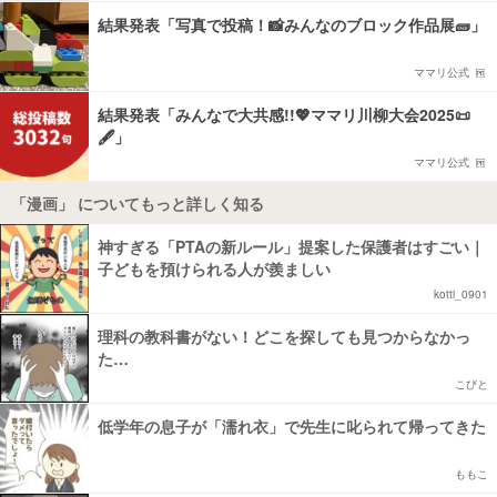
結果発表「写真で投稿！📸みんなのブロック作品展🧱」
ママリ公式
結果発表「みんなで大共感!!💖ママリ川柳大会2025📜
🖋️」
ママリ公式
「漫画」 についてもっと詳しく知る
神すぎる「PTAの新ルール」提案した保護者はすごい｜
子どもを預けられる人が羨ましい
kotti_0901
理科の教科書がない！どこを探しても見つからなかっ
た…
こびと
低学年の息子が「濡れ衣」で先生に叱られて帰ってきた
ももこ