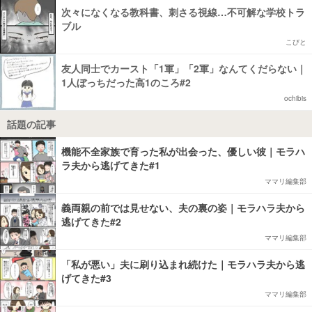
次々になくなる教科書、刺さる視線…不可解な学校トラ
ブル
こびと
友人同士でカースト「1軍」「2軍」なんてくだらない｜
1人ぼっちだった高1のころ#2
ochibis
話題の記事
機能不全家族で育った私が出会った、優しい彼｜モラハ
ラ夫から逃げてきた#1
ママリ編集部
義両親の前では見せない、夫の裏の姿｜モラハラ夫から
逃げてきた#2
ママリ編集部
「私が悪い」夫に刷り込まれ続けた｜モラハラ夫から逃
げてきた#3
ママリ編集部