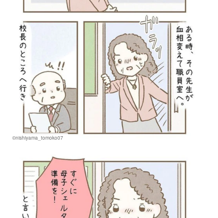
©nishiyama_tomoko07