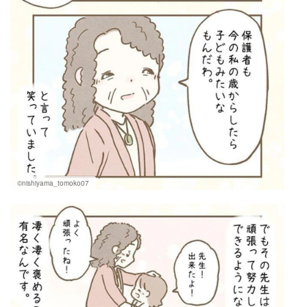
©nishiyama_tomoko07