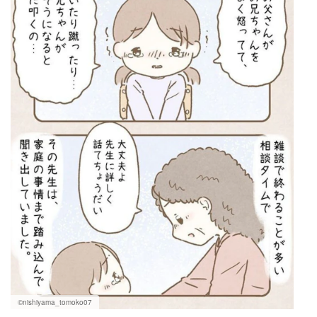
©nishiyama_tomoko07