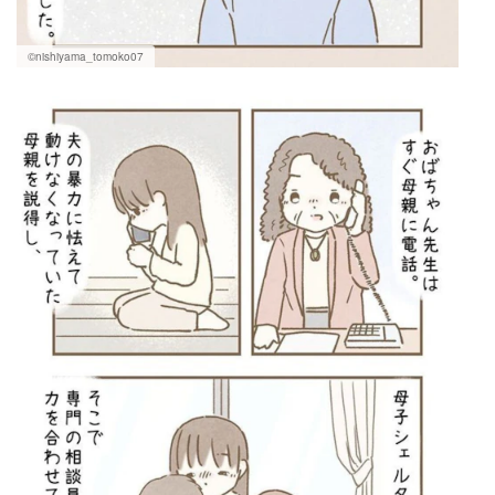
©nishiyama_tomoko07