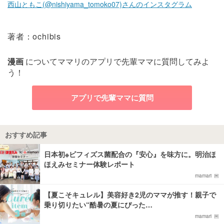
西山ともこ(@nishiyama_tomoko07)さんのインスタグラム
著者：ochibis
漫画
についてママリのアプリで先輩ママに質問してみよ
う！
アプリで先輩ママに質問
おすすめ記事
日本初※ビフィズス菌配合の『安心』を味方に。明治ほ
ほえみセミナー体験レポート
mamari
【夏こそキュレル】美容好き2児のママが推す！親子で
乗り切りたい“酷暑の夏にぴった…
mamari