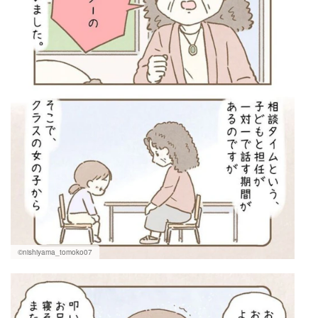
©nishiyama_tomoko07