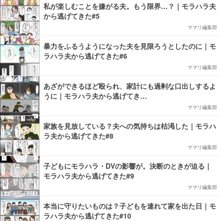
私が楽しむことを嫌がる夫。もう限界…？｜モラハラ夫
から逃げてきた#5
ママリ編集部
暴力をふるうようになった夫を見限ろうとしたのに｜モ
ラハラ夫から逃げてきた#6
ママリ編集部
あざができるほど殴られ、家計にも過剰な口出しするよ
うに｜モラハラ夫から逃げてき…
ママリ編集部
家族を見放している？夫への気持ちは枯渇した｜モラハ
ラ夫から逃げてきた#8
ママリ編集部
子どもにモラハラ・DVの影響が。決断のときが迫る｜
モラハラ夫から逃げてきた#9
ママリ編集部
本当に守りたいものは？子どもを連れて家を出た日｜モ
ラハラ夫から逃げてきた#10