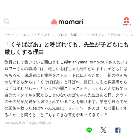
カテゴリー一覧
ママリ
妊活
トップ
トレンド・イベント
ブログ・SNS
「くそばばあ」と呼ばれても、先
「くそばばあ」と呼ばれても、先生が子どもにも
妊娠
厳しくする理由
出産
教員として働いている西山ともこ(@nishiyama_tomoko07)さんのフォ
ロワーさんの職場には、厳しいおばちゃん先生がいます。子どもには
赤ちゃん・育児
もちろん、保護者にも物事をストレートに伝えるため、一部のやんち
子育て・家族
ゃな子どもからは「くそばばあ」と呼ばれ、担任になると保護者から
は「はずれだわー」という声が聞こえることも。しかしどんな時でも
病院
自分のスタイルを変えることのないおばちゃん先生はある日、クラス
の子の兄が父親から虐待されていることを知ります。早急な対応でそ
美容・ファッション
の家族を救ったおばちゃん先生に、フォロワーさんは「なぜ厳しくす
るのか」と問うと、とてもすてきな答えが返ってきて…？
お仕事
2023年07月21日時点の情報です
住まい