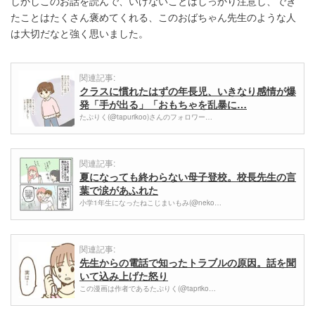
しかしこのお話を読んで、いけないことはしっかり注意し、でき
たことはたくさん褒めてくれる、このおばちゃん先生のような人
は大切だなと強く思いました。
関連記事:
クラスに慣れたはずの年長児、いきなり感情が爆
発「手が出る」「おもちゃを乱暴に…
たぷりく(@tapurikoo)さんのフォロワー…
関連記事:
夏になっても終わらない母子登校。校長先生の言
葉で涙があふれた
小学1年生になったねこじまいもみ(@neko…
関連記事:
先生からの電話で知ったトラブルの原因。話を聞
いて込み上げた怒り
この漫画は作者であるたぷりく(@tapriko…