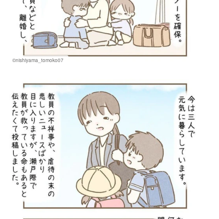
©nishiyama_tomoko07