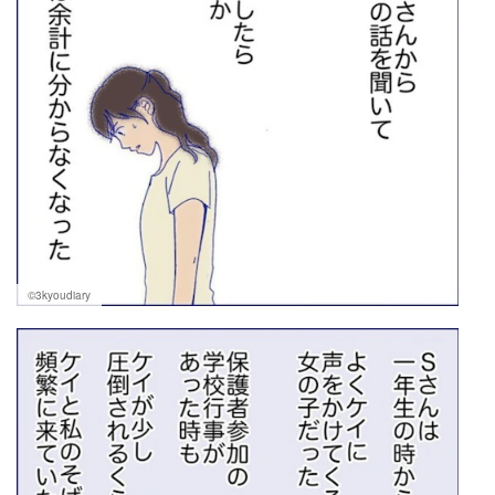
©3kyoudiary