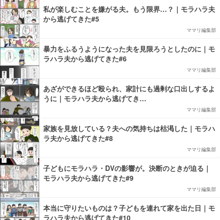
私が楽しむことを嫌がる夫。もう限界…？｜モラハラ夫
から逃げてきた#5
ママリ編集部
暴力をふるうようになった夫を見限ろうとしたのに｜モ
ラハラ夫から逃げてきた#6
ママリ編集部
あざができるほど殴られ、家計にも過剰な口出しするよ
うに｜モラハラ夫から逃げてき…
ママリ編集部
家族を見放している？夫への気持ちは枯渇した｜モラハ
ラ夫から逃げてきた#8
ママリ編集部
子どもにモラハラ・DVの影響が。決断のときが迫る｜
モラハラ夫から逃げてきた#9
ママリ編集部
本当に守りたいものは？子どもを連れて家を出た日｜モ
ラハラ夫から逃げてきた#10