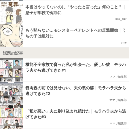
本当はやってないのに「やったと言った」何のこと？｜
息子が学校で冤罪に
kira_z07
もう黙らない…モンスターペアレントへの反撃開始｜う
ちの子は絶対に
ume
話題の記事
機能不全家族で育った私が出会った、優しい彼｜モラハ
ラ夫から逃げてきた#1
ママリ編集部
義両親の前では見せない、夫の裏の姿｜モラハラ夫から
逃げてきた#2
ママリ編集部
「私が悪い」夫に刷り込まれ続けた｜モラハラ夫から逃
げてきた#3
ママリ編集部