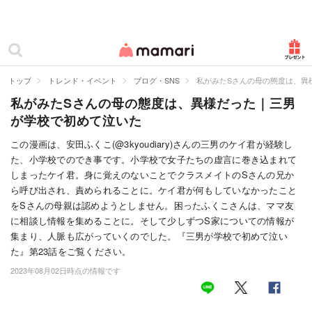
カテゴリー一覧
ママリ
妊活
トップ
トレンド・イベント
ブログ・SNS
私がみたSさんの母の態度は、異
私がみたSさんの母の態度は、異様だった｜三男
妊娠
が学校で初めて泣いた
出産
この漫画は、安田ふくこ(@3kyoudiary)さんの三男のケイ君が経験し
た、小学校でのでき事です。小学校で女子たちの虚言に巻き込まれて
赤ちゃん・育児
しまったケイ君。身に覚えのないことでクラスメイトのSさんの兄か
子育て・家族
ら呼び出され、責められることに。ケイ君が何もしていなかったこと
をSさんの母親は認めようとしません。困ったふくこさんは、ママ友
病院
に相談し情報を集めることに。そして少しずつS家についての情報が
集まり、人脈も広がっていくのでした。『三男が学校で初めて泣い
美容・ファッション
た』第23話をご覧ください。
2023年08月02日時点の情報です
お仕事
住まい