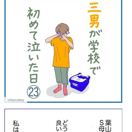
©3kyoudiary