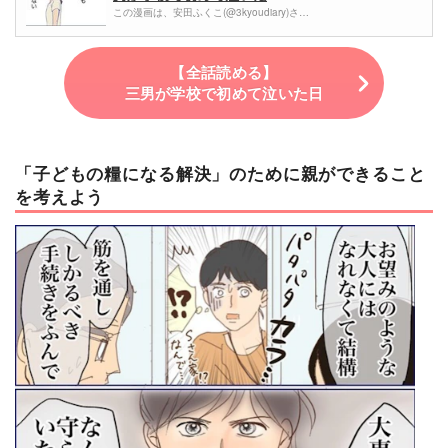
この漫画は、安田ふくこ(@3kyoudiary)さ…
【全話読める】
三男が学校で初めて泣いた日
「子どもの糧になる解決」のために親ができること
を考えよう