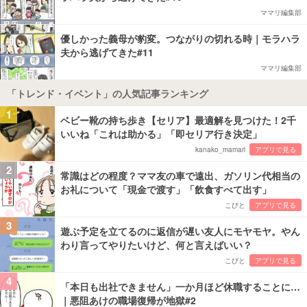
ママリ編集部
優しかった義母が豹変。つながりの切れる時｜モラハラ
夫から逃げてきた#11
ママリ編集部
「トレンド・イベント」の人気記事ランキング
1
ベビー靴の持ち歩き【セリア】最適解を見つけた！2千
いいね「これは助かる」「即セリア行き決定」
kanako_mamari
アプリで見る
2
常識はどの程度？ママ友の車で遠出、ガソリン代相当の
お礼について「現金で渡す」「飲食すべて出す」
こびと
アプリで見る
3
遊ぶ予定を立てるのに返信が遅い友人にモヤモヤ。やん
わり言ってやりたいけど、何と言えばいい？
こびと
アプリで見る
4
「本日も出社できません」一か月ほど休職することに…
｜悪阻あけの職場復帰が地獄#2