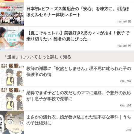
日本初※ビフィズス菌配合の『安心』を味方に。明治ほ
ほえみセミナー体験レポート
mamari
【夏こそキュレル】美容好き2児のママが推す！親子で
乗り切りたい“酷暑の夏にぴった…
mamari
「漫画」 についてもっと詳しく知る
教師の謝罪に「釈然としません」理不尽に叱られた子の
保護者の心情
kira_z07
納得できず子どもの友だちのママに連絡、予想外の反応
が｜息子が学校で冤罪に
kira_z07
まさかの濡れ衣…娘が巻き込まれた理不尽な事件｜うち
の子は絶対に
ume