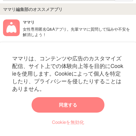
ママリ編集部のオススメアプリ
ママリ
女性専用匿名Q&Aアプリ。先輩ママに質問して悩みや不安を
解消しよう！
フォローしてね！ママリ公式アカウント
ママリは、コンテンツや広告のカスタマイズ
妊娠〜子育て中のお役立ち情報を配信中
配信、サイト上での体験向上等を目的にCook
ieを使用します。Cookieによって個人を特定
したり、プライバシーを侵したりすることは
ありません。
ママリからのお知らせ
同意する
今ママリで読みたい記事は何ですか？
Cookieを無効化
ママリ編集部がみなさんのご意見をもとに記事を作成させていただきま
す！