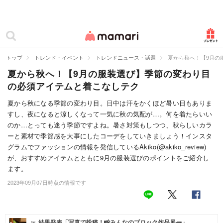
カテゴリー一覧
ママリ
妊活
トップ
トレンド・イベント
トレンドニュース・話題
夏から秋へ！【9月の
夏から秋へ！【9月の服装選び】季節の変わり目
妊娠
の必須アイテムと着こなしテク
出産
夏から秋になる季節の変わり目。日中は汗をかくほど暑い日もありま
すし、夜になると涼しくなって一気に秋の気配が…。何を着たらいい
赤ちゃん・育児
のか…とっても迷う季節ですよね。暑さ対策もしつつ、秋らしいカラ
子育て・家族
ーと素材で季節感を大事にしたコーデをしていきましょう！インスタ
グラムでファッションの情報を発信しているAkiko(@akiko_review)
病院
が、おすすめアイテムとともに9月の服装選びのポイントをご紹介し
ます。
美容・ファッション
2023年09月07日時点の情報です
お仕事
住まい
結果発表「写真で投稿！📸みんなのブロック作品展🧱」