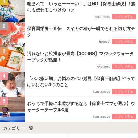
1
噛まれて「いったーーーい！」はNG【保育士解説】1歳
にも伝わるしつけのコツ
mao_hoiku
アプリで見る
2
保育園栄養士直伝、スイカの種が一瞬でとれる切り方テ
ク
hikari82
アプリで見る
3
汚れないお絵描きが最高【3COINS】マジックウォータ
ーブックが話題！
kiko50ma
アプリで見る
4
「パパ嫌い期」お悩みのパパ必見【保育士解説】やって
はいけない3つのこと
itsumama55
アプリで見る
5
おうちで手軽に水遊びするなら【保育士ママが選ぶ】ウ
ォーターテーブル3選
itsumama55
アプリで見る
カテゴリー一覧