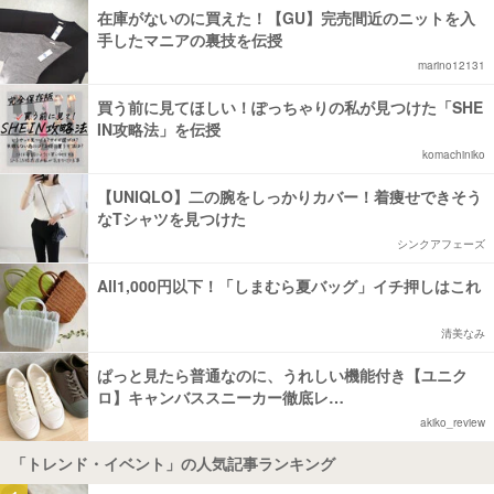
在庫がないのに買えた！【GU】完売間近のニットを入
手したマニアの裏技を伝授
marino12131
買う前に見てほしい！ぽっちゃりの私が見つけた「SHE
IN攻略法」を伝授
komachiniko
【UNIQLO】二の腕をしっかりカバー！着痩せできそう
なTシャツを見つけた
シンクアフェーズ
All1,000円以下！「しまむら夏バッグ」イチ押しはこれ
清美なみ
ぱっと見たら普通なのに、うれしい機能付き【ユニク
ロ】キャンバススニーカー徹底レ…
akiko_review
「トレンド・イベント」の人気記事ランキング