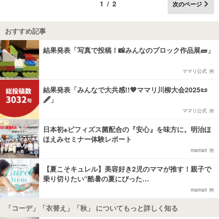
1/2
次のページ
おすすめ記事
結果発表「写真で投稿！📸みんなのブロック作品展🧱」
ママリ公式
結果発表「みんなで大共感!!💖ママリ川柳大会2025📜
🖋️」
ママリ公式
日本初※ビフィズス菌配合の『安心』を味方に。明治ほ
ほえみセミナー体験レポート
mamari
【夏こそキュレル】美容好き2児のママが推す！親子で
乗り切りたい“酷暑の夏にぴった…
mamari
「コーデ」「衣替え」「秋」 についてもっと詳しく知る