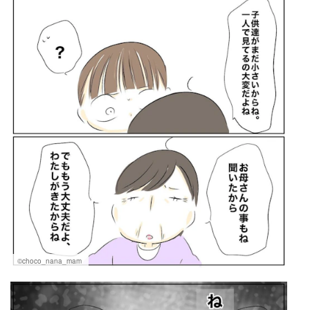
©choco_nana_mam