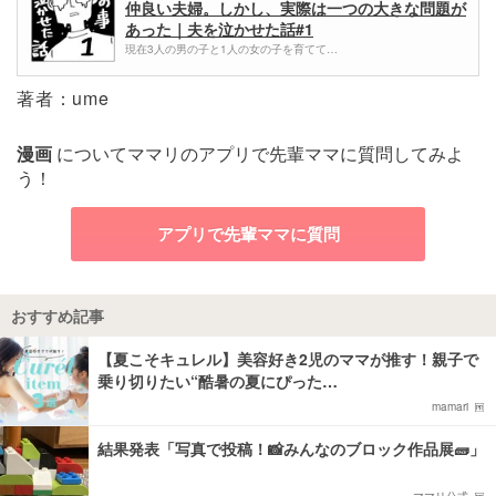
仲良い夫婦。しかし、実際は一つの大きな問題が
あった｜夫を泣かせた話#1
現在3人の男の子と1人の女の子を育てて…
著者：ume
漫画
についてママリのアプリで先輩ママに質問してみよ
う！
アプリで先輩ママに質問
おすすめ記事
【夏こそキュレル】美容好き2児のママが推す！親子で
乗り切りたい“酷暑の夏にぴった…
mamari
結果発表「写真で投稿！📸みんなのブロック作品展🧱」
ママリ公式