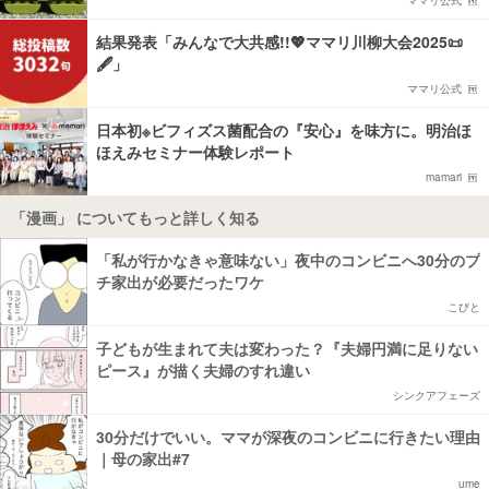
結果発表「みんなで大共感!!💖ママリ川柳大会2025📜
🖋️」
ママリ公式
日本初※ビフィズス菌配合の『安心』を味方に。明治ほ
ほえみセミナー体験レポート
mamari
「漫画」 についてもっと詳しく知る
「私が行かなきゃ意味ない」夜中のコンビニへ30分のプ
チ家出が必要だったワケ
こびと
子どもが生まれて夫は変わった？『夫婦円満に足りない
ピース』が描く夫婦のすれ違い
シンクアフェーズ
30分だけでいい。ママが深夜のコンビニに行きたい理由
｜母の家出#7
ume