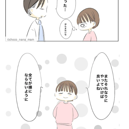
©choco_nana_mam