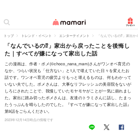
カテゴリー一覧
ママリ
妊活
トップ
トレンド・イベント
エンターテイメント
「なんでいるの⁉」家出か
「なんでいるの⁉」家出から戻ったことを後悔し
妊娠
た｜すべてが嫌になって家出した話
出産
この漫画は、作者・ポメ(©choco_nana_mam)さんがワンオペ育児の
なか、つらい状況も「仕方ない」と1人で堪えていた日々を変えたお
赤ちゃん・育児
話です。ワンオペ育児の疲労よりもっと堪えるものは、何もわかって
子育て・家族
いない夫でした。ポメさんは、大事なリフレッシュの美容院をないが
しろにされたことで、我慢していたモヤモヤがことが一気に崩れまし
病院
た。家出に踏み切ったポメさんは、友達のトラミさんに話し、たまっ
たうっぷんを晴らしたのでした。『すべてが嫌になって家出した話』
美容・ファッション
第9話をごらんください。
2023年12月14日時点の情報です
お仕事
住まい