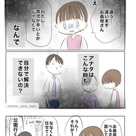
©choco_nana_mam