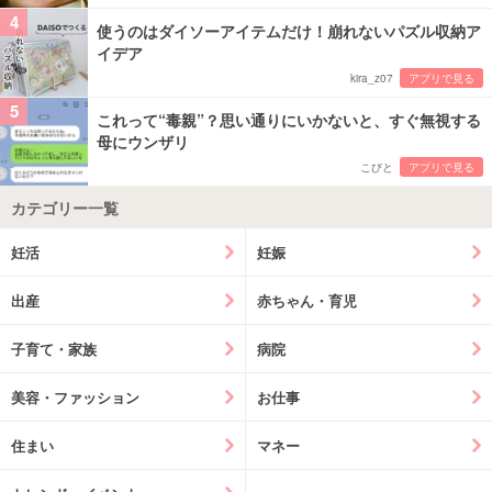
4
使うのはダイソーアイテムだけ！崩れないパズル収納ア
イデア
kira_z07
アプリで見る
5
これって“毒親”？思い通りにいかないと、すぐ無視する
母にウンザリ
こびと
アプリで見る
カテゴリー一覧
妊活
妊娠
出産
赤ちゃん・育児
子育て・家族
病院
美容・ファッション
お仕事
住まい
マネー