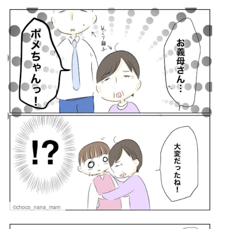
©choco_nana_mam