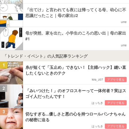
「出てけ」と言われても夜には帰ってくる母、幼心に不
思議だったこと｜母の家出♯2
ume
母が突然、家を出た。小学生のころの思い出｜母の家出
#1
ume
「トレンド・イベント」の人気記事ランキング
1
糸が短くて「玉止め」できない！【主婦ハック】縫い直
したくないときのテク
kira_z07
アプリで見る
2
「みいつけた！」のオフロスキーって一体何者？実はス
ゴイ人だったんです！
はっちき
アプリで見る
3
切なすぎる...優しさと悪の心を持つロールパンナちゃん
の秘密に迫る
はっちき
アプリで見る