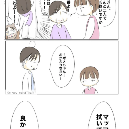
©choco_nana_mam