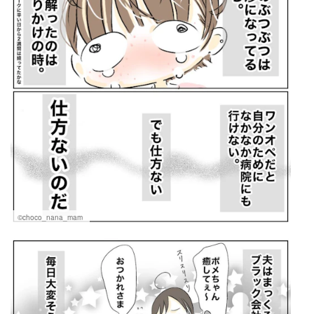
©choco_nana_mam