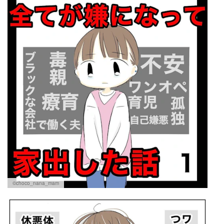
©choco_nana_mam