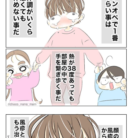
©choco_nana_mam