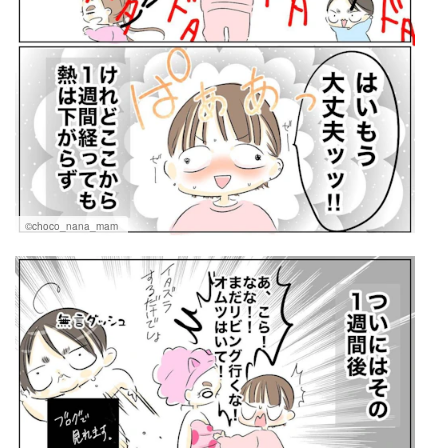
©choco_nana_mam