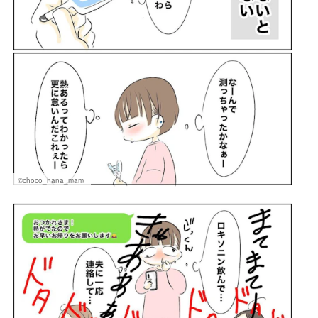
©choco_nana_mam