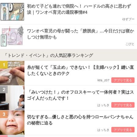
初めて子ども連れで病院へ！ ハードルの高さに思わず
涙｜ワンオペ育児の通院事情#4
ゆずプー
ワンオペ育児の母が闘った「膀胱炎」…今日だけは寝か
しつけ無理かも
こびと
「トレンド・イベント」の人気記事ランキング
1
糸が短くて「玉止め」できない！【主婦ハック】縫い直
したくないときのテク
kira_z07
アプリで見る
2
「みいつけた！」のオフロスキーって一体何者？実はス
ゴイ人だったんです！
はっちき
アプリで見る
3
切なすぎる...優しさと悪の心を持つロールパンナちゃん
の秘密に迫る
はっちき
アプリで見る