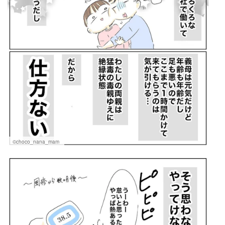
©choco_nana_mam