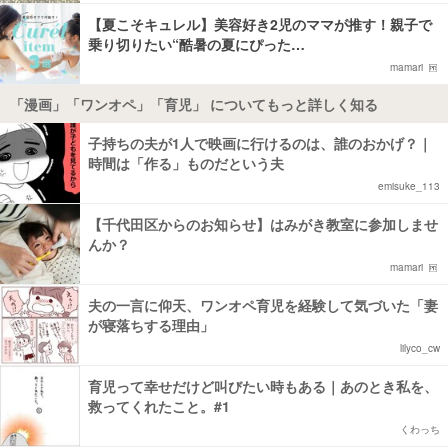
【夏こそキュレル】美容好き2児のママが推す！親子で
乗り切りたい“酷暑の夏にぴった…
mamari
「漫画」「ワンオペ」「育児」 についてもっと詳しく知る
子持ちの夫が1人で映画に行けるのは、誰のおかげ？｜
時間は「作る」ものだという夫
emisuke_113
【千代田区からのお知らせ】はみがき教室に参加しませ
んか？
mamari
夫の一言に仰天、ワンオペ育児を経験して気づいた「妻
が寝落ちする理由」
lilyco_cw
育児って幸せだけど叫びたい時もある｜あのとき私を、
救ってくれたこと。#1
くわっち