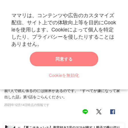
ママリは、コンテンツや広告のカスタマイズ
カテゴリー一覧
配信、サイト上での体験向上等を目的にCook
ママリ
ieを使用します。Cookieによって個人を特定
妊活
トップ
トレンド・イベント
エンターテイメント
ワンオペで間違いなく1番
したり、プライバシーを侵したりすることは
ワンオペで間違いなく1番つらいこと…｜すべて
妊娠
ありません。
が嫌になって家出した話
出産
同意する
愛するわが子との日常、それは幸せなのですが、常に笑顔に満ちあふ
れているわけではないのが現実ですよね。この漫画は、作者・ポメ(©
赤ちゃん・育児
choco_nana_mam)さんがワンオペ育児のなか、つらい状況も「仕方
Cookieを無効化
子育て・家族
ない」と1人で堪えていた日々を変えたお話です。ワンオペ育児で
は、自分が頑張らなきゃと無理をしてしまいますよね。でも子育ては
病院
親1人で踏ん張るのには限界があるのです。『すべてが嫌になって家
出した話』第1話をごらんください。
美容・ファッション
2023年12月14日時点の情報です
お仕事
住まい
【夏こそキュレル】美容好き2児のママが推す！親子で乗り切り