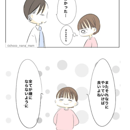
©choco_nana_mam