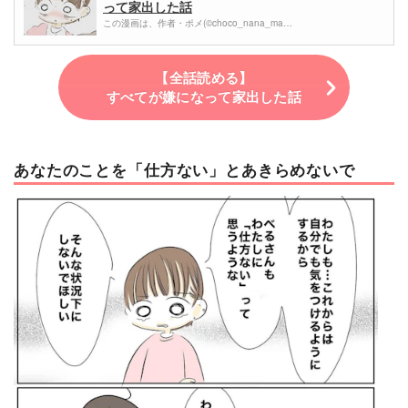
って家出した話
この漫画は、作者・ポメ(©choco_nana_ma…
【全話読める】
すべてが嫌になって家出した話
あなたのことを「仕方ない」とあきらめないで