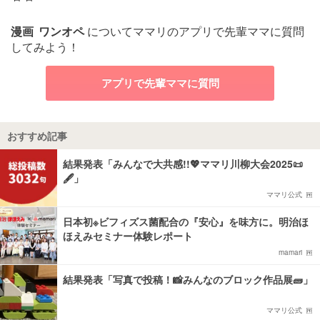
漫画
ワンオペ
についてママリのアプリで先輩ママに質問
してみよう！
アプリで先輩ママに質問
おすすめ記事
結果発表「みんなで大共感!!💖ママリ川柳大会2025📜
🖋️」
ママリ公式
日本初※ビフィズス菌配合の『安心』を味方に。明治ほ
ほえみセミナー体験レポート
mamari
結果発表「写真で投稿！📸みんなのブロック作品展🧱」
ママリ公式