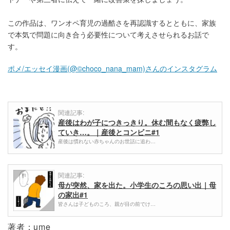
この作品は、ワンオペ育児の過酷さを再認識するとともに、家族
で本気で問題に向き合う必要性について考えさせられるお話で
す。
ポメ/エッセイ漫画(@©choco_nana_mam)さんのインスタグラム
関連記事:
産後はわが子につきっきり。休む間もなく疲弊し
ていき…。｜産後とコンビニ#1
産後は慣れない赤ちゃんのお世話に追わ…
関連記事:
母が突然、家を出た。小学生のころの思い出｜母
の家出#1
皆さんは子どものころ、親が目の前でけ…
著者：ume