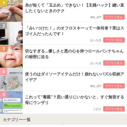
1
糸が短くて「玉止め」できない！【主婦ハック】縫い直
したくないときのテク
kira_z07
アプリで見る
2
「みいつけた！」のオフロスキーって一体何者？実はス
ゴイ人だったんです！
はっちき
アプリで見る
3
切なすぎる...優しさと悪の心を持つロールパンナちゃん
の秘密に迫る
はっちき
アプリで見る
4
使うのはダイソーアイテムだけ！崩れないパズル収納ア
イデア
kira_z07
アプリで見る
5
これって“毒親”？思い通りにいかないと、すぐ無視する
母にウンザリ
こびと
アプリで見る
カテゴリー一覧