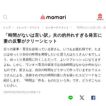
カテゴリー一覧
ママリ
妊活
トップ
トレンド・イベント
エンターテイメント
「時間がないは言い訳」夫
「時間がないは言い訳」夫の的外れすぎる発言に
妊娠
妻の反撃がクリーンヒット
出産
日々の家事・育児を頑張っている皆さん、いつもお疲れ様です。たま
にはゆっくり自分の時間を満喫したいと思う人はたくさんいるでしょ
赤ちゃん・育児
う。ゆっくり美容院に行くことだって、よいリフレッシュになります
子育て・家族
よね。しかし、ワンオペ育児の状況では自由時間はなかなか作れない
ものです。皆さんは、自分の時間をどうやって作っていますか？エェ
病院
コさんによる、夫婦それぞれの時間の使い方を描いたエピソードをご
紹介します。『時間は「作る」ものだという夫』です。どうぞごらん
美容・ファッション
ください。
2024年02月06日時点の情報です
お仕事
住まい