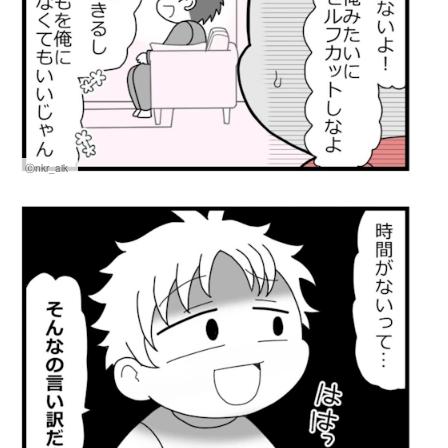
Ⓒnkr_aik