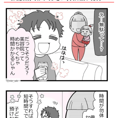
Ⓒnkr_aik