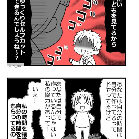
Ⓒnkr_aik