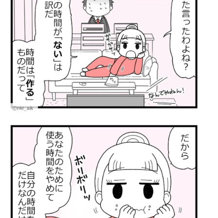
Ⓒnkr_aik