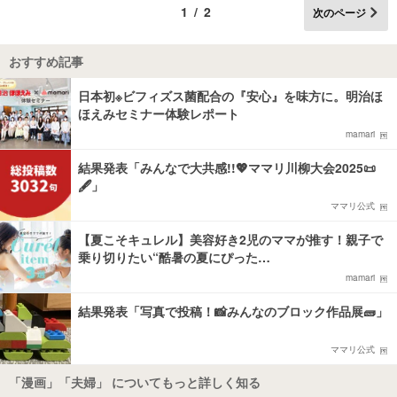
1/2
次のページ
おすすめ記事
日本初※ビフィズス菌配合の『安心』を味方に。明治ほ
ほえみセミナー体験レポート
mamari
結果発表「みんなで大共感!!💖ママリ川柳大会2025📜
🖋️」
ママリ公式
【夏こそキュレル】美容好き2児のママが推す！親子で
乗り切りたい“酷暑の夏にぴった…
mamari
結果発表「写真で投稿！📸みんなのブロック作品展🧱」
ママリ公式
「漫画」「夫婦」 についてもっと詳しく知る