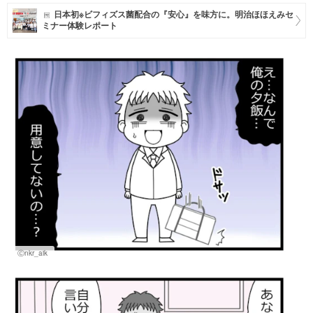
日本初※ビフィズス菌配合の『安心』を味方に。明治ほほえみセ
マネー
ミナー体験レポート
トレンド・イベント
Ⓒnkr_aik