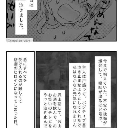
Ⓒmocchan_diary