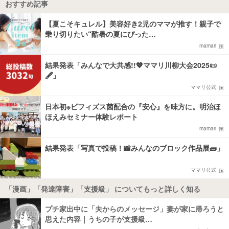
おすすめ記事
【夏こそキュレル】美容好き2児のママが推す！親子で
乗り切りたい“酷暑の夏にぴった…
mamari
結果発表「みんなで大共感!!💖ママリ川柳大会2025📜
🖋️」
ママリ公式
日本初※ビフィズス菌配合の『安心』を味方に。明治ほ
ほえみセミナー体験レポート
mamari
結果発表「写真で投稿！📸みんなのブロック作品展🧱」
ママリ公式
「漫画」「発達障害」「支援級」 についてもっと詳しく知る
プチ家出中に「夫からのメッセージ」妻が家に帰ろうと
思えた内容｜うちの子が支援級…