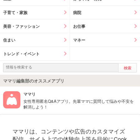
子育て・家族
病院
美容・ファッション
お仕事
住まい
マネー
トレンド・イベント
ママリ編集部のオススメアプリ
ママリ
女性専用匿名Q&Aアプリ。先輩ママに質問して悩みや不安を
解消しよう！
フォローしてね！ママリ公式アカウント
ママリは、コンテンツや広告のカスタマイズ
妊娠〜子育て中のお役立ち情報を配信中
配信、サイト上での体験向上等を目的にCook