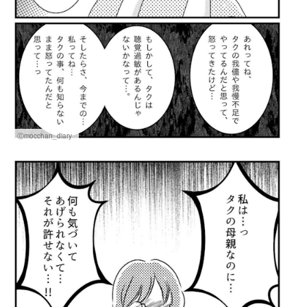
Ⓒmocchan_diary