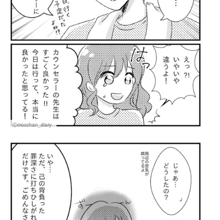
Ⓒmocchan_diary