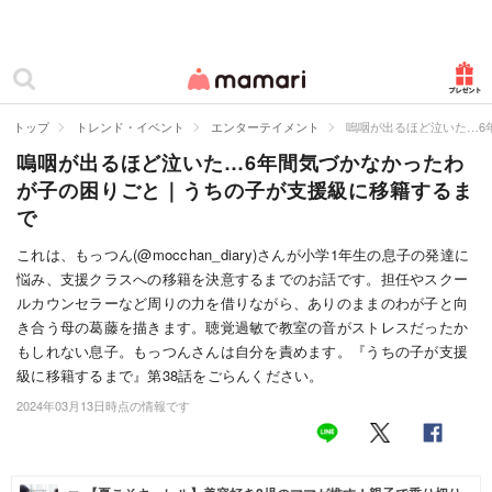
カテゴリー一覧
ママリ
妊活
トップ
トレンド・イベント
エンターテイメント
嗚咽が出るほど泣いた…6
嗚咽が出るほど泣いた…6年間気づかなかったわ
妊娠
が子の困りごと｜うちの子が支援級に移籍するま
出産
で
赤ちゃん・育児
これは、もっつん(@mocchan_diary)さんが小学1年生の息子の発達に
悩み、支援クラスへの移籍を決意するまでのお話です。担任やスクー
子育て・家族
ルカウンセラーなど周りの力を借りながら、ありのままのわが子と向
き合う母の葛藤を描きます。聴覚過敏で教室の音がストレスだったか
病院
もしれない息子。もっつんさんは自分を責めます。『うちの子が支援
級に移籍するまで』第38話をごらんください。
美容・ファッション
2024年03月13日時点の情報です
お仕事
住まい