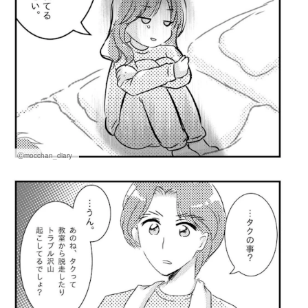
Ⓒmocchan_diary