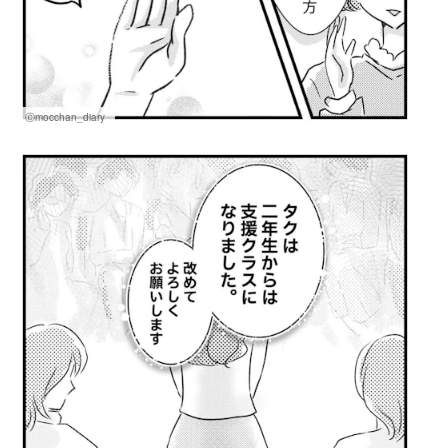
Ⓒmocchan_diary