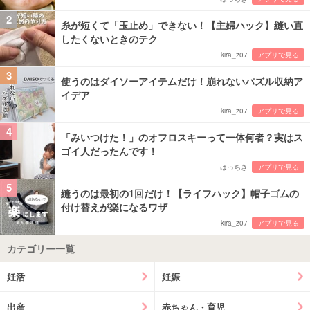
2
糸が短くて「玉止め」できない！【主婦ハック】縫い直
したくないときのテク
kira_z07
アプリで見る
3
使うのはダイソーアイテムだけ！崩れないパズル収納ア
イデア
kira_z07
アプリで見る
4
「みいつけた！」のオフロスキーって一体何者？実はス
ゴイ人だったんです！
はっちき
アプリで見る
5
縫うのは最初の1回だけ！【ライフハック】帽子ゴムの
付け替えが楽になるワザ
kira_z07
アプリで見る
カテゴリー一覧
妊活
妊娠
出産
赤ちゃん・育児