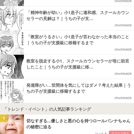
chochiro629
「精神年齢が幼い」小1息子に違和感、スクールカウン
セラーの見解は？｜うちの子が支…
chochiro629
「教室がうるさい」小1息子が言わなかった本当のこと
｜うちの子が支援級に移籍するまで
chochiro629
教室を脱走する小1、スクールカウンセラーが母に助言
したこと｜うちの子が支援級に移…
chochiro629
発達障がい…世間体を気にしてはダメ？考えた結果｜う
ちの子が支援級に移籍するまで
chochiro629
「トレンド・イベント」の人気記事ランキング
1
切なすぎる...優しさと悪の心を持つロールパンナちゃん
の秘密に迫る
はっちき
アプリで見る