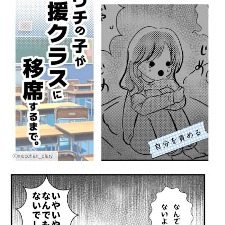
Ⓒmocchan_diary