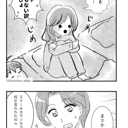
Ⓒmocchan_diary