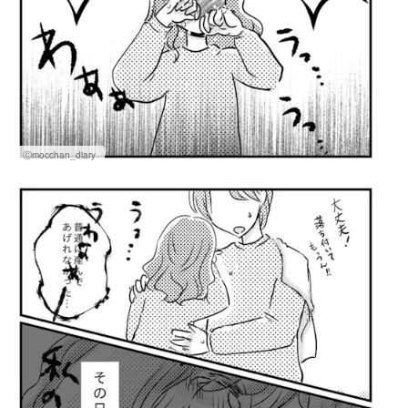
Ⓒmocchan_diary