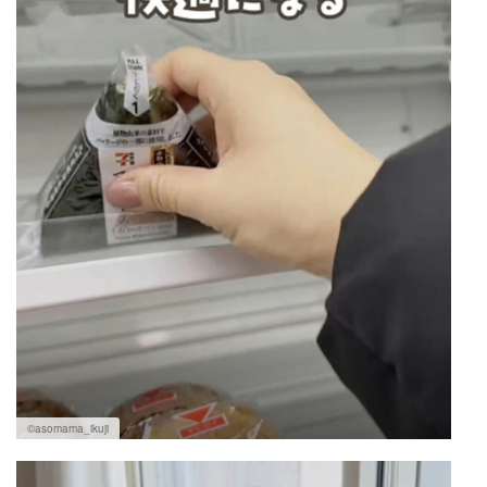
©asomama_ikuji