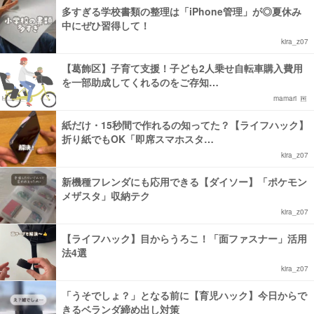
多すぎる学校書類の整理は「iPhone管理」が◎夏休み
中にぜひ習得して！
kira_z07
【葛飾区】子育て支援！子ども2人乗せ自転車購入費用
を一部助成してくれるのをご存知…
mamari
紙だけ・15秒間で作れるの知ってた？【ライフハック】
折り紙でもOK「即席スマホスタ…
kira_z07
新機種フレンダにも応用できる【ダイソー】「ポケモン
メザスタ」収納テク
kira_z07
【ライフハック】目からうろこ！「面ファスナー」活用
法4選
kira_z07
「うそでしょ？」となる前に【育児ハック】今日からで
きるベランダ締め出し対策