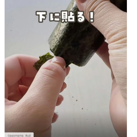
©asomama_ikuji