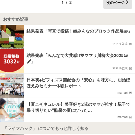
1/2
次のページ
おすすめ記事
結果発表「写真で投稿！📸みんなのブロック作品展🧱」
ママリ公式
結果発表「みんなで大共感!!💖ママリ川柳大会2025📜
🖋️」
ママリ公式
日本初※ビフィズス菌配合の『安心』を味方に。明治ほ
ほえみセミナー体験レポート
mamari
【夏こそキュレル】美容好き2児のママが推す！親子で
乗り切りたい“酷暑の夏にぴった…
mamari
「ライフハック」 についてもっと詳しく知る