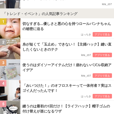
kira_z07
「トレンド・イベント」の人気記事ランキング
1
切なすぎる...優しさと悪の心を持つロールパンナちゃん
の秘密に迫る
はっちき
アプリで見る
2
糸が短くて「玉止め」できない！【主婦ハック】縫い直
したくないときのテク
kira_z07
アプリで見る
3
使うのはダイソーアイテムだけ！崩れないパズル収納ア
イデア
kira_z07
アプリで見る
4
「みいつけた！」のオフロスキーって一体何者？実はス
ゴイ人だったんです！
はっちき
アプリで見る
5
縫うのは最初の1回だけ！【ライフハック】帽子ゴムの
付け替えが楽になるワザ