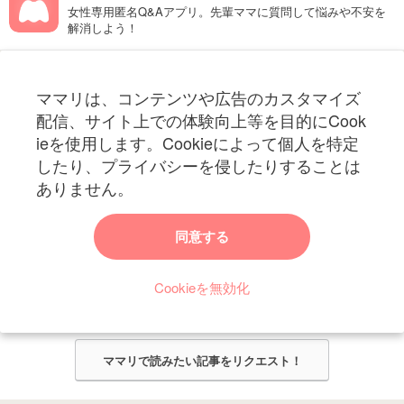
女性専用匿名Q&Aアプリ。先輩ママに質問して悩みや不安を
解消しよう！
フォローしてね！ママリ公式アカウント
ママリは、コンテンツや広告のカスタマイズ
妊娠〜子育て中のお役立ち情報を配信中
配信、サイト上での体験向上等を目的にCook
ieを使用します。Cookieによって個人を特定
したり、プライバシーを侵したりすることは
ありません。
ママリからのお知らせ
同意する
今ママリで読みたい記事は何ですか？
Cookieを無効化
ママリ編集部がみなさんのご意見をもとに記事を作成させていただきま
す！
ママリで読みたい記事をリクエスト！