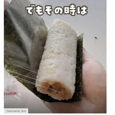
©asomama_ikuji