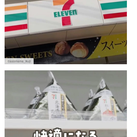
©asomama_ikuji