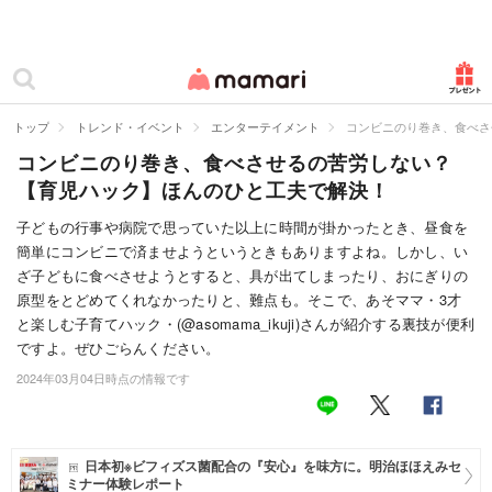
カテゴリー一覧
ママリ
妊活
トップ
トレンド・イベント
エンターテイメント
コンビニのり巻き、食べさ
コンビニのり巻き、食べさせるの苦労しない？
妊娠
【育児ハック】ほんのひと工夫で解決！
出産
子どもの行事や病院で思っていた以上に時間が掛かったとき、昼食を
簡単にコンビニで済ませようというときもありますよね。しかし、い
赤ちゃん・育児
ざ子どもに食べさせようとすると、具が出てしまったり、おにぎりの
子育て・家族
原型をとどめてくれなかったりと、難点も。そこで、あそママ・3才
と楽しむ子育てハック・(@asomama_ikuji)さんが紹介する裏技が便利
病院
ですよ。ぜひごらんください。
2024年03月04日時点の情報です
美容・ファッション
お仕事
日本初※ビフィズス菌配合の『安心』を味方に。明治ほほえみセ
住まい
ミナー体験レポート