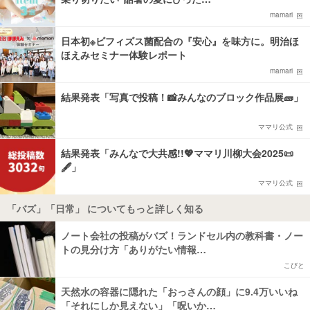
mamari
日本初※ビフィズス菌配合の『安心』を味方に。明治ほ
ほえみセミナー体験レポート
mamari
結果発表「写真で投稿！📸みんなのブロック作品展🧱」
ママリ公式
結果発表「みんなで大共感!!💖ママリ川柳大会2025📜
🖋️」
ママリ公式
「バズ」「日常」 についてもっと詳しく知る
ノート会社の投稿がバズ！ランドセル内の教科書・ノー
トの見分け方「ありがたい情報…
こびと
天然水の容器に隠れた「おっさんの顔」に9.4万いいね
「それにしか見えない」「呪いか…