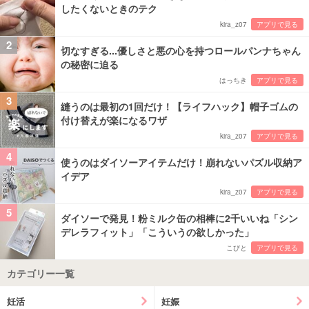
したくないときのテク
kira_z07
アプリで見る
2
切なすぎる...優しさと悪の心を持つロールパンナちゃん
の秘密に迫る
はっちき
アプリで見る
3
縫うのは最初の1回だけ！【ライフハック】帽子ゴムの
付け替えが楽になるワザ
kira_z07
アプリで見る
4
使うのはダイソーアイテムだけ！崩れないパズル収納ア
イデア
kira_z07
アプリで見る
5
ダイソーで発見！粉ミルク缶の相棒に2千いいね「シン
デレラフィット」「こういうの欲しかった」
こびと
アプリで見る
カテゴリー一覧
妊活
妊娠