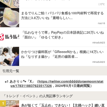
こびと
まるでりんご飴！パリパリ食感を100均材料で再現する
方法に3.8万いいね「素晴らしい…
nao16
「払わなそうで草」PayPayの日本語表記に20万いいね
「面白い」「ゆるくて好き」
minaduki23
かかりつけ歯科医が「GReeeeNかも」根拠に18万いい
ね「なりすま歯か」「近所の歯医者…
minaduki23
引用元一覧
※1 あさり☺︎🐾「X」（
https://twitter.com/dddddoraemoon/stat
us/1783118837623517326
，2024年5月1日最終閲覧）
「トレンド・イベント」の人気記事ランキング
1
糸が短くて「玉止め」できない！【主婦ハック】縫い直