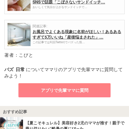
SNSで話題「こぼさないサンドイッチ…
おいしくて気分が上がるサンドイッチで…
関連記事:
お風呂でよくある現象に名前がほしい！あるある
すぎて5万いいね「産後悩まされた」…
この記事ではX(旧Twitter)でバズった投…
著者：こびと
バズ
日常
についてママリのアプリで先輩ママに質問して
みよう！
アプリで先輩ママに質問
おすすめ記事
【夏こそキュレル】美容好き2児のママが推す！親子で
乗り切りたい“酷暑の夏にぴった…