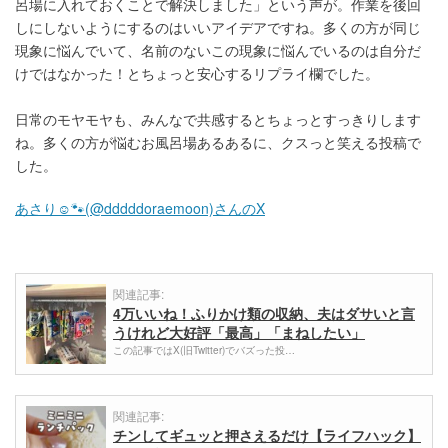
呂場に入れておくことで解決しました」という声が。作業を後回
しにしないようにするのはいいアイデアですね。多くの方が同じ
現象に悩んでいて、名前のないこの現象に悩んでいるのは自分だ
けではなかった！とちょっと安心するリプライ欄でした。
日常のモヤモヤも、みんなで共感するとちょっとすっきりします
ね。多くの方が悩むお風呂場あるあるに、クスっと笑える投稿で
した。
あさり☺︎🐾(@dddddoraemoon)さんのX
関連記事:
4万いいね！ふりかけ類の収納、夫はダサいと言
うけれど大好評「最高」「まねしたい」
この記事ではX(旧Twitter)でバズった投…
関連記事:
チンしてギュッと押さえるだけ【ライフハック】