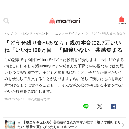
カテゴリー一覧
ママリ
妊活
トップ
トレンド・イベント
エンターテイメント
「どうせ残り食べるなら」
「どうせ残り食べるなら」親の本音に2.7万いい
妊娠
ね「いいね100万回」「間違いない」共感集まる
出産
この記事ではX(旧Twitter)でバズった投稿を紹介します。今回紹介する
のはしゅしゅしゅ(@syusyumylove)さんの子育て中の親ならではの思
赤ちゃん・育児
いをつづる投稿です。子どもと飲食店に行くと、子どもが食べたいも
子育て・家族
のを優先して注文することがありますよね。そして残したものを親が
片づけるように食べることも…。そんな親の心の中にある本音をつぶ
病院
やいた投稿をご紹介します。
2024年05月16日時点の情報です
美容・ファッション
お仕事
【夏こそキュレル】美容好き2児のママが推す！親子で乗り切り
住まい
たい“酷暑の夏にぴったりのスキンケア”