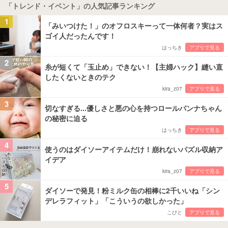
「トレンド・イベント」の人気記事ランキング
1
「みいつけた！」のオフロスキーって一体何者？実はス
ゴイ人だったんです！
はっちき
アプリで見る
2
糸が短くて「玉止め」できない！【主婦ハック】縫い直
したくないときのテク
kira_z07
アプリで見る
3
切なすぎる...優しさと悪の心を持つロールパンナちゃん
の秘密に迫る
はっちき
アプリで見る
4
使うのはダイソーアイテムだけ！崩れないパズル収納ア
イデア
kira_z07
アプリで見る
5
ダイソーで発見！粉ミルク缶の相棒に2千いいね「シン
デレラフィット」「こういうの欲しかった」
こびと
アプリで見る