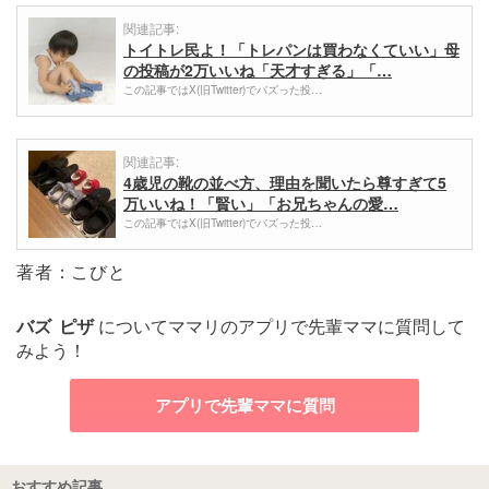
関連記事:
トイトレ民よ！「トレパンは買わなくていい」母
の投稿が2万いいね「天才すぎる」「…
この記事ではX(旧Twitter)でバズった投…
関連記事:
4歳児の靴の並べ方、理由を聞いたら尊すぎて5
万いいね！「賢い」「お兄ちゃんの愛…
この記事ではX(旧Twitter)でバズった投…
著者：こびと
バズ
ピザ
についてママリのアプリで先輩ママに質問して
みよう！
アプリで先輩ママに質問
おすすめ記事