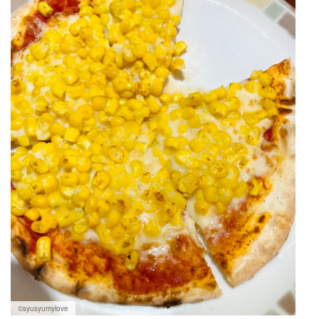
©︎syusyumylove