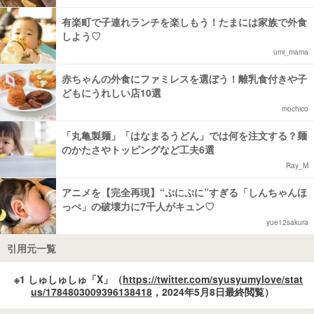
有楽町で子連れランチを楽しもう！たまには家族で外食
しよう♡
umi_mama
赤ちゃんの外食にファミレスを選ぼう！離乳食付きや子
どもにうれしい店10選
mochico
「丸亀製麺」「はなまるうどん」では何を注文する？麺
のかたさやトッピングなど工夫6選
Ray_M
アニメを【完全再現】“ぷにぷに”すぎる「しんちゃんほ
っぺ」の破壊力に7千人がキュン♡
yue12sakura
引用元一覧
※1 しゅしゅしゅ「X」（
https://twitter.com/syusyumylove/stat
us/1784803009396138418
，2024年5月8日最終閲覧）