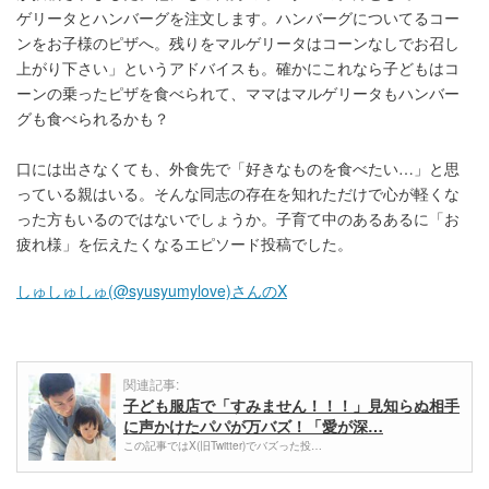
ゲリータとハンバーグを注文します。ハンバーグについてるコー
ンをお子様のピザへ。残りをマルゲリータはコーンなしでお召し
上がり下さい」というアドバイスも。確かにこれなら子どもはコ
ーンの乗ったピザを食べられて、ママはマルゲリータもハンバー
グも食べられるかも？
口には出さなくても、外食先で「好きなものを食べたい…」と思
っている親はいる。そんな同志の存在を知れただけで心が軽くな
った方もいるのではないでしょうか。子育て中のあるあるに「お
疲れ様」を伝えたくなるエピソード投稿でした。
しゅしゅしゅ(@syusyumylove)さんのX
関連記事:
子ども服店で「すみません！！！」見知らぬ相手
に声かけたパパが万バズ！「愛が深…
この記事ではX(旧Twitter)でバズった投…