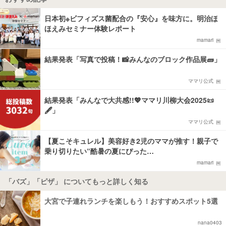
日本初※ビフィズス菌配合の『安心』を味方に。明治ほ
ほえみセミナー体験レポート
mamari
結果発表「写真で投稿！📸みんなのブロック作品展🧱」
ママリ公式
結果発表「みんなで大共感!!💖ママリ川柳大会2025📜
🖋️」
ママリ公式
【夏こそキュレル】美容好き2児のママが推す！親子で
乗り切りたい“酷暑の夏にぴった…
mamari
「バズ」「ピザ」 についてもっと詳しく知る
大宮で子連れランチを楽しもう！おすすめスポット5選
nana0403