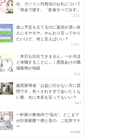
出、ガソリン代相当のお礼について
「現金で渡す」「飲食すべて出す」
こびと
遊ぶ予定を立てるのに返信が遅い友
人にモヤモヤ。やんわり言ってやり
たいけど、何と言えばいい？
こびと
「本日も出社できません」一か月ほ
ど休職することに…｜悪阻あけの職
場復帰が地獄
もも
義実家帰省「お盆に行かない方に質
問です」色々されすぎて会いたくな
い妻、夫に本音を言ってもいい？
sa-i
一軒家の敷地内で“花火”、どこまで
が許容範囲？煙と音の、ご近所マナ
ー
ochibis