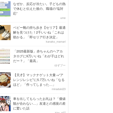
なぜか、反応が冷たい。子どもの熱
で休むと伝えた後の、職場の“塩対
応”
ume
ベビー靴の持ち歩き【セリア】最適
解を見つけた！2千いいね「これは
助かる」「即セリア行き決定」
kanako_mamari
「2025最新版」赤ちゃんのヘアカ
タログに9万いいね「わが子はどれ
だー？」「最高」
ゆずプー
【天才】マックナゲット大量→“ア
レンジレシピ”に5.7万いいね「なる
ほど」「作ってしまった…」
minaduki23
車を出してもらったお礼は？「価値
観が合わない…」友達との感覚の差
に驚いた話
kira_z07