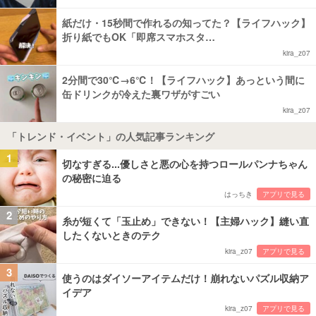
紙だけ・15秒間で作れるの知ってた？【ライフハック】
折り紙でもOK「即席スマホスタ…
kira_z07
2分間で30℃→6℃！【ライフハック】あっという間に
缶ドリンクが冷えた裏ワザがすごい
kira_z07
「トレンド・イベント」の人気記事ランキング
1
切なすぎる...優しさと悪の心を持つロールパンナちゃん
の秘密に迫る
はっちき
アプリで見る
2
糸が短くて「玉止め」できない！【主婦ハック】縫い直
したくないときのテク
kira_z07
アプリで見る
3
使うのはダイソーアイテムだけ！崩れないパズル収納ア
イデア
kira_z07
アプリで見る