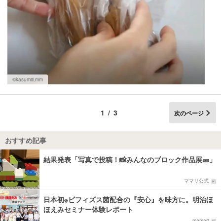
©kasumiii.mm
1/3
次のページ
おすすめ記事
結果発表「写真で投稿！📸みんなのブロック作品展🧱」
ママリ公式
日本初※ビフィズス菌配合の『安心』を味方に。明治ほ
ほえみセミナー体験レポート
mamari