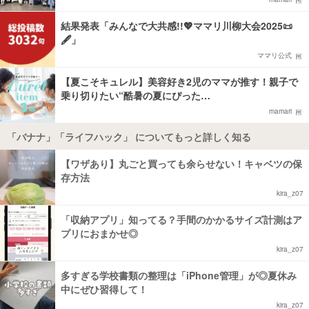
結果発表「みんなで大共感!!💖ママリ川柳大会2025📜
🖋️」
ママリ公式
【夏こそキュレル】美容好き2児のママが推す！親子で
乗り切りたい“酷暑の夏にぴった…
mamari
「バナナ」「ライフハック」 についてもっと詳しく知る
【ワザあり】丸ごと買っても余らせない！キャベツの保
存方法
kira_z07
「収納アプリ」知ってる？手間のかかるサイズ計測はア
プリにおまかせ◎
kira_z07
多すぎる学校書類の整理は「iPhone管理」が◎夏休み
中にぜひ習得して！
kira_z07