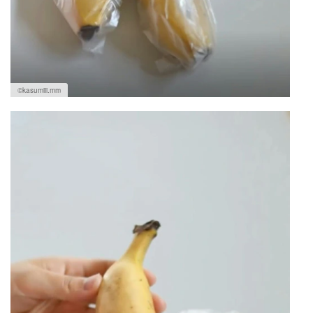
©kasumiii.mm