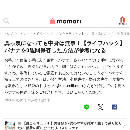
カテゴリー一覧
ママリ
妊活
トップ
トレンド・イベント
エンターテイメント
真っ黒になっても中身は無
真っ黒になっても中身は無事！【ライフハック】
妊娠
バナナを3週間保存した方法が参考になる
出産
お手ごろ価格で手に入る果物・バナナ。皮をむくだけで手軽に食べる
ことができ、腹持ちが良いので、朝ごはんにもおやつにもぴったりで
赤ちゃん・育児
すよね。常備しているご家庭もあるのではないでしょうか？バナナを
子育て・家族
扱う上での悩みと言えば、保存方法。小島香住・野菜の先生 ⎪学校で
は教わらない野菜のトリセツ(@kasumiii.mm)さんが発信している夏の
病院
バナナの保存方法をご紹介します。ぜひごらんください。
2024年08月27日時点の情報です
美容・ファッション
お仕事
【夏こそキュレル】美容好き2児のママが推す！親子で乗り切り
住まい
たい“酷暑の夏にぴったりのスキンケア”