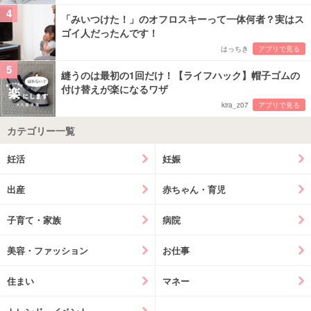
4
「みいつけた！」のオフロスキーって一体何者？実はス
ゴイ人だったんです！
はっちき
アプリで見る
5
縫うのは最初の1回だけ！【ライフハック】帽子ゴムの
付け替えが楽になるワザ
kira_z07
アプリで見る
カテゴリー一覧
妊活
妊娠
出産
赤ちゃん・育児
子育て・家族
病院
美容・ファッション
お仕事
住まい
マネー