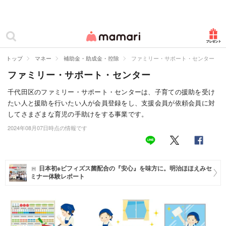
カテゴリー一覧
ママリ
妊活
トップ
マネー
補助金・助成金・控除
ファミリー・サポート・センター
ファミリー・サポート・センター
妊娠
千代田区のファミリー・サポート・センターは、子育ての援助を受け
出産
たい人と援助を行いたい人が会員登録をし、支援会員が依頼会員に対
してさまざまな育児の手助けをする事業です。
赤ちゃん・育児
2024年08月07日時点の情報です
子育て・家族
病院
日本初※ビフィズス菌配合の『安心』を味方に。明治ほほえみセ
ミナー体験レポート
美容・ファッション
お仕事
住まい