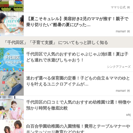
ママリ公式
【夏こそキュレル】美容好き2児のママが推す！親子で
乗り切りたい“酷暑の夏にぴった…
mamari
「千代田区」「子育て支援」 についてもっと詳しく知る
千代田区で人気のおすすめじゃぶじゃぶ池5選！夏は子
ども連れで水遊びしちゃおう！
シンクアフェーズ
迷わず選べる保育園の定番！子どもの自立＆ママのゆと
りを叶えるユニクロアイテムが…
mamari
千代田区の口コミで人気のおすすめ幼稚園12選！特徴や
預かり時間を徹底比較
srkj
白百合学園幼稚園の入園情報！費用とテーブルマナーや
モンテッソーリ教育などのおす…