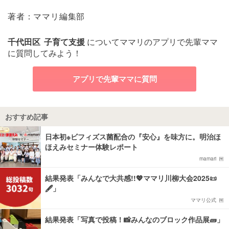
著者：ママリ編集部
千代田区
子育て支援
についてママリのアプリで先輩ママ
に質問してみよう！
アプリで先輩ママに質問
おすすめ記事
日本初※ビフィズス菌配合の『安心』を味方に。明治ほ
ほえみセミナー体験レポート
mamari
結果発表「みんなで大共感!!💖ママリ川柳大会2025📜
🖋️」
ママリ公式
結果発表「写真で投稿！📸みんなのブロック作品展🧱」