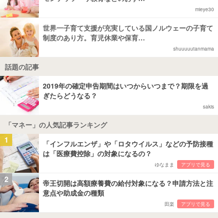
mieye30
世界一子育て支援が充実している国ノルウェーの子育て
制度のあり方。育児休業や保育…
shuuuuutanmama
話題の記事
2019年の確定申告期間はいつからいつまで？期限を過
ぎたらどうなる？
sakis
「マネー」の人気記事ランキング
1
「インフルエンザ」や「ロタウイルス」などの予防接種
は「医療費控除」の対象になるの？
ゆなまま
アプリで見る
2
帝王切開は高額療養費の給付対象になる？申請方法と注
意点や助成金の種類
田楽
アプリで見る