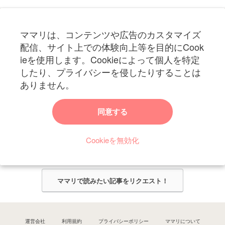
フォローしてね！ママリ公式アカウント
ママリは、コンテンツや広告のカスタマイズ
妊娠〜子育て中のお役立ち情報を配信中
配信、サイト上での体験向上等を目的にCook
ieを使用します。Cookieによって個人を特定
したり、プライバシーを侵したりすることは
ありません。
ママリからのお知らせ
同意する
今ママリで読みたい記事は何ですか？
Cookieを無効化
ママリ編集部がみなさんのご意見をもとに記事を作成させていただきま
す！
ママリで読みたい記事をリクエスト！
運営会社
利用規約
プライバシーポリシー
ママリについて