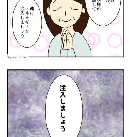
©yama_shira