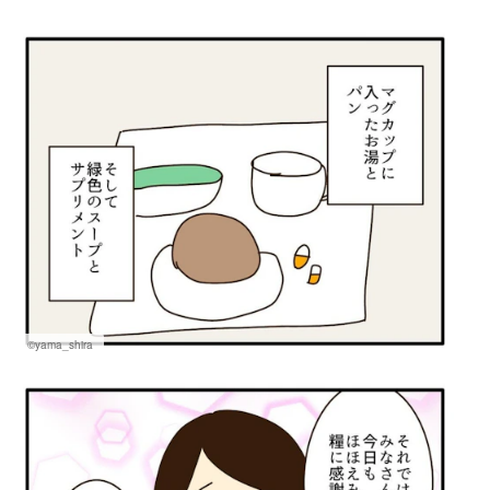
©yama_shira