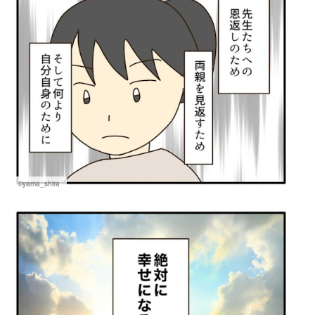
©yama_shira