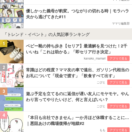
優しかった義母が豹変。つながりの切れる時｜モラハラ
夫から逃げてきた#11
ママリ編集部
「トレンド・イベント」の人気記事ランキング
1
ベビー靴の持ち歩き【セリア】最適解を見つけた！2千
いいね「これは助かる」「即セリア行き決定」
kanako_mamari
アプリで見る
2
常識はどの程度？ママ友の車で遠出、ガソリン代相当の
お礼について「現金で渡す」「飲食すべて出す」
こびと
アプリで見る
3
遊ぶ予定を立てるのに返信が遅い友人にモヤモヤ。やん
わり言ってやりたいけど、何と言えばいい？
こびと
アプリで見る
4
「本日も出社できません」一か月ほど休職することに…
｜悪阻あけの職場復帰が地獄#2
もも
アプリで見る