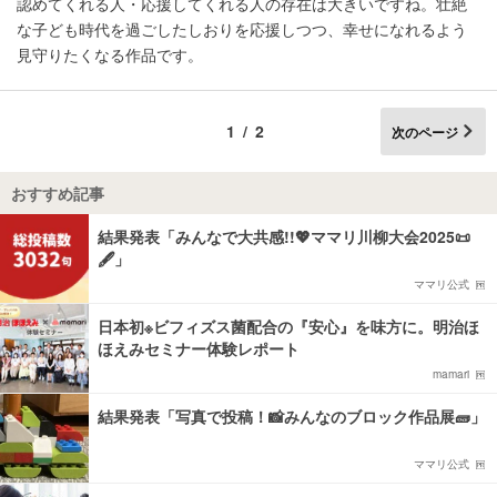
認めてくれる人・応援してくれる人の存在は大きいですね。壮絶
な子ども時代を過ごしたしおりを応援しつつ、幸せになれるよう
見守りたくなる作品です。
1/2
次のページ
おすすめ記事
結果発表「みんなで大共感!!💖ママリ川柳大会2025📜
🖋️」
ママリ公式
日本初※ビフィズス菌配合の『安心』を味方に。明治ほ
ほえみセミナー体験レポート
mamari
結果発表「写真で投稿！📸みんなのブロック作品展🧱」
ママリ公式