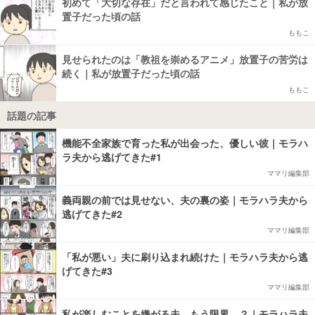
初めて「大切な存在」だと言われて感じたこと｜私が放
置子だった頃の話
ももこ
見せられたのは「教祖を崇めるアニメ」放置子の苦労は
続く｜私が放置子だった頃の話
ももこ
話題の記事
機能不全家族で育った私が出会った、優しい彼｜モラハ
ラ夫から逃げてきた#1
ママリ編集部
義両親の前では見せない、夫の裏の姿｜モラハラ夫から
逃げてきた#2
ママリ編集部
「私が悪い」夫に刷り込まれ続けた｜モラハラ夫から逃
げてきた#3
ママリ編集部
私が楽しむことを嫌がる夫。もう限界…？｜モラハラ夫