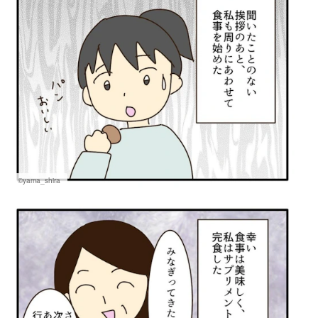
©yama_shira