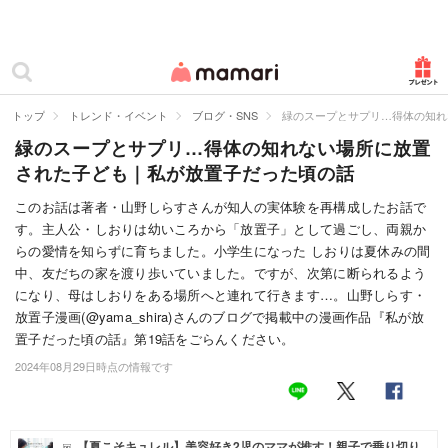
カテゴリー一覧
ママリ
妊活
トップ
トレンド・イベント
ブログ・SNS
緑のスープとサプリ…得体の知れ
緑のスープとサプリ…得体の知れない場所に放置
妊娠
された子ども｜私が放置子だった頃の話
出産
このお話は著者・山野しらすさんが知人の実体験を再構成したお話で
す。主人公・しおりは幼いころから「放置子」として過ごし、両親か
赤ちゃん・育児
らの愛情を知らずに育ちました。小学生になった しおりは夏休みの間
子育て・家族
中、友だちの家を渡り歩いていました。ですが、次第に断られるよう
になり、母はしおりをある場所へと連れて行きます…。山野しらす・
病院
放置子漫画(@yama_shira)さんのブログで掲載中の漫画作品『私が放
置子だった頃の話』第19話をごらんください。
美容・ファッション
2024年08月29日時点の情報です
お仕事
住まい
【夏こそキュレル】美容好き2児のママが推す！親子で乗り切り