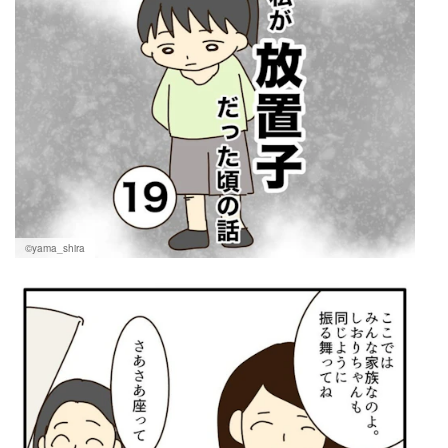
©yama_shira