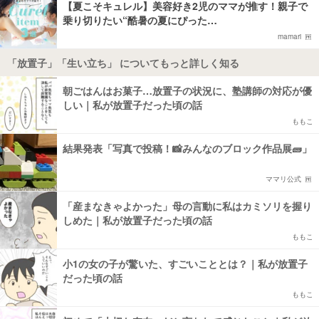
【夏こそキュレル】美容好き2児のママが推す！親子で
乗り切りたい“酷暑の夏にぴった…
mamari
「放置子」「生い立ち」 についてもっと詳しく知る
朝ごはんはお菓子…放置子の状況に、塾講師の対応が優
しい｜私が放置子だった頃の話
ももこ
結果発表「写真で投稿！📸みんなのブロック作品展🧱」
ママリ公式
「産まなきゃよかった」母の言動に私はカミソリを握り
しめた｜私が放置子だった頃の話
ももこ
小1の女の子が驚いた、すごいこととは？｜私が放置子
だった頃の話
ももこ