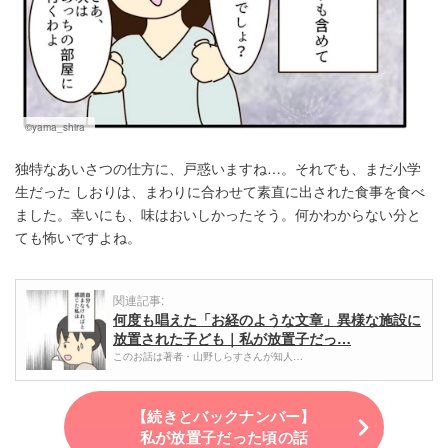
©yama_shira
独特なあいさつの仕方に、戸惑いますね…。それでも、まだ小学
生だった しおりは、まわりに合わせて素直に出された食事を食べ
ました。幸いにも、味はおいしかったそう。何かわからない分と
ても怖いですよね。
関連記事:
何度も唱えた「お経のような文章」異様な施設に
放置された子ども｜私が放置子だっ…
このお話は著者・山野しらすさんが知人…
【続きとバックナンバー】
私が放置子だった頃の話