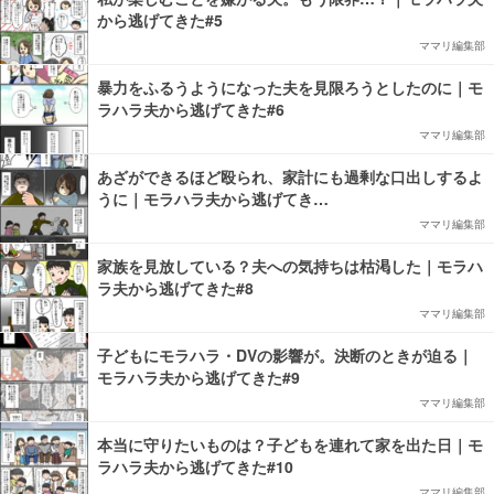
から逃げてきた#5
ママリ編集部
暴力をふるうようになった夫を見限ろうとしたのに｜モ
ラハラ夫から逃げてきた#6
ママリ編集部
あざができるほど殴られ、家計にも過剰な口出しするよ
うに｜モラハラ夫から逃げてき…
ママリ編集部
家族を見放している？夫への気持ちは枯渇した｜モラハ
ラ夫から逃げてきた#8
ママリ編集部
子どもにモラハラ・DVの影響が。決断のときが迫る｜
モラハラ夫から逃げてきた#9
ママリ編集部
本当に守りたいものは？子どもを連れて家を出た日｜モ
ラハラ夫から逃げてきた#10
ママリ編集部