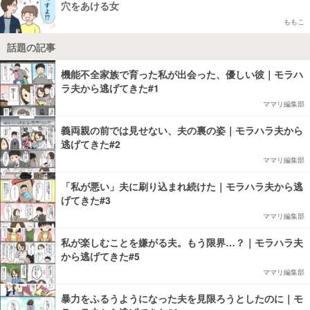
穴をあける女
ももこ
話題の記事
機能不全家族で育った私が出会った、優しい彼｜モラハ
ラ夫から逃げてきた#1
ママリ編集部
義両親の前では見せない、夫の裏の姿｜モラハラ夫から
逃げてきた#2
ママリ編集部
「私が悪い」夫に刷り込まれ続けた｜モラハラ夫から逃
げてきた#3
ママリ編集部
私が楽しむことを嫌がる夫。もう限界…？｜モラハラ夫
から逃げてきた#5
ママリ編集部
暴力をふるうようになった夫を見限ろうとしたのに｜モ