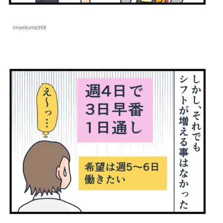
©naekuma358