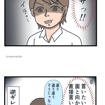
©naekuma358