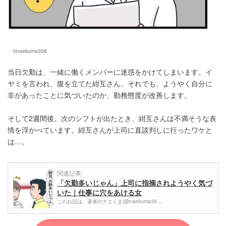
©naekuma358
当日欠勤は、一緒に働くメンバーに迷惑をかけてしまいます。イ
ヤミを言われ、腹を立てた紺互さん。それでも、ようやく自分に
非があったことに気づいたのか、勤務態度が改善します。
そして2週間後。次のシフトが出たとき、紺互さんは不満そうな表
情を浮かべています。紺互さんが上司に直談判しに行ったワケと
は…。
関連記事:
「欠勤多いじゃん」上司に指摘されようやく気づ
いた｜仕事に穴をあける女
このお話は、著者のナエくま(@naekuma35…