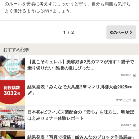
のルールを安易に考えずにしっかりと守り、自分も周囲も気持ち
よく働けるように心がけましょう。
1/2
次のページ
おすすめ記事
【夏こそキュレル】美容好き2児のママが推す！親子で
乗り切りたい“酷暑の夏にぴった…
mamari
結果発表「みんなで大共感!!💖ママリ川柳大会2025📜
🖋️」
ママリ公式
日本初※ビフィズス菌配合の『安心』を味方に。明治ほ
ほえみセミナー体験レポート
mamari
結果発表「写真で投稿！📸みんなのブロック作品展🧱」