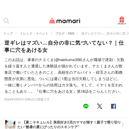
カテゴリー一覧
ママリ
妊活
トップ
トレンド・イベント
ブログ・SNS
逆ギレはマズい…自分の非に気づ
逆ギレはマズい…自分の非に気づいてない？｜仕
妊娠
事に穴をあける女
出産
このお話は、著者のナエくま(@naekuma358)さんが職場で遅刻・欠勤
を繰り返す人と遭遇した体験談が描かれています。ナエくまさんが飲
赤ちゃん・育児
食店で働いていたときのこと、高校生のアルバイト・紺互さんの勤務
子育て・家族
態度が次第に悪化。ついには週に1度は当日欠勤してしまうほどに。
一緒に働くメンバーからの信用はガタ落ち。そして、イヤミを言われ
病院
ることもあり…。『仕事に穴をあける女』第18話をごらんください。
2024年09月01日時点の情報です
美容・ファッション
お仕事
【夏こそキュレル】美容好き2児のママが推す！親子で乗り切り
住まい
たい“酷暑の夏にぴったりのスキンケア”