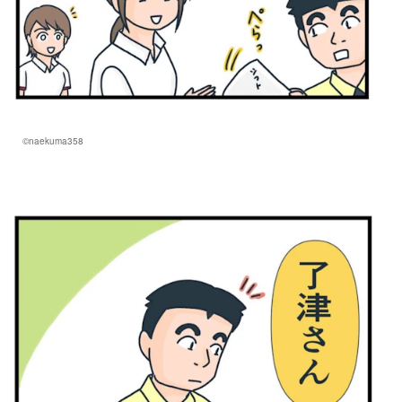
©naekuma358