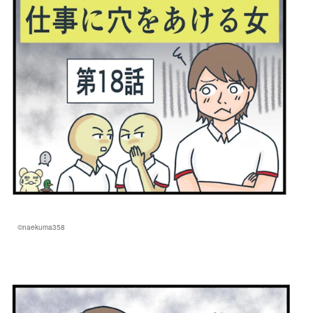
©naekuma358