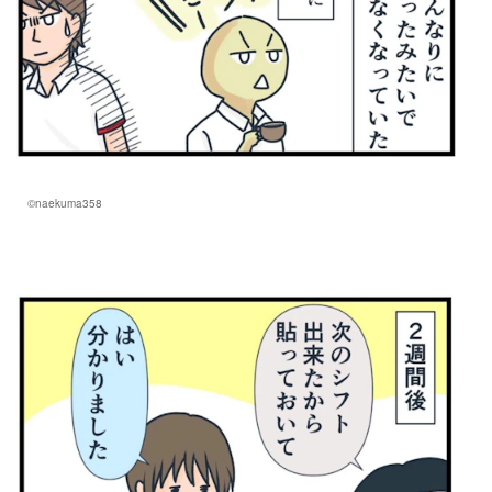
©naekuma358