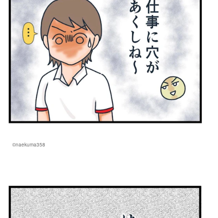
©naekuma358