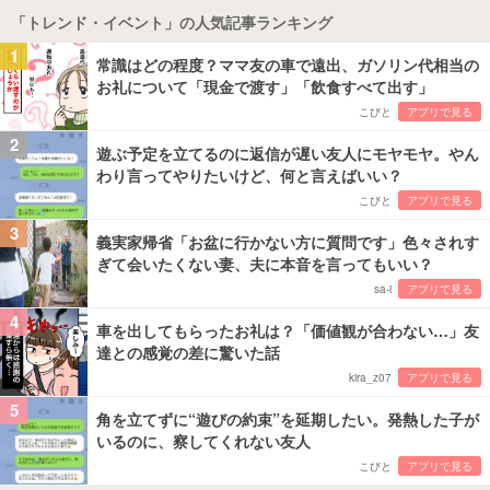
「トレンド・イベント」の人気記事ランキング
1
常識はどの程度？ママ友の車で遠出、ガソリン代相当の
お礼について「現金で渡す」「飲食すべて出す」
こびと
アプリで見る
2
遊ぶ予定を立てるのに返信が遅い友人にモヤモヤ。やん
わり言ってやりたいけど、何と言えばいい？
こびと
アプリで見る
3
義実家帰省「お盆に行かない方に質問です」色々されす
ぎて会いたくない妻、夫に本音を言ってもいい？
sa-i
アプリで見る
4
車を出してもらったお礼は？「価値観が合わない…」友
達との感覚の差に驚いた話
kira_z07
アプリで見る
5
角を立てずに“遊びの約束”を延期したい。発熱した子が
いるのに、察してくれない友人
こびと
アプリで見る