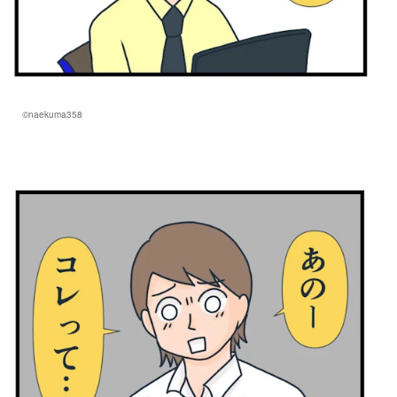
©naekuma358