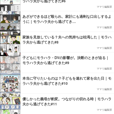
ラハラ夫から逃げてきた#6
ママリ編集部
あざができるほど殴られ、家計にも過剰な口出しするよ
うに｜モラハラ夫から逃げてき…
ママリ編集部
家族を見放している？夫への気持ちは枯渇した｜モラハ
ラ夫から逃げてきた#8
ママリ編集部
子どもにモラハラ・DVの影響が。決断のときが迫る｜
モラハラ夫から逃げてきた#9
ママリ編集部
本当に守りたいものは？子どもを連れて家を出た日｜モ
ラハラ夫から逃げてきた#10
ママリ編集部
優しかった義母が豹変。つながりの切れる時｜モラハラ
夫から逃げてきた#11
ママリ編集部