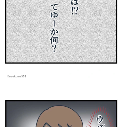
©naekuma358