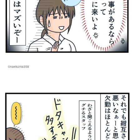
©naekuma358