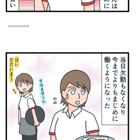
©naekuma358