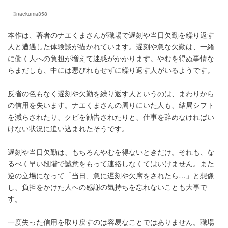
©naekuma358
本作は、著者のナエくまさんが職場で遅刻や当日欠勤を繰り返す
人と遭遇した体験談が描かれています。遅刻や急な欠勤は、一緒
に働く人への負担が増えて迷惑がかかります。やむを得ぬ事情な
らまだしも、中には悪びれもせずに繰り返す人がいるようです。
反省の色もなく遅刻や欠勤を繰り返す人というのは、まわりから
の信用を失います。ナエくまさんの周りにいた人も、結局シフト
を減らされたり、クビを勧告されたりと、仕事を辞めなければい
けない状況に追い込まれたそうです。
遅刻や当日欠勤は、もちろんやむを得ないときだけ。それも、な
るべく早い段階で誠意をもって連絡しなくてはいけません。また
逆の立場になって「当日、急に遅刻や欠席をされたら…」と想像
し、負担をかけた人への感謝の気持ちを忘れないことも大事で
す。
一度失った信用を取り戻すのは容易なことではありません。職場