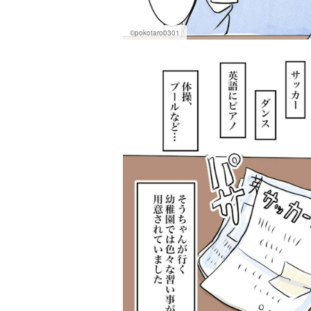
©pokotaro0301