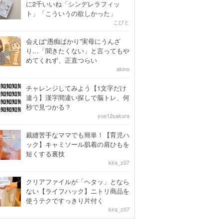
に2千いいね「シンデレラフィッ
ト」「こういうの欲しかった」
こびと
会えば“愚痴ばかり”実母にうんざ
り…「聞きたくない」と言ってもや
めてくれず、正直つらい
akino
チャレンジしてみよう【1文字だけ
違う】漢字間違い探しで脳トレ、何
秒で見つかる？
yue12sakura
裁縫苦手なママでも簡単！【育児ハ
ック】キャミソール肌着の肩ひもを
短くする裏技
kira_z07
クリアファイルが「ヘタッ」となら
ない【ライフハック】ニトリ商品を
使うテクですっきり片付く
kira_z07