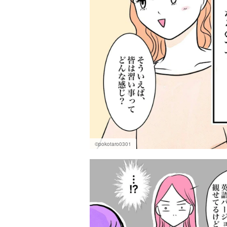
©pokotaro0301