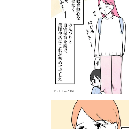
©pokotaro0301