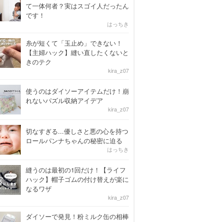
て一体何者？実はスゴイ人だったん
です！
はっちき
糸が短くて「玉止め」できない！
【主婦ハック】縫い直したくないと
きのテク
kira_z07
使うのはダイソーアイテムだけ！崩
れないパズル収納アイデア
kira_z07
切なすぎる...優しさと悪の心を持つ
ロールパンナちゃんの秘密に迫る
はっちき
縫うのは最初の1回だけ！【ライフ
ハック】帽子ゴムの付け替えが楽に
なるワザ
kira_z07
ダイソーで発見！粉ミルク缶の相棒