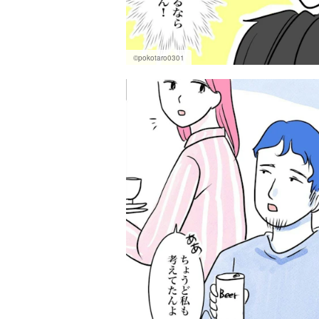
©pokotaro0301