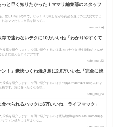
もっと早く知りたかった！ママリ編集部のスタッフ
品。忙しい毎日の中で、じっくり比較しながら商品を選ぶのは大変ですよ
これはママたちに自信を持って…
mamari
保存で迷わないテクに10万いいね「わかりやすくて
バズった投稿を紹介します。今回ご紹介するのは北向ハナウタ(@1106joe)さんが
るときに使えるアイデアです…
kate_mu_23
ン！」豪快つくね焼き鳥に2.6万いいね「完全に焼
バズった投稿を紹介します。今回ご紹介するのはまつ(@Omaoma2140)さんによ
投稿です。急に食べたくなる味…
kate_mu_23
に食べられるハックに6万いいね「ライフマック」
ズった投稿を紹介します。今回ご紹介するのは瓶詰地獄(@neburasukamoru)さ
ジマフィン好きには耳よりな…
kate_mu_23