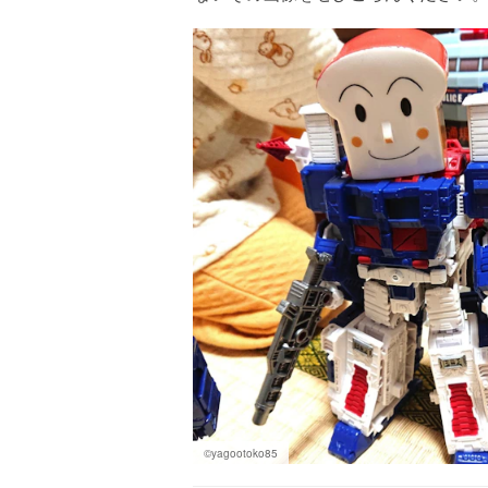
©yagootoko85