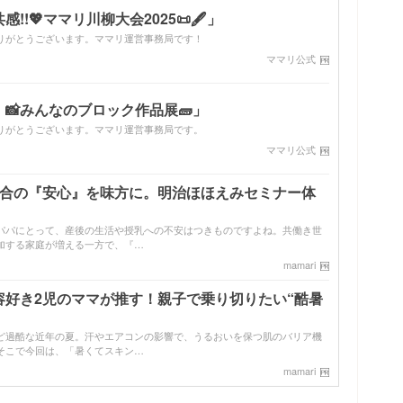
!💖ママリ川柳大会2025📜🖋️」
りがとうございます。ママリ運営事務局です！
ママリ公式
📸みんなのブロック作品展🧱」
りがとうございます。ママリ運営事務局です。
ママリ公式
配合の『安心』を味方に。明治ほほえみセミナー体
パパにとって、産後の生活や授乳への不安はつきものですよね。共働き世
加する家庭が増える一方で、『…
mamari
容好き2児のママが推す！親子で乗り切りたい“酷暑
ど過酷な近年の夏。汗やエアコンの影響で、うるおいを保つ肌のバリア機
そこで今回は、「暑くてスキン…
mamari