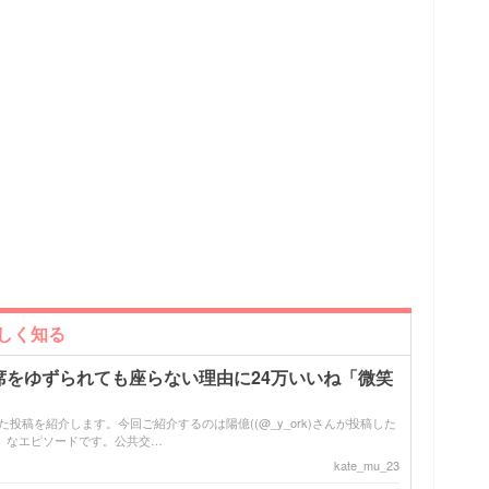
詳しく知る
席をゆずられても座らない理由に24万いいね「微笑
バズった投稿を紹介します。今回ご紹介するのは陽億((@_y_ork)さんが投稿した
」なエピソードです。公共交…
kate_mu_23