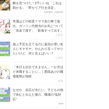
解を見つけた！2千いいね「これは
助かる」「即セリア行き決定」
kanako_mamari
常識はどの程度？ママ友の車で遠
出、ガソリン代相当のお礼について
「現金で渡す」「飲食すべて出す」
こびと
遊ぶ予定を立てるのに返信が遅い友
人にモヤモヤ。やんわり言ってやり
たいけど、何と言えばいい？
こびと
「本日も出社できません」一か月ほ
ど休職することに…｜悪阻あけの職
場復帰が地獄
もも
なぜか、反応が冷たい。子どもの熱
で休むと伝えた後の、職場の“塩対
応”
ume