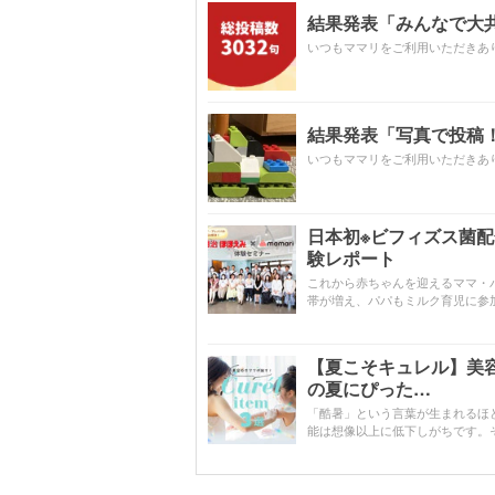
結果発表「みんなで大共感!
いつもママリをご利用いただきあ
結果発表「写真で投稿！
いつもママリをご利用いただきあ
日本初※ビフィズス菌
験レポート
これから赤ちゃんを迎えるママ・
帯が増え、パパもミルク育児に参
【夏こそキュレル】美
の夏にぴった…
「酷暑」という言葉が生まれるほ
能は想像以上に低下しがちです。