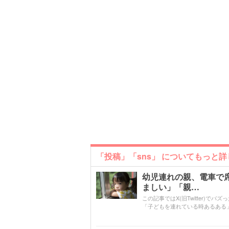
「投稿」「sns」 についてもっと
幼児連れの親、電車で
ましい」「親…
この記事ではX(旧Twitter)で
「子どもを連れている時あるある