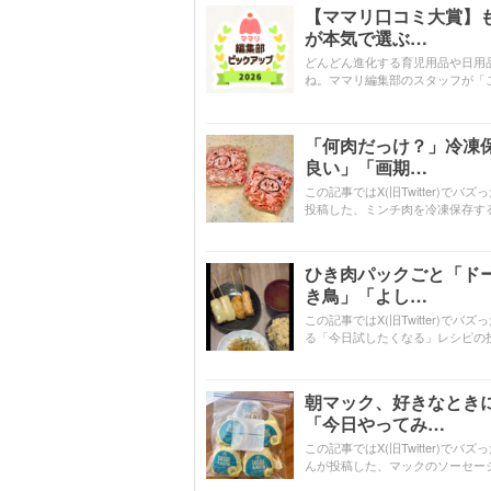
【ママリ口コミ大賞】
が本気で選ぶ…
どんどん進化する育児用品や日用
ね。ママリ編集部のスタッフが「
「何肉だっけ？」冷凍
良い」「画期…
この記事ではX(旧Twitter)で
投稿した、ミンチ肉を冷凍保存す
ひき肉パックごと「ドー
き鳥」「よし…
この記事ではX(旧Twitter)で
る「今日試したくなる」レシピの
朝マック、好きなとき
「今日やってみ…
この記事ではX(旧Twitter)でバ
んが投稿した、マックのソーセー