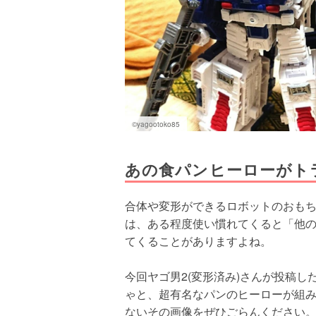
©yagootoko85
あの食パンヒーローがト
合体や変形ができるロボットのおも
は、ある程度使い慣れてくると「他
てくることがありますよね。
今回ヤゴ男2(変形済み)さんが投稿
ゃと、超有名なパンのヒーローが組
ないその画像をぜひごらんください