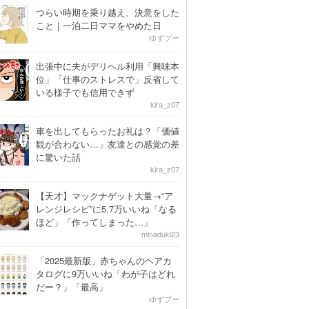
つらい時期を乗り越え、決意をした
こと｜一泊二日ママをやめた日
ゆずプー
出張中に夫がデリヘル利用「興味本
位」「仕事のストレスで」反省して
いる様子でも信用できず
kira_z07
車を出してもらったお礼は？「価値
観が合わない…」友達との感覚の差
に驚いた話
kira_z07
【天才】マックナゲット大量→“ア
レンジレシピ”に5.7万いいね「なる
ほど」「作ってしまった…」
minaduki23
「2025最新版」赤ちゃんのヘアカ
タログに9万いいね「わが子はどれ
だー？」「最高」
ゆずプー