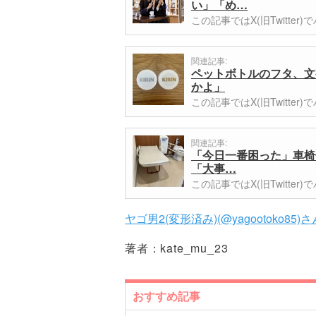
い」「め…
この記事ではX(旧Twitt
関連記事:
ペットボトルのフタ、文
かよ」
この記事ではX(旧Twitt
関連記事:
「今日一番困った」車椅
「大事…
この記事ではX(旧Twitt
ヤゴ男2(変形済み)(@yagootoko85)
著者：
kate_mu_23
おすすめ記事