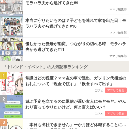
モラハラ夫から逃げてきた#9
ママリ編集部
本当に守りたいものは？子どもを連れて家を出た日｜モ
ラハラ夫から逃げてきた#10
ママリ編集部
優しかった義母が豹変。つながりの切れる時｜モラハラ
夫から逃げてきた#11
ママリ編集部
「トレンド・イベント」の人気記事ランキング
1
常識はどの程度？ママ友の車で遠出、ガソリン代相当の
お礼について「現金で渡す」「飲食すべて出す」
こびと
アプリで見る
2
遊ぶ予定を立てるのに返信が遅い友人にモヤモヤ。やん
わり言ってやりたいけど、何と言えばいい？
こびと
アプリで見る
3
「本日も出社できません」一か月ほど休職することに…