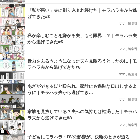
「私が悪い」夫に刷り込まれ続けた｜モラハラ夫から逃
げてきた#3
ママリ編集部
私が楽しむことを嫌がる夫。もう限界…？｜モラハラ夫
から逃げてきた#5
ママリ編集部
暴力をふるうようになった夫を見限ろうとしたのに｜モ
ラハラ夫から逃げてきた#6
ママリ編集部
あざができるほど殴られ、家計にも過剰な口出しするよ
うに｜モラハラ夫から逃げてき…
ママリ編集部
家族を見放している？夫への気持ちは枯渇した｜モラハ
ラ夫から逃げてきた#8
ママリ編集部
子どもにモラハラ・DVの影響が。決断のときが迫る｜