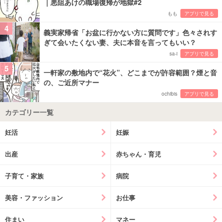
｜悪阻あけの職場復帰が地獄#2
もも
アプリで見る
4
義実家帰省「お盆に行かない方に質問です」色々されす
ぎて会いたくない妻、夫に本音を言ってもいい？
sa-i
アプリで見る
5
一軒家の敷地内で“花火”、どこまでが許容範囲？煙と音
の、ご近所マナー
ochibis
アプリで見る
カテゴリー一覧
妊活
妊娠
出産
赤ちゃん・育児
子育て・家族
病院
美容・ファッション
お仕事
住まい
マネー