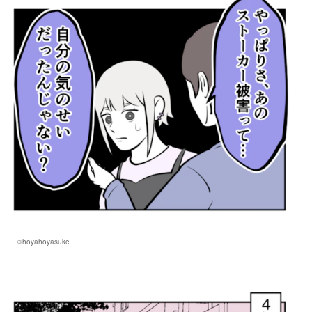
©hoyahoyasuke