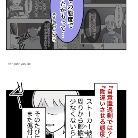
©hoyahoyasuke