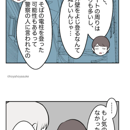
©hoyahoyasuke