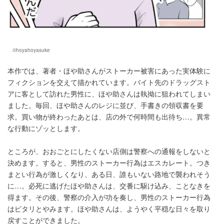
©hoyahoyasuke
本作では、著者・ほや助さんがストーカー被害にあった実体験に
フィクションを交えて描かれています。バイト先のドラッグスト
アに客として訪れた男性に、ほや助さんは執拗に狙われてしまい
ました。毎回、ほや助さんのレジに並び、手書きの領収書を要
求。買い物が終わったあとは、店の外で何時間も出待ち…。異常
な行動にゾッとします。
ところが、おおごとにしたくない店側は警察への通報をしないと
決めます。すると、男性のストーカー行為はエスカレート。つき
まとい行為が激しくなり、ある日、誰もいない路地で襲われそう
に…。必死に逃げたほや助さんは、交番に駆け込み、ことなきを
得ます。その後、警察の介入が功を奏し、男性のストーカー行為
はピタリとやみます。ほや助さんは、ようやく平穏な日々を取り
戻すことができました。