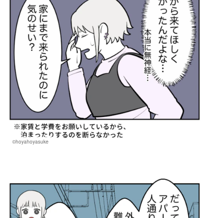
©hoyahoyasuke