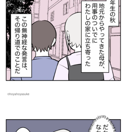
©hoyahoyasuke