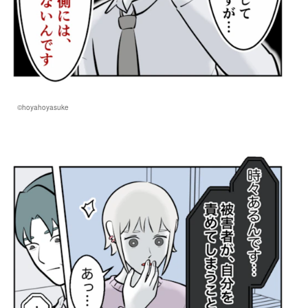
©hoyahoyasuke