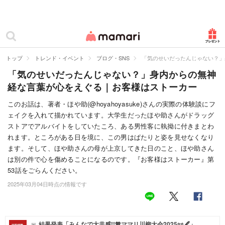
カテゴリー一覧
ママリ
妊活
トップ
トレンド・イベント
ブログ・SNS
「気のせいだったんじゃない？」
「気のせいだったんじゃない？」身内からの無神
妊娠
経な言葉が心をえぐる｜お客様はストーカー
出産
このお話は、著者・ほや助(@hoyahoyasuke)さんの実際の体験談にフ
ェイクを入れて描かれています。大学生だったほや助さんがドラッグ
赤ちゃん・育児
ストアでアルバイトをしていたころ、ある男性客に執拗に付きまとわ
子育て・家族
れます。ところがある日を境に、この男はぱたりと姿を見せなくなり
ます。そして、ほや助さんの母が上京してきた日のこと、ほや助さん
病院
は別の件で心を傷めることになるのです。『お客様はストーカー』第
53話をごらんください。
美容・ファッション
2025年03月04日時点の情報です
お仕事
住まい
結果発表「みんなで大共感!!💖ママリ川柳大会2025📜🖋️」