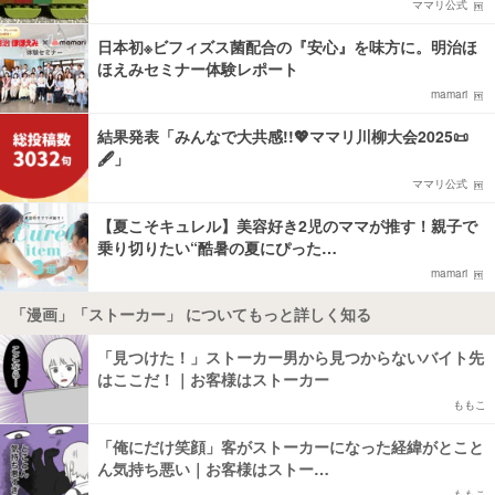
ママリ公式
日本初※ビフィズス菌配合の『安心』を味方に。明治ほ
ほえみセミナー体験レポート
mamari
結果発表「みんなで大共感!!💖ママリ川柳大会2025📜
🖋️」
ママリ公式
【夏こそキュレル】美容好き2児のママが推す！親子で
乗り切りたい“酷暑の夏にぴった…
mamari
「漫画」「ストーカー」 についてもっと詳しく知る
「見つけた！」ストーカー男から見つからないバイト先
はここだ！｜お客様はストーカー
ももこ
「俺にだけ笑顔」客がストーカーになった経緯がとこと
ん気持ち悪い｜お客様はストー…
ももこ