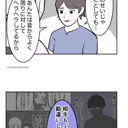
©hoyahoyasuke