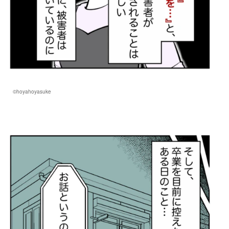
©hoyahoyasuke