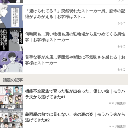
「避けられてる？」突然現れたストーカー男。恐怖の記
憶がよみがえる｜お客様はスト…
ももこ
何時間も…買い物後も店の駐輪場から見つめてくる男性
客｜お客様はストーカー
ももこ
苦手な客が来店…雰囲気や挙動に不気味さを感じる｜お
客様はストーカー
ももこ
話題の記事
機能不全家族で育った私が出会った、優しい彼｜モラハ
ラ夫から逃げてきた#1
ママリ編集部
義両親の前では見せない、夫の裏の姿｜モラハラ夫から
逃げてきた#2
ママリ編集部