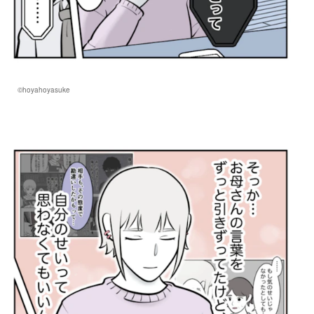
©hoyahoyasuke