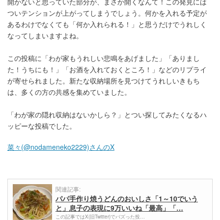
開かないと思っていた部分が、まさか開くなんて！この発見には
ついテンションが上がってしまうでしょう。何かを入れる予定が
あるわけでなくても「何か入れられる！」と思うだけでうれしく
なってしまいますよね。
この投稿に「わが家もうれしい悲鳴をあげました」「ありまし
た！うちにも！」「お酒を入れておくところ！」などのリプライ
が寄せられました。新たな収納場所を見つけてうれしいきもち
は、多くの方の共感を集めていました。
「わが家の隠れ収納はないかしら？」とつい探してみたくなるハ
ッピーな投稿でした。
菜々(@nodameneko2229)さんのX
関連記事:
パパ手作り焼うどんのおいしさ「1～10でいう
と」息子の表現に9万いいね「最高」「…
この記事ではX(旧Twitter)でバズった投…