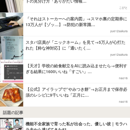
トの見分け方「ありがたい情報…
こびと
「それはストーカーへの案内図」→スマホ裏の定期券に
13万人が【ゾッ…】→防犯の新常識…
yue12sakura
スタバ店員が「ニックネーム」を見て→5万人が心打た
れた【粋な神対応】に「通いたく…
yue12sakura
【天才】学校の給食献立をAIに読み込ませたら→便利す
ぎる結果に1600いいね「すごい」…
nao16
【公式】アイラップで“やみつき餅”→お正月まで保存必
須のレシピに9千いいね「正月に…
nao16
話題の記事
機能不全家族で育った私が出会った、優しい彼｜モラハ
ラ夫から逃げてきた#1