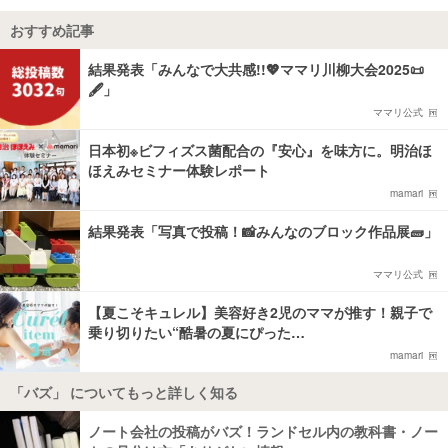
おすすめ記事
結果発表「みんなで大共感!!💖ママリ川柳大会2025📜
🖋️」
ママリ公式
日本初※ビフィズス菌配合の『安心』を味方に。明治ほ
ほえみセミナー体験レポート
mamari
結果発表「写真で投稿！📸みんなのブロック作品展🧱」
ママリ公式
【夏こそキュレル】美容好き2児のママが推す！親子で
乗り切りたい“酷暑の夏にぴった…
mamari
「バズ」 についてもっと詳しく知る
ノート会社の投稿がバズ！ランドセル内の教科書・ノー