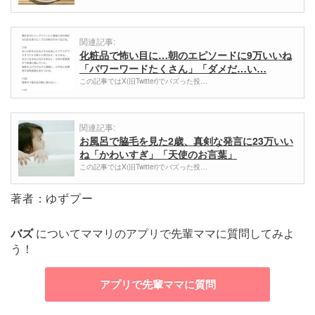
関連記事:
化粧品で怖い目に…朝のエピソードに9万いいね
「パワーワードたくさん」「ダメだ…い…
この記事ではX(旧Twitter)でバズった投…
関連記事:
お風呂で脇毛を見た2歳、真剣な発言に23万いい
ね「かわいすぎ」「天使のお言葉」
この記事ではX(旧Twitter)でバズった投…
著者：ゆずプー
バズ
についてママリのアプリで先輩ママに質問してみよ
う！
アプリで先輩ママに質問