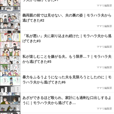
ママリ編集部
義両親の前では見せない、夫の裏の姿｜モラハラ夫から
逃げてきた#2
ママリ編集部
「私が悪い」夫に刷り込まれ続けた｜モラハラ夫から逃
げてきた#3
ママリ編集部
私が楽しむことを嫌がる夫。もう限界…？｜モラハラ夫
から逃げてきた#5
ママリ編集部
暴力をふるうようになった夫を見限ろうとしたのに｜モ
ラハラ夫から逃げてきた#6
ママリ編集部
あざができるほど殴られ、家計にも過剰な口出しするよ
うに｜モラハラ夫から逃げてき…
ママリ編集部