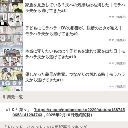
家族を見放している？夫への気持ちは枯渇した｜モラハ
ラ夫から逃げてきた#8
ママリ編集部
子どもにモラハラ・DVの影響が。決断のときが迫る｜
モラハラ夫から逃げてきた#9
ママリ編集部
本当に守りたいものは？子どもを連れて家を出た日｜モ
ラハラ夫から逃げてきた#10
ママリ編集部
優しかった義母が豹変。つながりの切れる時｜モラハラ
夫から逃げてきた#11
ママリ編集部
引用元一覧
※1 X「 菜々」（
https://x.com/nodameneko2229/status/188745
0658141294743
，2025年2月10日最終閲覧）
「トレンド・イベント」の人気記事ランキング