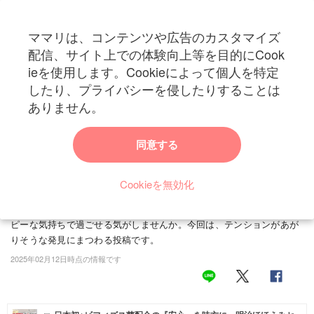
ママリは、コンテンツや広告のカスタマイズ
カテゴリー一覧
配信、サイト上での体験向上等を目的にCook
ママリ
ieを使用します。Cookieによって個人を特定
妊活
トップ
トレンド・イベント
ブログ・SNS
キッチンにまつわる「うれしいと
したり、プライバシーを侵したりすることは
キッチンにまつわる「うれしいときー！」共感集
妊娠
ありません。
まり10万いいね「私も」「祝杯をあげるレベ
出産
ル」
同意する
赤ちゃん・育児
この記事ではX(旧Twitter)でバズった投稿を紹介します。今回紹介する
のは菜々(@nodameneko2229)さんが投稿したある写真。皆さんのう
Cookieを無効化
子育て・家族
れしいときは、どんなときですか？さまざまなうれしい瞬間があるか
と思います。小さなことでも、うれしいできごとがあると、1日ハッ
病院
ピーな気持ちで過ごせる気がしませんか。今回は、テンションがあが
りそうな発見にまつわる投稿です。
美容・ファッション
2025年02月12日時点の情報です
お仕事
住まい