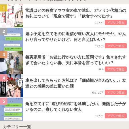
1
常識はどの程度？ママ友の車で遠出、ガソリン代相当の
お礼について「現金で渡す」「飲食すべて出す」
こびと
アプリで見る
2
遊ぶ予定を立てるのに返信が遅い友人にモヤモヤ。やん
わり言ってやりたいけど、何と言えばいい？
こびと
アプリで見る
3
義実家帰省「お盆に行かない方に質問です」色々されす
ぎて会いたくない妻、夫に本音を言ってもいい？
sa-i
アプリで見る
4
車を出してもらったお礼は？「価値観が合わない…」友
達との感覚の差に驚いた話
kira_z07
アプリで見る
5
角を立てずに“遊びの約束”を延期したい。発熱した子が
いるのに、察してくれない友人
こびと
アプリで見る
カテゴリー一覧