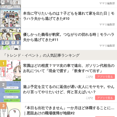
ママリ編集部
本当に守りたいものは？子どもを連れて家を出た日｜モ
ラハラ夫から逃げてきた#10
ママリ編集部
優しかった義母が豹変。つながりの切れる時｜モラハラ
夫から逃げてきた#11
ママリ編集部
「トレンド・イベント」の人気記事ランキング
1
常識はどの程度？ママ友の車で遠出、ガソリン代相当の
お礼について「現金で渡す」「飲食すべて出す」
こびと
アプリで見る
2
遊ぶ予定を立てるのに返信が遅い友人にモヤモヤ。やん
わり言ってやりたいけど、何と言えばいい？
こびと
アプリで見る
3
「本日も出社できません」一か月ほど休職することに…
｜悪阻あけの職場復帰が地獄#2