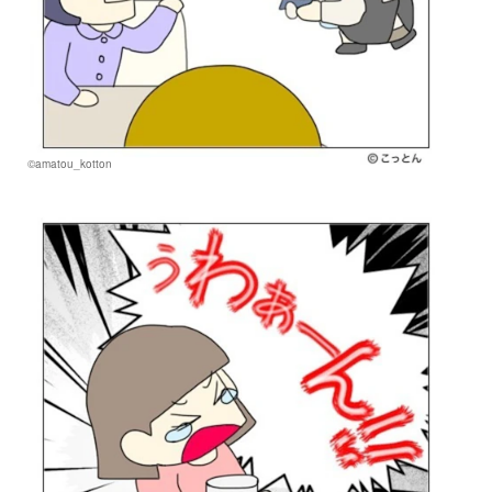
©amatou_kotton