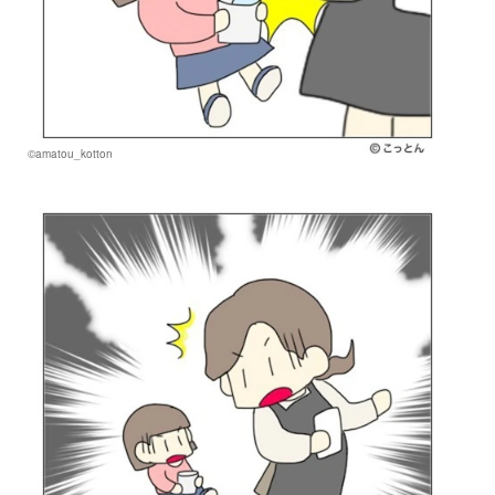
©amatou_kotton