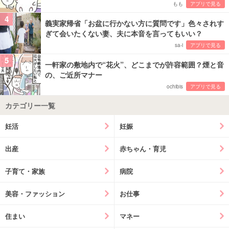
もも
アプリで見る
4
義実家帰省「お盆に行かない方に質問です」色々されす
ぎて会いたくない妻、夫に本音を言ってもいい？
sa-i
アプリで見る
5
一軒家の敷地内で“花火”、どこまでが許容範囲？煙と音
の、ご近所マナー
ochibis
アプリで見る
カテゴリー一覧
妊活
妊娠
出産
赤ちゃん・育児
子育て・家族
病院
美容・ファッション
お仕事
住まい
マネー