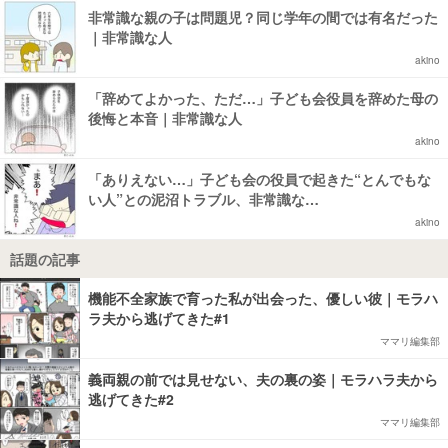
非常識な親の子は問題児？同じ学年の間では有名だった
｜非常識な人
akino
「辞めてよかった、ただ…」子ども会役員を辞めた母の
後悔と本音｜非常識な人
akino
「ありえない…」子ども会の役員で起きた“とんでもな
い人”との泥沼トラブル、非常識な…
akino
話題の記事
機能不全家族で育った私が出会った、優しい彼｜モラハ
ラ夫から逃げてきた#1
ママリ編集部
義両親の前では見せない、夫の裏の姿｜モラハラ夫から
逃げてきた#2
ママリ編集部