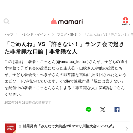
カテゴリー一覧
ママリ
妊活
トップ
トレンド・イベント
ブログ・SNS
「ごめんね」VS「許さない！」
「ごめんね」VS「許さない！」ランチ会で起き
妊娠
た非常識な口論｜非常識な人
出産
このお話は、著者・こっとん(@amatou_kotton)さんが、子どもの通う
小学校で子ども会の役員になった主人公・山吹さんや他の役員たち
赤ちゃん・育児
が、子ども会会長・べき子さんの非常識な言動に振り回されたという
子育て・家族
エピソードが描かれています。kindleで連載作品『親には言えない』
を配信中の著者・こっとんさんによる『非常識な人』第6話をごらん
病院
ください。
2025年09月02日時点の情報です
美容・ファッション
お仕事
結果発表「みんなで大共感!!💖ママリ川柳大会2025📜🖋️」
住まい