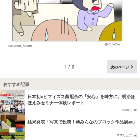
©amatou_kotton
1/2
次のページ
おすすめ記事
日本初※ビフィズス菌配合の『安心』を味方に。明治ほ
ほえみセミナー体験レポート
mamari
結果発表「写真で投稿！📸みんなのブロック作品展🧱」
ママリ公式