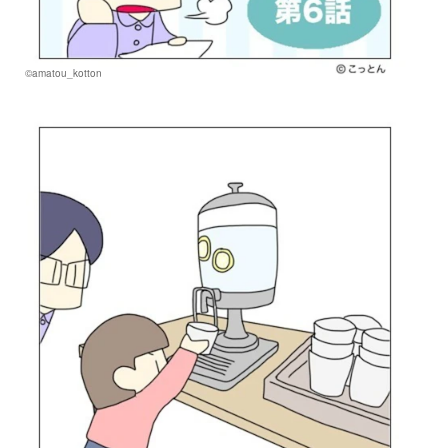
©amatou_kotton