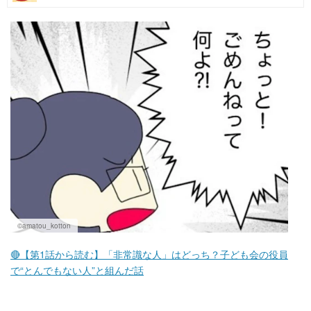
マネー
トレンド・イベント
©amatou_kotton
🔴【第1話から読む】「非常識な人」はどっち？子ども会の役員
で“とんでもない人”と組んだ話