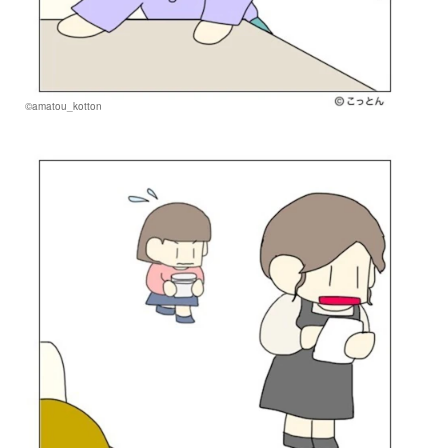
©amatou_kotton