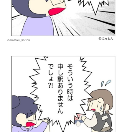
©amatou_kotton