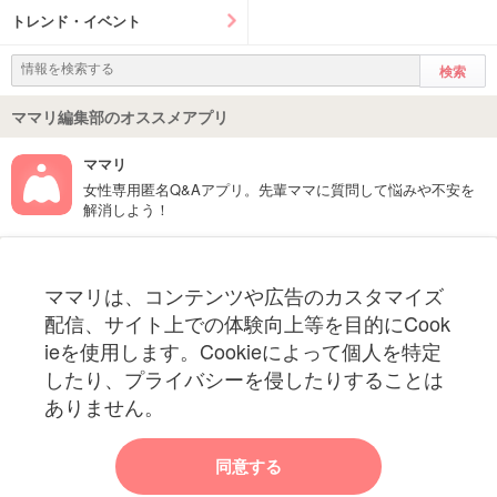
トレンド・イベント
ママリ編集部のオススメアプリ
ママリ
女性専用匿名Q&Aアプリ。先輩ママに質問して悩みや不安を
解消しよう！
フォローしてね！ママリ公式アカウント
ママリは、コンテンツや広告のカスタマイズ
妊娠〜子育て中のお役立ち情報を配信中
配信、サイト上での体験向上等を目的にCook
ieを使用します。Cookieによって個人を特定
したり、プライバシーを侵したりすることは
ありません。
ママリからのお知らせ
同意する