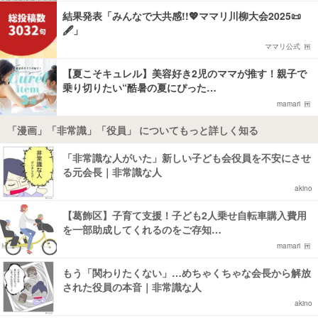
結果発表「みんなで大共感!!💖ママリ川柳大会2025📜
🖋️」
ママリ公式
【夏こそキュレル】美容好き2児のママが推す！親子で
乗り切りたい“酷暑の夏にぴった…
mamari
「漫画」「非常識」「役員」 についてもっと詳しく知る
「非常識な人がいた」新しい子ども会役員を不安にさせ
る元会長｜非常識な人
akino
【葛飾区】子育て支援！子ども2人乗せ自転車購入費用
を一部助成してくれるのをご存知…
mamari
もう「関わりたくない」…めちゃくちゃな会長から解放
された役員の本音｜非常識な人
akino