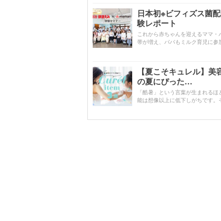
日本初※ビフィズス菌
験レポート
これから赤ちゃんを迎えるママ・
帯が増え、パパもミルク育児に参
【夏こそキュレル】美
の夏にぴった…
「酷暑」という言葉が生まれるほ
能は想像以上に低下しがちです。