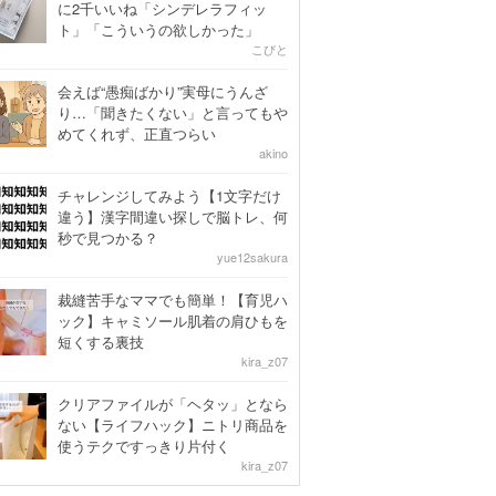
に2千いいね「シンデレラフィッ
ト」「こういうの欲しかった」
こびと
会えば“愚痴ばかり”実母にうんざ
り…「聞きたくない」と言ってもや
めてくれず、正直つらい
akino
チャレンジしてみよう【1文字だけ
違う】漢字間違い探しで脳トレ、何
秒で見つかる？
yue12sakura
裁縫苦手なママでも簡単！【育児ハ
ック】キャミソール肌着の肩ひもを
短くする裏技
kira_z07
クリアファイルが「ヘタッ」となら
ない【ライフハック】ニトリ商品を
使うテクですっきり片付く
kira_z07