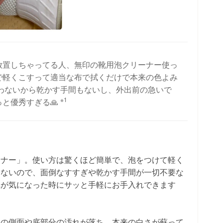
放置しちゃってる人、無印の靴用泡クリーナー使っ
で軽くこすって適当な布で拭くだけで本来の色よみ
水使わないから乾かす手間もないし、外出前の急いで
※1
と優秀すぎる🙏
ーナー」。使い方は驚くほど簡単で、泡をつけて軽く
わないので、面倒なすすぎや乾かす手間が一切不要な
れが気になった時にサッと手軽にお手入れできます
靴の側面や底部分の汚れが落ち、本来の白さが蘇って