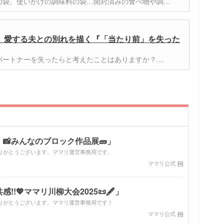
の袋、使いかけの調味料の袋…開封済みの食べ物や調…
。愛する夫との別れを描く『「当たり前」を失った
パートナーを失ったらと考えたことはありますか？…
📸みんなのブロック作品展🧱」
りがとうございます。ママリ運営事務局です。
ママリ公式
!💖ママリ川柳大会2025📜🖋️」
りがとうございます。ママリ運営事務局です！
ママリ公式