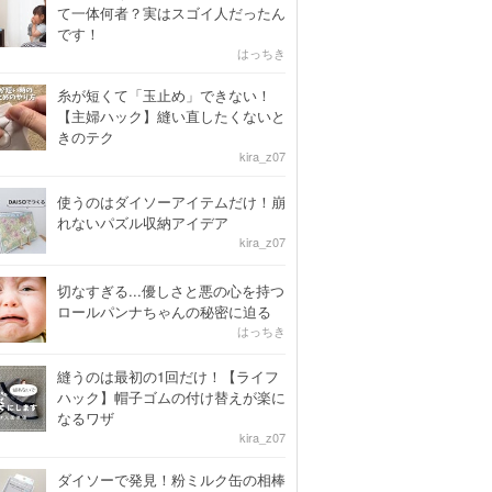
て一体何者？実はスゴイ人だったん
です！
はっちき
糸が短くて「玉止め」できない！
【主婦ハック】縫い直したくないと
きのテク
kira_z07
使うのはダイソーアイテムだけ！崩
れないパズル収納アイデア
kira_z07
切なすぎる...優しさと悪の心を持つ
ロールパンナちゃんの秘密に迫る
はっちき
縫うのは最初の1回だけ！【ライフ
ハック】帽子ゴムの付け替えが楽に
なるワザ
kira_z07
ダイソーで発見！粉ミルク缶の相棒