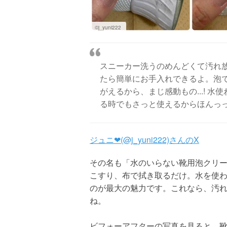
©j_yuni222
スニーカー洗うのめんどくて汚れ
たら簡単にお手入れできるよ。泡
がえるから、まじ感動もの...! 
る時でもさっと使えるからほんっっ
ジュニ❤︎(@j_yuni222)さんのX
その名も「水のいらない靴用泡クリ
こすり、布で拭き取るだけ。水を使
のが最大の魅力です。これなら、汚
ね。
ビフォーアフターの写真を見ると、