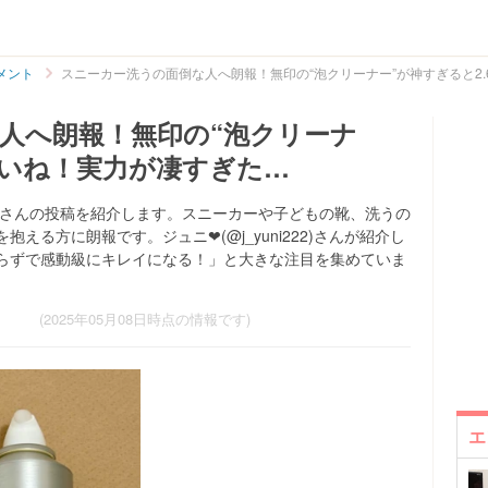
メント
スニーカー洗うの面倒な人へ朗報！無印の“泡クリーナー”が神すぎると2
人へ朗報！無印の“泡クリーナ
いいね！実力が凄すぎた…
yuni222)さんの投稿を紹介します。スニーカーや子どもの靴、洗うの
る方に朗報です。ジュニ❤︎(@j_yuni222)さんが紹介し
らずで感動級にキレイになる！」と大きな注目を集めていま
(2025年05月08日時点の情報です)
エ