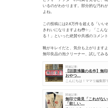
いるのがわかります。部分的な汚れ
よね。
この投稿には2.6万件を超える「い
きれいになりますよね😳✨」「こんな
る！」といった絶賛や共感のコメン
靴がキレイだと、気分も上がります
無印良品の泡クリーナー、試してみ
関連記事:
【話題沸騰の名作】無印
おやつ…
こんにちは！ママリ編集部
関連記事:
無印で発見「これがない
「欲しい…