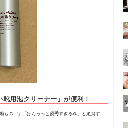
い靴用泡クリーナー」が便利！
まじ感動もの...!」「ほんっっと優秀すぎる🙏」と絶賛す
。