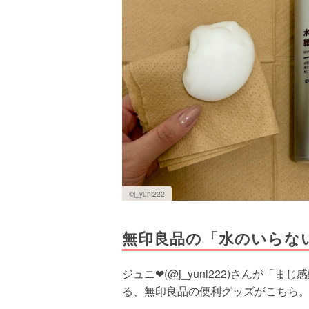
©j_yuni222
無印良品の「水のいらな
ジュニ❤︎(@j_yuni222)さんが「
る、無印良品の便利グッズがこちら