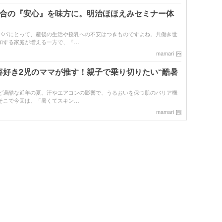
配合の『安心』を味方に。明治ほほえみセミナー体
パパにとって、産後の生活や授乳への不安はつきものですよね。共働き世
加する家庭が増える一方で、『…
mamari
容好き2児のママが推す！親子で乗り切りたい“酷暑
ど過酷な近年の夏。汗やエアコンの影響で、うるおいを保つ肌のバリア機
そこで今回は、「暑くてスキン…
mamari