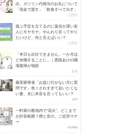
出、ガソリン代相当のお礼について
「現金で渡す」「飲食すべて出す」
こびと
遊ぶ予定を立てるのに返信が遅い友
人にモヤモヤ。やんわり言ってやり
たいけど、何と言えばいい？
こびと
「本日も出社できません」一か月ほ
ど休職することに…｜悪阻あけの職
場復帰が地獄
もも
義実家帰省「お盆に行かない方に質
問です」色々されすぎて会いたくな
い妻、夫に本音を言ってもいい？
sa-i
一軒家の敷地内で“花火”、どこまで
が許容範囲？煙と音の、ご近所マナ
ー
ochibis