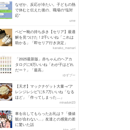
なぜか、反応が冷たい。子どもの熱
で休むと伝えた後の、職場の“塩対
応”
ume
ベビー靴の持ち歩き【セリア】最適
解を見つけた！2千いいね「これは
助かる」「即セリア行き決定」
kanako_mamari
「2025最新版」赤ちゃんのヘアカ
タログに9万いいね「わが子はどれ
だー？」「最高」
ゆずプー
【天才】マックナゲット大量→“ア
レンジレシピ”に5.7万いいね「なる
ほど」「作ってしまった…」
minaduki23
車を出してもらったお礼は？「価値
観が合わない…」友達との感覚の差
に驚いた話
kira_z07