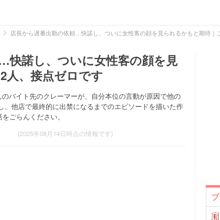
店長から遅番出勤の依頼…快諾し、ついに女性客の顔を見られるかもと期待｜
…快諾し、ついに女性客の顔を見
2人、接点ゼロです
8)さんのバイト先のクレーマーが、自分本位の言動が原因で他の
し、他店で最終的に出禁になるまでのエピソードを描いた作
話をごらんください。
(2025年08月14日時点の情報です)
ブ