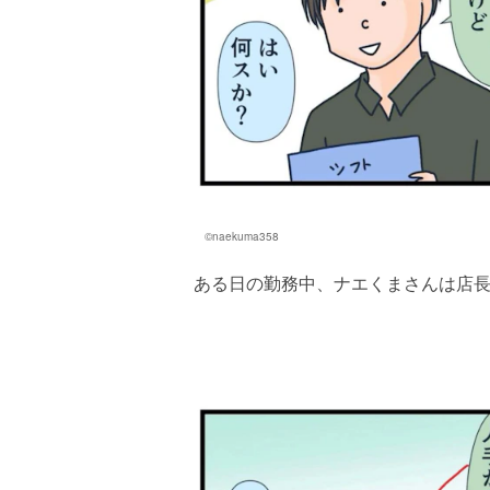
©naekuma358
ある日の勤務中、ナエくまさんは店