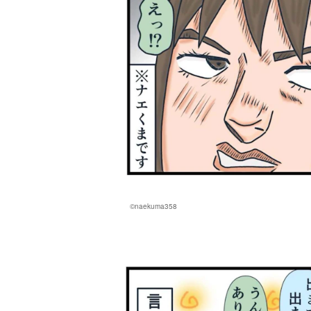
©naekuma358