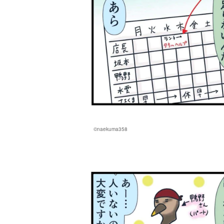
©naekuma358