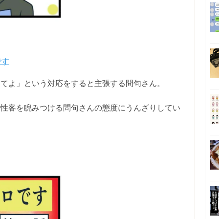
です
してよ」という対応をすると主張する問句さん。
女性客を睨みつける問句さんの態度にうんざりしてい