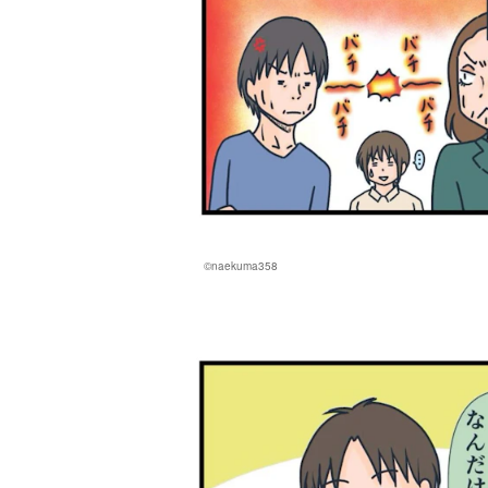
©naekuma358