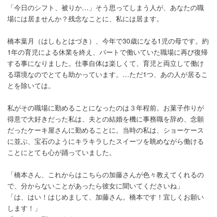
「今日のシフト、被りか…」そう思ってしまう人が、あなたの職
場には居ませんか？残念なことに、私には居ます。
橋本葉月（はしもとはづき）、今年で30歳になる1児の母です。約
1年の育児による休業を終え、パートで働いていた職場に再び復帰
する事になりました。仕事自体は楽しくて、育児と両立して働け
る環境なのでとても助かっています。…ただ1つ、あの人が居るこ
とを除いては。
私がその職場に勤めることになったのは３年程前。お菓子作りが
得意で大好きだった私は、夫との結婚を機に事務職を辞め、念願
だったケーキ屋さんに勤めることに。当時の私は、ショーケース
に並ぶ、宝石のようにキラキラしたスイーツを眺めながら働ける
ことにとても心が踊っていました。
「橋本さん、これからはこちらの加藤さんが色々教えてくれるの
で、分からないことがあったら彼女に聞いてくださいね」
「は、はい！はじめまして、加藤さん。橋本です！宜しくお願い
します！」