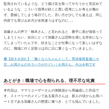
監視されているような、どう揚げ足を取ってやろうかと見定めて
いるような、こういう指導が続くと悪い思考にしか考えが働か
ず、委縮してしまう毎日でした。言い方が少しでも違えば、同じ
内容でも受け止め方が全然違うはずなのに…。
加藤さんの声で「橋本さん」と言われると、勝手に肩が強張って
しまうくらい、自分にとって加藤さんは恐怖を感じる存在になっ
てしまっていたんです。好きなことが仕事になって楽しいはずな
のに、職場に行く足取りは日に日に重くなっていきました。
🔴【続きを読む】「働くならちゃんとして」育休復帰直後に小
言…お局さんのモラハラがひどい｜お局さん、今は令和です
あとがき：職場で心を削られる、理不尽な叱責
本作品は、ママリユーザーさんの体験談から再編成した作品で
す。ストーリーのメインである葉月さんは、新人の頃からお局パ
ート主である加藤さんの態度に傷つき、とても悩んでいました。