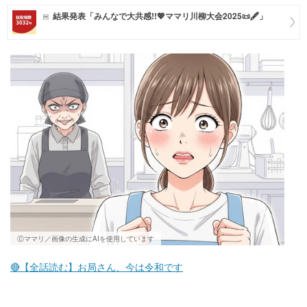
結果発表「みんなで大共感!!💖ママリ川柳大会2025📜🖋️」
マネー
トレンド・イベント
Ⓒママリ／画像の生成にAIを使用しています
🔴【全話読む】お局さん、今は令和です