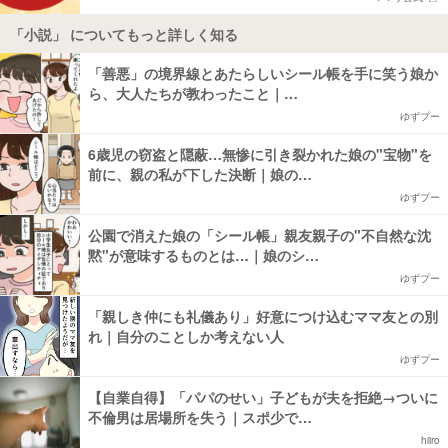
「小説」 についてもっと詳しく知る
「善悪」の境界線とあたらしいシール帳を手に笑う娘か
ら、大人たちが教わったこと｜…
ゆずプー
6歳児の窃盗と隠蔽…無惨に引き裂かれた娘の"宝物"を
前に、親の私が下した決断｜娘の…
ゆずプー
公園で消えた娘の「シール帳」親友親子の"不自然な沈
黙"が意味するものとは…｜娘のシ…
ゆずプー
「親しき仲にも礼儀あり」好意につけ込むママ友との別
れ｜自分のことしか考えない人
ゆずプー
【自業自得】「パパのせい」子どもが夫を拒絶→ついに
不倫男は居場所を失う｜スポ少で…
hiiro