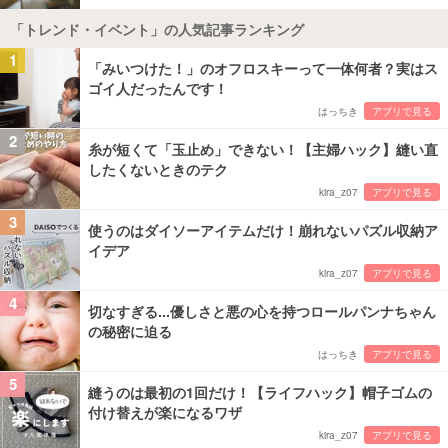
「トレンド・イベント」の人気記事ランキング
1
「みいつけた！」のオフロスキーって一体何者？実はス
ゴイ人だったんです！
はっちき
アプリで見る
2
糸が短くて「玉止め」できない！【主婦ハック】縫い直
したくないときのテク
kira_z07
アプリで見る
3
使うのはダイソーアイテムだけ！崩れないパズル収納ア
イデア
kira_z07
アプリで見る
4
切なすぎる...優しさと悪の心を持つロールパンナちゃん
の秘密に迫る
はっちき
アプリで見る
5
縫うのは最初の1回だけ！【ライフハック】帽子ゴムの
付け替えが楽になるワザ
kira_z07
アプリで見る