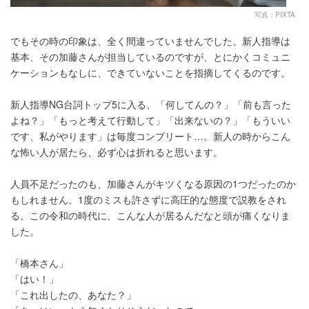
写真：PIXTA
でもその時の印象は、全く間違っていませんでした。新人指導は
基本、その加藤さんが担当しているのですが、とにかくコミュニ
ケーションもなしに、できていないことを指摘してくるのです。
新人指導NG台詞トップ5に入る、「何してんの？」「前も言った
よね？」「もっと考えて行動して」「出来ないの？」「もういい
です、私がやります」は毎度コンプリート…。新人の時からこん
な怖い人が居たら、必ず心は折れると思います。
人員不足だったのも、加藤さんがキツくなる原因の1つだったのか
もしれません。1度のミスも許さずに高圧的な態度で説教をされ
る。この令和の時代に、こんな人が居るんだなと頭が痛くなりま
した。
「橋本さん」
「はい！」
「これ出したの、あなた？」