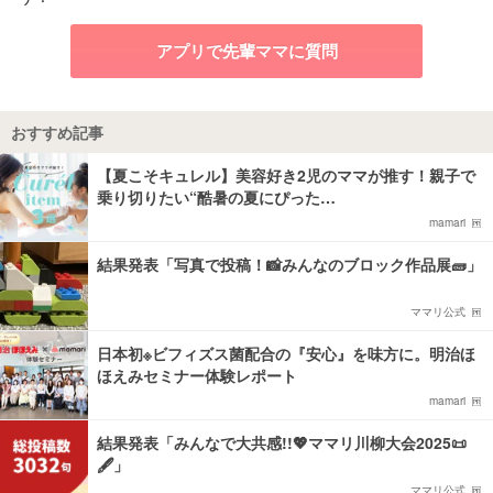
アプリで先輩ママに質問
おすすめ記事
【夏こそキュレル】美容好き2児のママが推す！親子で
乗り切りたい“酷暑の夏にぴった…
mamari
結果発表「写真で投稿！📸みんなのブロック作品展🧱」
ママリ公式
日本初※ビフィズス菌配合の『安心』を味方に。明治ほ
ほえみセミナー体験レポート
mamari
結果発表「みんなで大共感!!💖ママリ川柳大会2025📜
🖋️」
ママリ公式