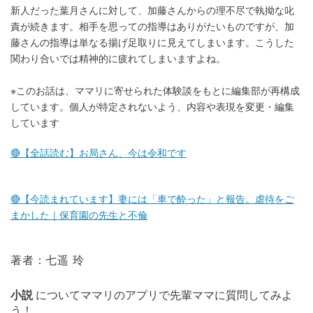
新人だった葉月さんに対して、加藤さんからの理不尽で執拗な叱
責が続きます。相手を思っての指導はありがたいものですが、加
藤さんの指導は単なる揚げ足取りに見えてしまいます。こうした
関わり合いでは精神的に疲れてしまいますよね。
※このお話は、ママリに寄せられた体験談をもとに編集部が再構成
しています。個人が特定されないよう、内容や表現を変更・編集
しています
🔴【全話読む】お局さん、今は令和です
🔴【今読まれています】妻には「車で酔った」と報告。虐待をご
まかした｜保育園の先生と不倫
著者：七遥 玲
小説
についてママリのアプリで先輩ママに質問してみよ
う！