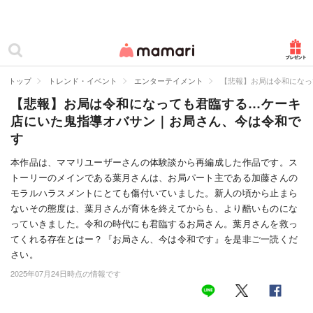
カテゴリー一覧
ママリ
妊活
トップ
トレンド・イベント
エンターテイメント
【悲報】お局は令和になっ
【悲報】お局は令和になっても君臨する…ケーキ
妊娠
店にいた鬼指導オバサン｜お局さん、今は令和で
出産
す
赤ちゃん・育児
本作品は、ママリユーザーさんの体験談から再編成した作品です。ス
トーリーのメインである葉月さんは、お局パート主である加藤さんの
子育て・家族
モラルハラスメントにとても傷付いていました。新人の頃から止まら
ないその態度は、葉月さんが育休を終えてからも、より酷いものにな
病院
っていきました。令和の時代にも君臨するお局さん。葉月さんを救っ
てくれる存在とはー？『お局さん、今は令和です』を是非ご一読くだ
美容・ファッション
さい。
2025年07月24日時点の情報です
お仕事
住まい