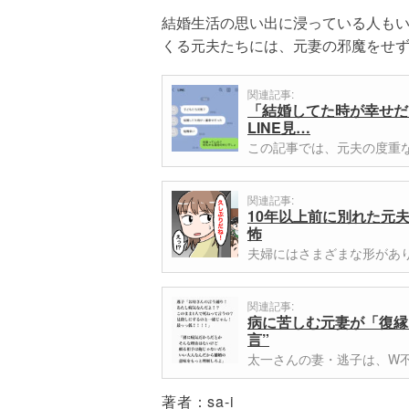
結婚生活の思い出に浸っている人も
くる元夫たちには、元妻の邪魔をせ
関連記事:
「結婚してた時が幸せだ
LINE見…
この記事では、元夫の度重
関連記事:
10年以上前に別れた元
怖
夫婦にはさまざまな形があ
関連記事:
病に苦しむ元妻が「復縁
言”
太一さんの妻・逃子は、W
著者：
sa-i