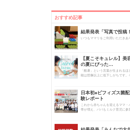
おすすめ記事
結果発表「写真で投稿！
いつもママリをご利用いただきあ
【夏こそキュレル】美
の夏にぴった…
「酷暑」という言葉が生まれるほ
能は想像以上に低下しがちです。
日本初※ビフィズス菌
験レポート
これから赤ちゃんを迎えるママ・
帯が増え、パパもミルク育児に参
結果発表「みんなで大共感!