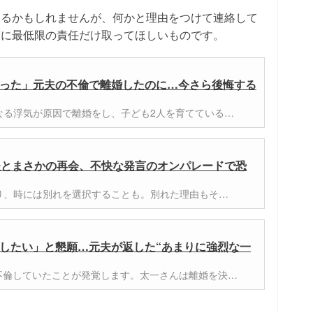
いるかもしれませんが、何かと理由をつけて連絡して
ずに最低限の責任だけ取ってほしいものです。
った」元夫の不倫で離婚したのに…今さら後悔する
なる浮気が原因で離婚をし、子ども2人を育てている…
夫とまさかの再会、不快な発言のオンパレードで恐
り、時には別れを選択することも。別れた理由もそ…
したい」と懇願…元夫が返した“あまりに強烈な一
不倫していたことが発覚します。太一さんは離婚を決…