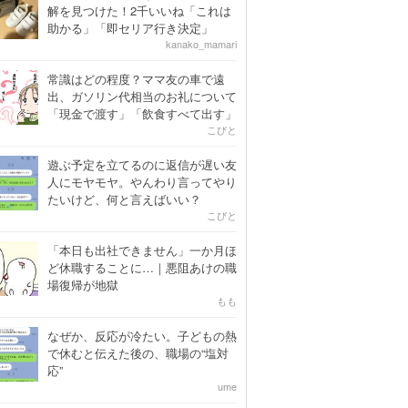
解を見つけた！2千いいね「これは
助かる」「即セリア行き決定」
kanako_mamari
常識はどの程度？ママ友の車で遠
出、ガソリン代相当のお礼について
「現金で渡す」「飲食すべて出す」
こびと
遊ぶ予定を立てるのに返信が遅い友
人にモヤモヤ。やんわり言ってやり
たいけど、何と言えばいい？
こびと
「本日も出社できません」一か月ほ
ど休職することに…｜悪阻あけの職
場復帰が地獄
もも
なぜか、反応が冷たい。子どもの熱
で休むと伝えた後の、職場の“塩対
応”
ume