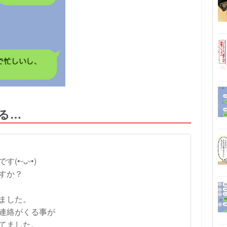
くる…
•ᵕᴗᵕ•)
すか？
ました。
連絡がくる事が
てました。