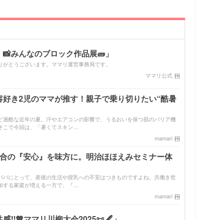
📸みんなのブロック作品展🧱」
りがとうございます。ママリ運営事務局です。
ママリ公式
容好き2児のママが推す！親子で乗り切りたい“酷暑
ど過酷な近年の夏。汗やエアコンの影響で、うるおいを保つ肌のバリア機
そこで今回は、「暑くてスキン…
mamari
配合の『安心』を味方に。明治ほほえみセミナー体
パパにとって、産後の生活や授乳への不安はつきものですよね。共働き世
加する家庭が増える一方で、『…
mamari
!💖ママリ川柳大会2025📜🖋️」