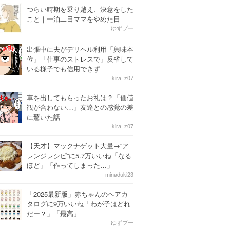
つらい時期を乗り越え、決意をした
こと｜一泊二日ママをやめた日
ゆずプー
出張中に夫がデリヘル利用「興味本
位」「仕事のストレスで」反省して
いる様子でも信用できず
kira_z07
車を出してもらったお礼は？「価値
観が合わない…」友達との感覚の差
に驚いた話
kira_z07
【天才】マックナゲット大量→“ア
レンジレシピ”に5.7万いいね「なる
ほど」「作ってしまった…」
minaduki23
「2025最新版」赤ちゃんのヘアカ
タログに9万いいね「わが子はどれ
だー？」「最高」
ゆずプー