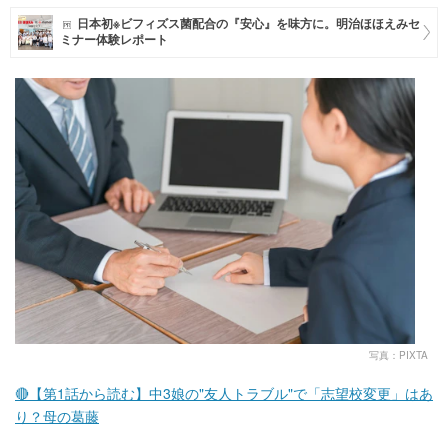
日本初※ビフィズス菌配合の『安心』を味方に。明治ほほえみセ
マネー
ミナー体験レポート
トレンド・イベント
写真：PIXTA
🔴【第1話から読む】中3娘の"友人トラブル"で「志望校変更」はあ
り？母の葛藤