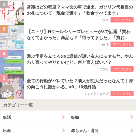
2
常識はどの程度？ママ友の車で遠出、ガソリン代相当の
お礼について「現金で渡す」「飲食すべて出す」
こびと
アプリで見る
3
【ニトリ】NクールシリーズレビューがXで話題『買わ
なくてよかった』商品も？「待ってました」「買お…
nao16
アプリで見る
4
遊ぶ予定を立てるのに返信が遅い友人にモヤモヤ。やん
わり言ってやりたいけど、何と言えばいい？
こびと
アプリで見る
5
全ての行動がバレていた？隣人が犯人だったなんて｜扉
の向こうに誰かいる。#9、10最終話
シンクアフェーズ
アプリで見る
カテゴリー一覧
妊活
妊娠
出産
赤ちゃん・育児