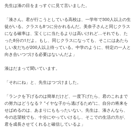
先生は湊の目をまっすぐに見て言いました。
「湊さん。君が行こうとしている高校は、一学年で300人以上の生
徒がいる。クラスも8つに分かれるんだ。美奈子さんと同じクラス
になる確率は、宝くじに当たるよりは高いけれど…それでも、た
った8分の1だよ。もし、同じクラスになっても、そこにはあたら
しい友だちが200人以上待っている。中学のように、特定の一人と
向き合いつづける必要はないんだよ」
湊はだまって聞いています。
「それにね」と、先生はつづけました。
「ランクを下げるのは簡単だけど、一度下げたら、君のこれまで
の努力はどうなる？ "イヤな子から逃げるため"に、自分の将来を
せばめるのは、あまりにももったいない。先生は、湊さんなら、
今の志望校でも、十分にやっていけるし、そこでの生活の方が、
君を成長させてくれると確信しているよ」