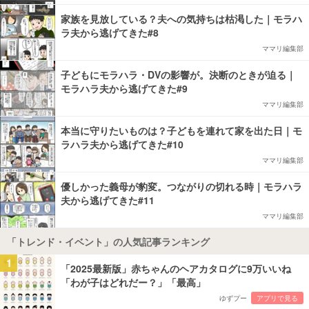
家族を見放している？夫への気持ちは枯渇した｜モラハ
ラ夫から逃げてきた#8
ママリ編集部
子どもにモラハラ・DVの影響が。決断のときが迫る｜
モラハラ夫から逃げてきた#9
ママリ編集部
本当に守りたいものは？子どもを連れて家を出た日｜モ
ラハラ夫から逃げてきた#10
ママリ編集部
優しかった義母が豹変。つながりの切れる時｜モラハラ
夫から逃げてきた#11
ママリ編集部
「トレンド・イベント」の人気記事ランキング
1
「2025最新版」赤ちゃんのヘアカタログに9万いいね
「わが子はどれだー？」「最高」
ゆずプー
アプリで見る