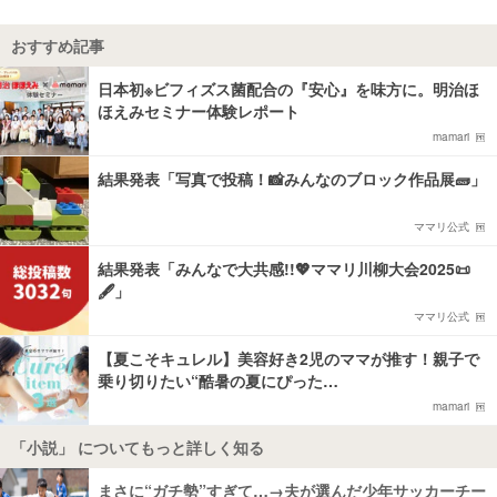
おすすめ記事
日本初※ビフィズス菌配合の『安心』を味方に。明治ほ
ほえみセミナー体験レポート
mamari
結果発表「写真で投稿！📸みんなのブロック作品展🧱」
ママリ公式
結果発表「みんなで大共感!!💖ママリ川柳大会2025📜
🖋️」
ママリ公式
【夏こそキュレル】美容好き2児のママが推す！親子で
乗り切りたい“酷暑の夏にぴった…
mamari
「小説」 についてもっと詳しく知る
まさに“ガチ勢”すぎて…→夫が選んだ少年サッカーチー