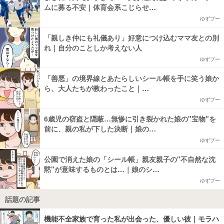
ムに募る不安｜体育会系こじらせ…
ゆずプー
「親しき仲にも礼儀あり」好意につけ込むママ友との別
れ｜自分のことしか考えない人
ゆずプー
「善悪」の境界線とあたらしいシール帳を手に笑う娘か
ら、大人たちが教わったこと｜…
ゆずプー
6歳児の窃盗と隠蔽…無惨に引き裂かれた娘の"宝物"を
前に、親の私が下した決断｜娘の…
ゆずプー
公園で消えた娘の「シール帳」親友親子の"不自然な沈
黙"が意味するものとは…｜娘のシ…
ゆずプー
話題の記事
機能不全家族で育った私が出会った、優しい彼｜モラハ