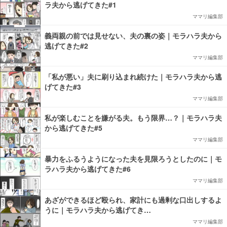
ラ夫から逃げてきた#1
ママリ編集部
義両親の前では見せない、夫の裏の姿｜モラハラ夫から
逃げてきた#2
ママリ編集部
「私が悪い」夫に刷り込まれ続けた｜モラハラ夫から逃
げてきた#3
ママリ編集部
私が楽しむことを嫌がる夫。もう限界…？｜モラハラ夫
から逃げてきた#5
ママリ編集部
暴力をふるうようになった夫を見限ろうとしたのに｜モ
ラハラ夫から逃げてきた#6
ママリ編集部
あざができるほど殴られ、家計にも過剰な口出しするよ
うに｜モラハラ夫から逃げてき…
ママリ編集部