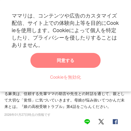
ママリは、コンテンツや広告のカスタマイズ
カテゴリー一覧
配信、サイト上での体験向上等を目的にCook
ママリ
ieを使用します。Cookieによって個人を特定
妊活
トップ
トレンド・イベント
ブログ・SNS
「別の道もある」三者面談で起き
したり、プライバシーを侵したりすることは
「別の道もある」三者面談で起きた変化。自分の
妊娠
ありません。
価値を知った娘が、再び前を向いた！｜娘の高校
出産
受験トラブル
同意する
赤ちゃん・育児
36歳の主婦・麻美は、15歳の娘・湊の高校受験を控え、ある深刻な悩
みを抱えていました。まじめな湊が、友人関係のトラブルをきっかけ
Cookieを無効化
子育て・家族
に「志望校を下げたい」と言い出したのです。理由は、苦手な友人が
同じ高校を受験すること。娘のメンタルか、努力の成果か……。迷え
病院
る麻美は、信頼する先輩ママの助言や先生との対話を通じて、親とし
て大切な「覚悟」に気づいていきます。母娘が悩み抜いてつかんだ未
美容・ファッション
来とは。『娘の高校受験トラブル』第4話をごらんください。
2026年01月27日時点の情報です
お仕事
住まい