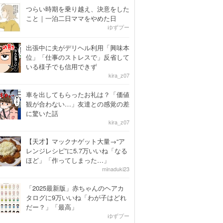
つらい時期を乗り越え、決意をした
こと｜一泊二日ママをやめた日
ゆずプー
出張中に夫がデリヘル利用「興味本
位」「仕事のストレスで」反省して
いる様子でも信用できず
kira_z07
車を出してもらったお礼は？「価値
観が合わない…」友達との感覚の差
に驚いた話
kira_z07
【天才】マックナゲット大量→“ア
レンジレシピ”に5.7万いいね「なる
ほど」「作ってしまった…」
minaduki23
「2025最新版」赤ちゃんのヘアカ
タログに9万いいね「わが子はどれ
だー？」「最高」
ゆずプー