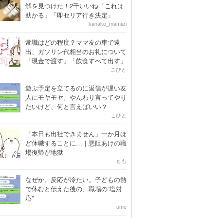
解を見つけた！2千いいね「これは
助かる」「即セリア行き決定」
kanako_mamari
常識はどの程度？ママ友の車で遠
出、ガソリン代相当のお礼について
「現金で渡す」「飲食すべて出す」
こびと
遊ぶ予定を立てるのに返信が遅い友
人にモヤモヤ。やんわり言ってやり
たいけど、何と言えばいい？
こびと
「本日も出社できません」一か月ほ
ど休職することに…｜悪阻あけの職
場復帰が地獄
もも
なぜか、反応が冷たい。子どもの熱
で休むと伝えた後の、職場の“塩対
応”
ume