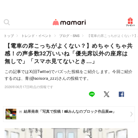
カテゴリー一覧
ママリ
妊活
トップ
トレンド・イベント
ブログ・SNS
【電車の席こっちがよくない？】
【電車の席こっちがよくない？】めちゃくちゃ共
妊娠
感！の声多数32万いいね「優先席以外の座席は
出産
無しで」「スマホ見てないとき…」
赤ちゃん・育児
この記事ではX(旧Twitter)でバズった投稿をご紹介します。今回ご紹介
するのは、青(@aoisora_zzz)さんの投稿です。
子育て・家族
2026年06月17日時点の情報です
病院
美容・ファッション
結果発表「写真で投稿！📸みんなのブロック作品展🧱」
お仕事
住まい