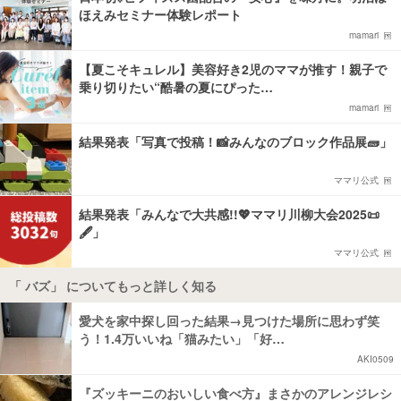
ほえみセミナー体験レポート
mamari
【夏こそキュレル】美容好き2児のママが推す！親子で
乗り切りたい“酷暑の夏にぴった…
mamari
結果発表「写真で投稿！📸みんなのブロック作品展🧱」
ママリ公式
結果発表「みんなで大共感!!💖ママリ川柳大会2025📜
🖋️」
ママリ公式
「 バズ」 についてもっと詳しく知る
愛犬を家中探し回った結果→見つけた場所に思わず笑
う！1.4万いいね「猫みたい」「好…
AKI0509
『ズッキーニのおいしい食べ方』まさかのアレンジレシ