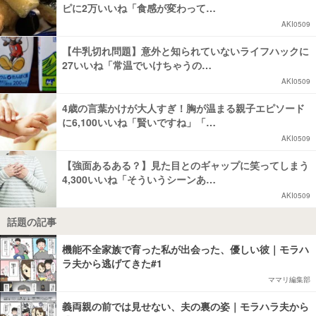
ピに2万いいね「食感が変わって…
AKI0509
【牛乳切れ問題】意外と知られていないライフハックに
27いいね「常温でいけちゃうの…
AKI0509
4歳の言葉かけが大人すぎ！胸が温まる親子エピソード
に6,100いいね「賢いですね」「…
AKI0509
【強面あるある？】見た目とのギャップに笑ってしまう
4,300いいね「そういうシーンあ…
AKI0509
話題の記事
機能不全家族で育った私が出会った、優しい彼｜モラハ
ラ夫から逃げてきた#1
ママリ編集部
義両親の前では見せない、夫の裏の姿｜モラハラ夫から