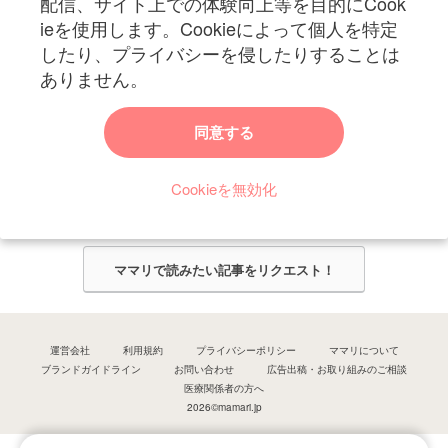
配信、サイト上での体験向上等を目的にCook
ieを使用します。Cookieによって個人を特定
したり、プライバシーを侵したりすることは
ありません。
ママリからのお知らせ
同意する
今ママリで読みたい記事は何ですか？
Cookieを無効化
ママリ編集部がみなさんのご意見をもとに記事を作成させていただきま
す！
ママリで読みたい記事をリクエスト！
運営会社
利用規約
プライバシーポリシー
ママリについて
ブランドガイドライン
お問い合わせ
広告出稿・お取り組みのご相談
医療関係者の方へ
2026©mamari.jp