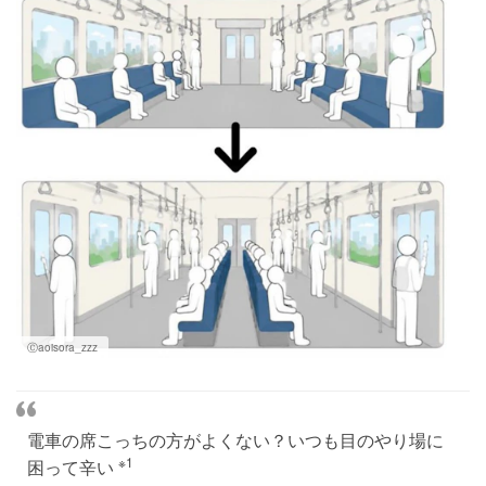
Ⓒaoisora_zzz
電車の席こっちの方がよくない？いつも目のやり場に
※1
困って辛い