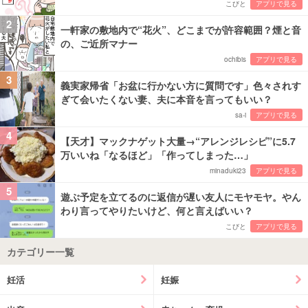
こびと
アプリで見る
2
一軒家の敷地内で“花火”、どこまでが許容範囲？煙と音
の、ご近所マナー
ochibis
アプリで見る
3
義実家帰省「お盆に行かない方に質問です」色々されす
ぎて会いたくない妻、夫に本音を言ってもいい？
sa-i
アプリで見る
4
【天才】マックナゲット大量→“アレンジレシピ”に5.7
万いいね「なるほど」「作ってしまった…」
minaduki23
アプリで見る
5
遊ぶ予定を立てるのに返信が遅い友人にモヤモヤ。やん
わり言ってやりたいけど、何と言えばいい？
こびと
アプリで見る
カテゴリー一覧
妊活
妊娠