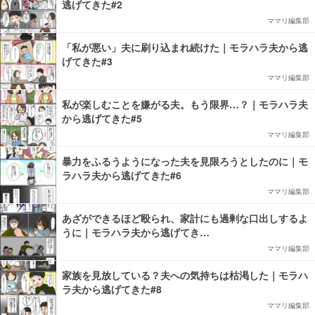
逃げてきた#2
ママリ編集部
「私が悪い」夫に刷り込まれ続けた｜モラハラ夫から逃
げてきた#3
ママリ編集部
私が楽しむことを嫌がる夫。もう限界…？｜モラハラ夫
から逃げてきた#5
ママリ編集部
暴力をふるうようになった夫を見限ろうとしたのに｜モ
ラハラ夫から逃げてきた#6
ママリ編集部
あざができるほど殴られ、家計にも過剰な口出しするよ
うに｜モラハラ夫から逃げてき…
ママリ編集部
家族を見放している？夫への気持ちは枯渇した｜モラハ
ラ夫から逃げてきた#8
ママリ編集部