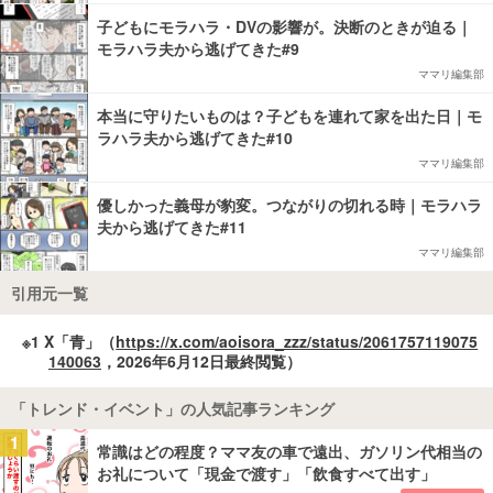
子どもにモラハラ・DVの影響が。決断のときが迫る｜
モラハラ夫から逃げてきた#9
ママリ編集部
本当に守りたいものは？子どもを連れて家を出た日｜モ
ラハラ夫から逃げてきた#10
ママリ編集部
優しかった義母が豹変。つながりの切れる時｜モラハラ
夫から逃げてきた#11
ママリ編集部
引用元一覧
※1 X「青」（
https://x.com/aoisora_zzz/status/2061757119075
140063
，2026年6月12日最終閲覧）
「トレンド・イベント」の人気記事ランキング
1
常識はどの程度？ママ友の車で遠出、ガソリン代相当の
お礼について「現金で渡す」「飲食すべて出す」