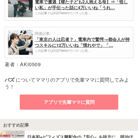
電車で遭遇【寝た子ども2人抱える母】⇒「怪し
い私」が手伝った話に4万いいね「うれ…
この記事ではX(旧Twitter)でバズった投…
関連記事:
「東京の人は忍者？」電車内で驚愕→都会人が持
つスキルに12万いいね「慣れやで」「…
この記事ではX(旧Twitter)でバズった投…
著者：AKI0509
バズ
についてママリのアプリで先輩ママに質問してみよ
う！
アプリで先輩ママに質問
おすすめ記事
日本初※ビフィズス菌配合の『安心』を味方に。明治ほ